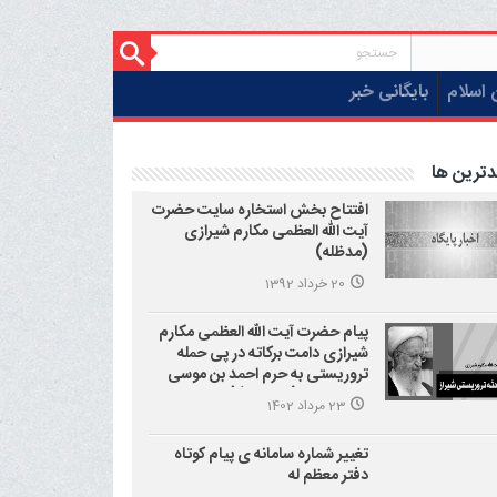
 اسلام
بایگانی خبر
دترین ها
افتتاح بخش استخاره سایت حضرت
آیت الله العظمی مکارم شیرازی
(مدظله)
20 خرداد 1392
پیام حضرت آیت الله العظمی مکارم
شیرازی دامت برکاته در پی حمله
تروریستی به حرم احمد بن موسی
علیه السلام (شاهچراغ)
23 مرداد 1402
تغییر شماره سامانه ی پیام کوتاه
دفتر معظم له