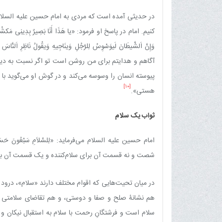
در حدیثی آمده است که مردی به امام حسین علیه السلام 
کنیم. امام در پاسخ او فرمود: «یا هَذَا أَنَا بَصِیرٌ بِدِینِی مَکشُوفٌ عَل
وَإِنَّ اَلشَّیطَانَ لَیوَسْوِسُ لِلرَّجُلِ وَینَاجِیهِ وَیقُولُ نَاظِرِ اَ
آگاهم و هدایتم برای من روشن است تو اگر نسبت به دینت
پیوسته انسان را وسوسه می‌کند و در گوش او می‌گوید با م
[10]
هستی».
ثواب یک سلام
امام حسین علیه السلام می‌فرماید: «لِلسَّلاَمِ سَبْعُونَ حَسَنَةً ت
شصت و نه قسمت آن برای سلام‌کننده و یک قسمت آن بر
در میان تحیت‌هایی که اقوام مختلف دارند «سلام»، درو
هم نشانۀ صلح و صفا و دوستی، و هم تقاضای سلامتی از 
سلام است و فرشتگانِ رحمت با سلام به استقبال نیکان و پا