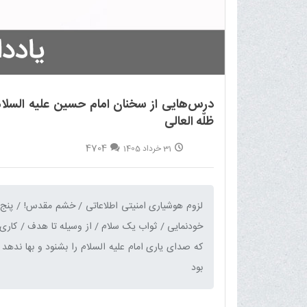
درس‌هایی از سخنان امام حسین علیه السلام
ظلّه العالی
4704
31 خرداد 1405
لزوم هوشیاری امنیتی اطلاعاتی / خشم مقدس! / پنج راه
خودنمایی / ثواب یک سلام / از وسیله تا هدف / کار
که صدای یاری امام علیه السلام را بشنود و بها ندهد / 
بود‌