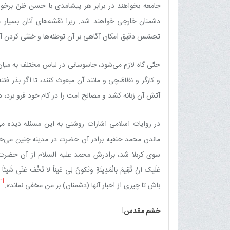
جامعه بخواهند در برابر هر پیشامدی با حسن ظنّ برخورد
دشمنان خارجی خواهند شد. زیرا نقشه‌های آنان بسیار مرم
تجسّس دقیق امکان‏ آگاهی بر آن توطئه‌ها و خنثی کردن آنه
حتّی گاه لازم می‌شود، جاسوسانی در لباس مختلف به میان
و کارگر و نظافتچی و مانند آن مبعوث کنند، تا اگر بذر ف
آتش آن زبانه کشد و مصالح امت را در کام خود فرو برد، 
در روایات اسلامی اشارات روشنی به این مسئله دیده م
ماندن محمد حنفیه برادر آن حضرت در مدینه چنین می‌خوا
سوی کربلا شد، برادرش محمد علیه السلام از آن حضرت خواس
عَلَیک انْ تُقِیمَ بَالْمَدِینَةِ وَتَکونُ لِی عَیناً لا تَخْفَ عَن
3]
باش تا چیزی از اخبار آنها (دشمنان) بر من مخفی نماند».
خشم مقدس!