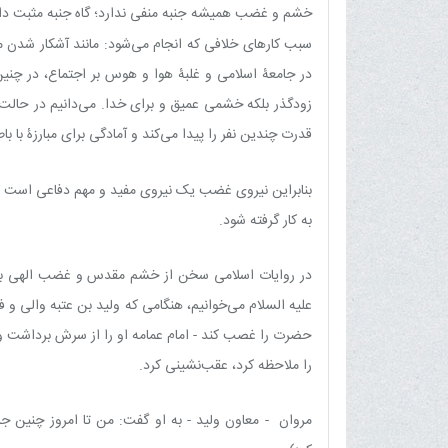
خشم‏ و غضب‏ همیشه‏ جنبه منفی ندارد؛ گاه جنبه مثبت د
سبب کارهای خلافی که انجام می‌شود: مانند آشکار شدن 
در جامعۀ اسلامی و غلبۀ هوا و هوس بر اجتماع، در چنی
زودگذر بلکه خشمی عمیق و برای خدا. می‌دانیم در حالت
قدرت چندین نفر را پیدا می‌کند و آمادگی برای مبارزۀ با 
بنابراین نیروی غضب یک نیروی مفید و مهم دفاعی است ک
به کار گرفته شود.
در روایات اسلامی سخن از خشم مقدس و غضب الهی بسیا
علیه السلام می‌خوانیم، هنگامی که ولید بن عتبه والی و فر
حضرت را غصب کند - امام عمامه او را از سرش برداشت و
را ملاحظه کرد، عقب‌نشینی کرد.
مروان - معاون ولید - به او گفت: من تا امروز چنین ج