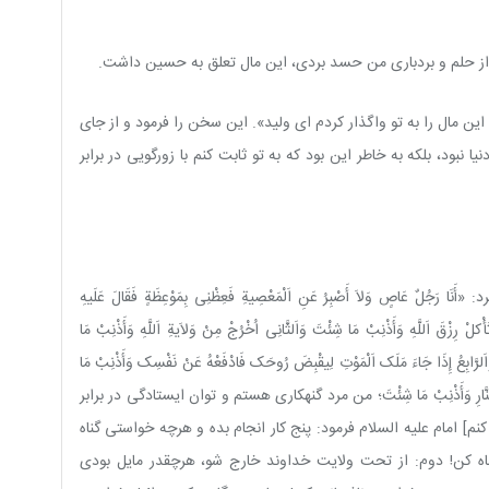
 از حلم و بردباری من حسد بردی، این مال تعلق به حسین داشت.
دُ؛ این مال را به تو واگذار کردم ای ولید». این سخن را فرمود و از جای
بود، بلکه به خاطر این بود که به تو ثابت کنم با زورگویی در برابر
اصٍ وَلاَ أَصْبِرُ عَنِ اَلْمَعْصِیةِ فَعِظْنِی بِمَوْعِظَةٍ فَقَالَ عَلَیهِ
 رِزْقَ اَللَّهِ وَأَذْنِبْ مَا شِئْتَ وَاَلثَّانِی اُخْرُجْ مِنْ وَلاَیةِ اَللَّهِ وَأَذْنِبْ مَا
َاَلرَّابِعُ إِذَا جَاءَ مَلَک اَلْمَوْتِ لِیقْبِضَ رُوحَک فَادْفَعْهُ عَنْ نَفْسِک وَأَذْنِبْ مَا
لْ فِی اَلنَّارِ وَأَذْنِبْ مَا شِئْتَ؛ من مرد گنهکاری هستم و توان ایستادگی در برابر
رک کنم] امام علیه السلام فرمود: پنج کار انجام بده و هرچه خواستی گناه
اه کن! دوم: از تحت ولایت خداوند خارج شو، هرچقدر مایل بودی