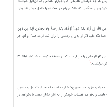
سپس هر چه خواستی نافرمانی کن! چهارم: هنگامی که عزرائیل خواست
ه کن! پنجم: هنگامی که مالک جهنم خواست تو را داخل جهنم کند وارد
لَّهِ إِنْ أَرادَ بِکمْ سُوءاً أَوْ أَرادَ بِکمْ رَحْمَةً وَلا یجِدُونَ لَهُمْ مِنْ دُونِ
ارادۀ خدا نگه دارد اگر او بدی یا رحمتی را برای شما اراده کند؟! و آنها جز
شخص گنهکار جایی را سراغ دارد که در حیطۀ حکومت حضرتش نباشد؟!
[9]
متش بازگشت.
 و مراء و جرّ و بحث‌های پرخاشگرانه است که بسیار متداول و معمول
 باشند و بخواهد فضیلت خویش را به آنان نشان دهد، یا بخواهد در