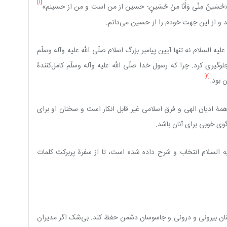
[1]
سَینٌ مِنِّی وَأَنَا مِنْ حُسَینٍ؛ حسین از من است و من از حسینم»
د و از این جهت خودم را از حسین می‌دانم.
السلام نه تنها آیین پیامبر بزرگ اسلام صلّی الله علیه وآله وسلّم
لوگیری کرد. چرا که رسول خدا صلّی الله علیه وآله وسلّم کامل‌کنندۀ
[2]
 بود.
همۀ ادیان الهی و فرق اسلامی غیر قابل انکار است و سخنان او برای
ی خوبی برای آنان باشد.
 السلام انتخاب و شرح داده شده است، تا از سفرۀ پربرکت کلمات
منان بیرونی و درونی و جاسوسان دشمن حفظ کند. بی‌شک اگر مدیران