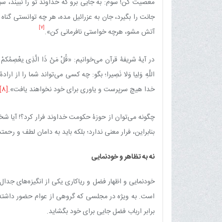
معصیت کن! سوم: به جایی برو که خداوند تو را نبیند، 
جانت را بگیرد، جان به عزرائیل مده، هر چه توانستی گنا
[7]
آتش مشو، هرچه خواستی نافرمانی کن».
در آیۀ شریفۀ قرآن می‌خوانیم: «قُلْ‏ مَنْ‏ ذَا الَّذِی‏ یعْصِمُکمْ‏ مِنَ ال
اللَّهِ وَلِیا وَلا نَصِیرا؛ بگو: چه کسی می‌تواند شما را از 
خدا هیچ سرپرست و یاوری برای خود نخواهند یافت».
[8]
چگونه می‌توان از حوزۀ حکومت خداوند فرار کرد؟! آیا 
بنابراین، فرار معنی ندارد؛ بلکه باید به دامان لطف و رح
نه به تظاهر و خودنمایی
خودنمایی و اظهار فضل و ریاکاری یکی از انگیزه‌های جدال
است. به ‌ویژه در مجلسی که گروهی از عوام حضور داشته
برابر ارباب فضل جایی برای خود بگشاید.