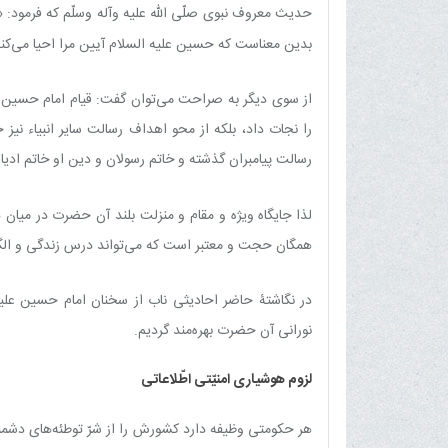
حدیث معروف نبوی صلّی الله علیه وآله وسلّم که فرمود: «حُ
بدین معناست که حسین علیه السلام آیین مرا احیا می‌کن
از سوی دیگر به صراحت می‌توان گفت: قیام امام حسین علیه 
را نجات داد، بلکه از محو اهداف رسالت سایر انبیاء نیز ج
رسالت پیامبران گذشته و خاتم رسولان و دین او خاتم ادیان
لذا جایگاه ویژه و مقام و منزلت بلند آن حضرت در میان 
همگان حجت و معتبر است که می‌تواند درس زندگی و الگو
در نگاشتۀ حاضر احادیثی ناب از سخنان امام حسین علیه
نورانی آن حضرت بهره‌مند گردیم.
لزوم هوشیاری امنیّتی اطّلاعاتی
هر حکومتی‏ وظیفه‏ دارد کشورش را از شرّ توطئه‌های دش