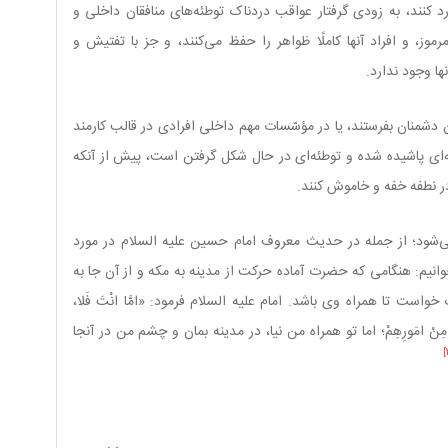
 کنند، به زودی گرفتار عواقب دردناک توطئه‌های منافقان داخلی و
وز، و افراد آنها کاملًا ظواهر را حفظ می‌کنند، و جز با تفتیش و
ا وجود ندارد.
 دشمنان بفرستند، یا در مؤسّسات مهم داخلی افرادی در قالب کارمند
تنه‌ای پاشیده شده و توطئه‌ای در حال شکل گرفتن است، پیش از آنکه
در نطفه خفه و خاموش کنند.
ی‌شود؛ از جمله در حدیث معروف امام حسین علیه السلام در مورد
نیم: هنگامی که حضرت آماده حرکت از مدینه به مکه و از آن جا به
ت تا همراه وی باشد. امام علیه السلام فرمود: «امَّا انْتَ فَلا،
ّی‏ شَیئاً مِنْ امَورِهِمْ؛ اما تو همراه من نیا، در مدینه بمان و چشم من در آنجا
[