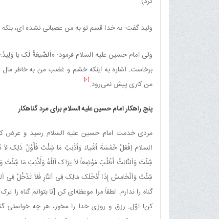
کرد).
ولید گفت: به خدا قسم تو به من عصبانی نشده ای، بلکه
ولی امام حسین علیه السلام فرمود: «اَلضَّیعَةُ لَک یا وَلِی
برخاست. اشاره به اینکه خشم و غضب من به خاطر مال دنیا ن
[6]
من کاری پیش نمی‌رود.
پنج راهکار امام حسین علیه السلام برای مرد گناهکار
مردی خدمت امام حسین علیه السلام رسید و عرض کرد: «أَنَا رَجُلٌ عَ
السلام اِفْعَلْ خَمْسَةَ أَشْیاءَ وَأَذْنِبْ مَا شِئْتَ فَأَوَّلُ ذَلِک لاَ تَأْکلْ
شِئْتَ وَاَلثَّالِثُ اُطْلُبْ مَوْضِعاً لاَ یرَاک اَللَّهُ وَأَذْنِبْ مَا شِئْتَ و
شِئْتَ وَاَلْخَامِسُ إِذَا أَدْخَلَک مَالِک فِی اَلنَّارِ فَلاَ تَدْخُ
گناه را ندارم. لطفاً مرا موعظه‌ای کن [تا بتوانم گناه را ت
کن! اوّل: رزق و روزی خدا را مخور، هر چه خواستی گن