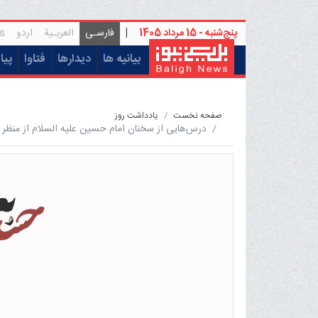
پنج‌شنبه - 15 مرداد 1405
|
فارسـی
العربـیة
اردو
s
(current)
بیانیه ها
دیدارها
فتاوا
پیا
صفحه نخست
یادداشت روز
درس‌هایی از سخنان امام حسین علیه السلام از منظر ح