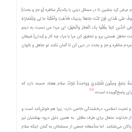
عرض کرد بنشین تا در مسائل دینی با یکدیگر مناظره [و جرّ و بحث]
َی هُدَای فَإِنْ کنْتَ جَاهِلاً بِدِینِک فَاذْهَبْ وَاُطْلُبْهُ مَا لِی وَلِلْمُمَارَاةِ
لنَّاسَ فِی اَلدِّینِ کیلاَ یظُنُّوا بِک اَلْعَجْزَ وَاَلْجَهْلَ؛ ای مرد! من نسبت به دینم
 جاهل هستی برو و تحقیق کن مرا با مراء چه‌ کار و [بدان] شیطان
ردم مناظره و جرّ و بحث در دین کن تا گمان نکنند تو جاهل و ناتوان
ِسْعٌ وَسِتُّونَ لِلْمُبْتَدِئِ وَوَاحِدَةٌ لِلرَّادِّ؛ سلام هفتاد حسنه دارد که
[11]
ای پاسخ‌گوینده است».
د و تحیت اسلامی، درخشندگی خاصی دارد؛ زیرا هم خوش‌آمد است و
خداوند متعال برای طرف مقابل. به همین دلیل درود بهشتیان نیز
کان می‌شتابند. اما متأسفانه جمعی از مسلمانان به گمان اینکه سلام