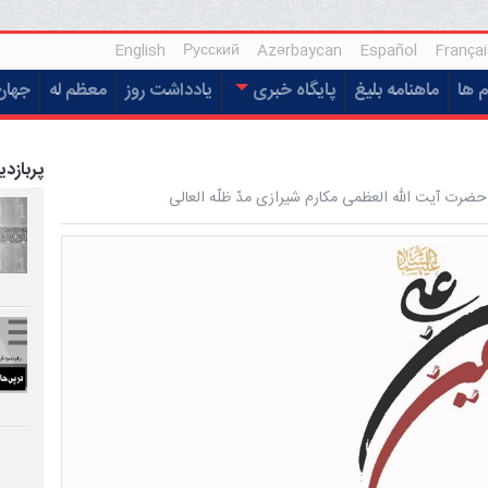
English
Русский
Azərbaycan
Español
Françai
م ها
ماهنامه بلیغ
پایگاه خبری
یادداشت روز
معظم له
جهان
پربازدی
ضرت آیت الله العظمی مکارم شیرازی مدّ ظلّه العالی