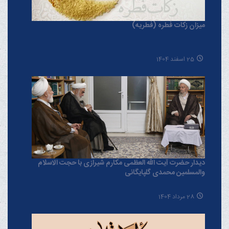
میزان زکات فطره (فطریه)
25 اسفند 1404
دیدار حضرت آیت الله العظمی مکارم شیرازی با حجت الاسلام
والمسلمین محمدی گلپایگانی
28 مرداد 1404