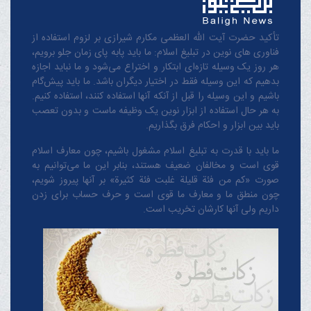
تأکید حضرت آیت الله العظمی مکارم شیرازی بر لزوم استفاده از
فناوری های نوین در تبلیغ اسلام: ما باید پابه پای زمان جلو برویم،
هر روز یک وسیله تازه‌ای ابتکار و اختراع می‌شود و ما نباید اجازه
بدهیم که این وسیله فقط در اختیار دیگران باشد. ما باید پیش‌گام
باشیم و این وسیله را قبل از آنکه آنها استفاده کنند، استفاده کنیم.
به هر حال استفاده از ابزار نوین یک وظیفه ماست و بدون تعصب
باید بین ابزار و احکام فرق بگذاریم.
ما باید با قدرت به تبلیغ اسلام مشغول باشیم، چون معارف اسلام
قوی است و مخالفان ضعیف هستند، بنابر این ما می‌توانیم به
صورت «کم من فئة قلیلة غلبت فئة کثیرة» بر آنها پیروز شویم،
چون منطق‌ ما و معارف ‌ما قوی است و حرف حساب برای زدن
داریم ولی آنها کارشان تخریب است.