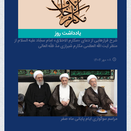
شرح فرازهایی از دعای «مکارم الاخلاق» امام سجّاد علیه السلام از
منظر آیت الله العظمی مکارم شیرازی مدّ ظلّه العالی
08 مهر 1404
مراسم سوگواری ایام پایانی ماه صفر