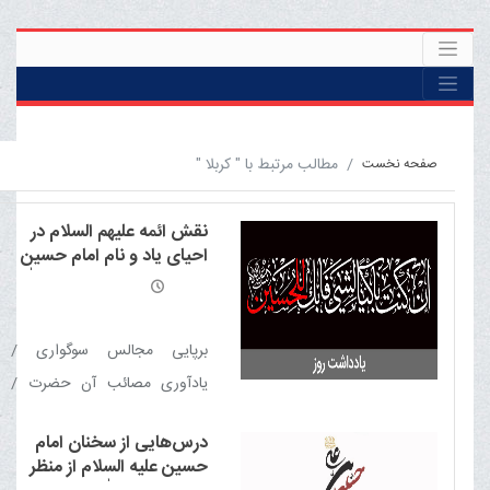
مطالب مرتبط با " کربلا "
صفحه نخست
نقش ائمه علیهم السلام در
احیای یاد و نام امام حسین
علیه السلام از منظر آیت الله
العظمی مکارم شیرازی مدّ
ظلّه العالی
برپایی مجالس سوگواری /
یادآوری مصائب آن حضرت /
گریستن و گریاندن / تشویق
درس‌هایی از سخنان امام
شاعران به مرثیه‌سرایی / اهمّیت
حسین علیه السلام از منظر
به تربت امام حسین علیه السلام