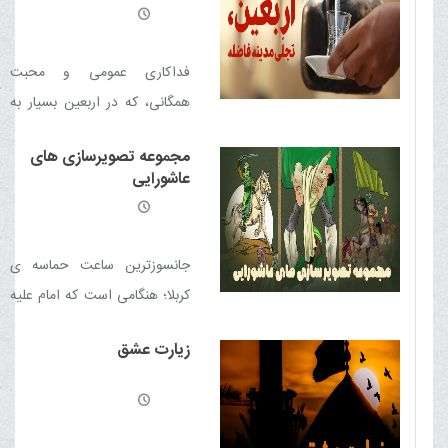
و احتیاج به تصریح ندارد
متقاعد سازی، ضرورت پاسخ به
شبهه دینی است
فداکاری عمومی و محبت
همگانی، که در اربعین بسیار به
چشم می‌خورد، مدینه فاضله‌ای
مجموعه تصویرسازی های
است که در مسیر پیاده‌روی نجف
عاشورایی
تا کربلا به منصه ظهور می‌رسد
جانسوزترین ساعت حماسه ی
کربلا؛ هنگامى است كه امام عليه
السلام ندا داد: «آيا كسى هست
زیارت عشق
به ما کمک کند؟ آيا يارى كننده
اى هست كه با اميد به عنايت
خدا به يارى ما بیاید؟»