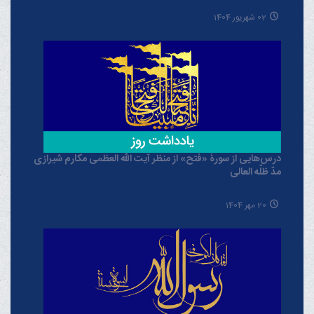
02 شهریور 1404
درس‌هایی از سورۀ «فتح» از منظر آیت الله العظمی مکارم شیرازی
مدّ ظلّه العالی
20 مهر 1404