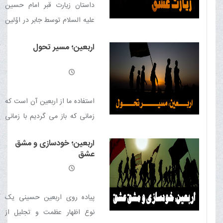
داستان زيارت قبر امام حسين
علیه السلام توسط جابر در اوّلين
اربعين، نشانه‏ عشق و علاقه او به
اربعین؛ مسیر تحول
خاندان پيامبر صلوات الله علیهم
اجمعین است
استفاده ما از اربعین آن است که
زمانی که باز می گردیم با زمانی
که به سفر رفتیم متفاوت باشد و
اربعین؛ خودسازی و مشق
متحول شویم
عشق
پیاده روی اربعین حسینی یک
نوع اظهار عظمت و تجلیل از