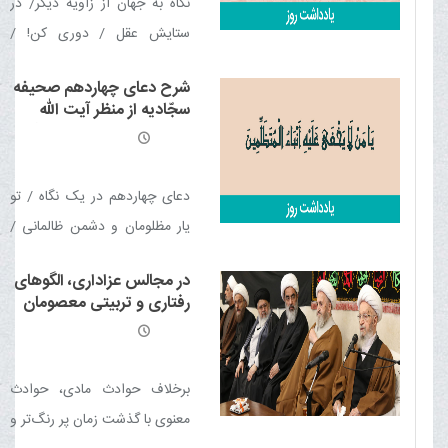
نگاه به جهان از زاویه دیگر/ در
ستایش عقل / دوری کن! /
مقدّرات / در برابر مصیبت‌ها /
شرح دعای چهاردهم صحیفه
سرچشمه‌ها / پذیرش اشتباه /
سجّادیه از منظر آیت الله
سرنوشت شوم / عظمت و
العظمی مکارم شیرازی مدّ
ظلّه العالی
شرافت زمین کربلا / یاد مرگ
دعای چهاردهم در یک نگاه / تو
یار مظلومان و دشمن ظالمانی /
تیغ دشمن را با قدرتت بشکن! /
در مجالس عزاداری، الگوهای
مرا در برابر دشمن یاری ده /
رفتاری و تربیتی معصومان
قلب ما را با شکست دشمن شاد
علیهم السلام هم بیان شود
کن
!
/ چرا انتقام جویی؟! / نه به
کسی ظلم کنم و نه به من ظلم
برخلاف حوادث مادی، حوادث
شود / آنچه مصلحت می‌دانی در
معنوی با گذشت زمان پر رنگ‌تر و
برابر آن تسلیم هستم