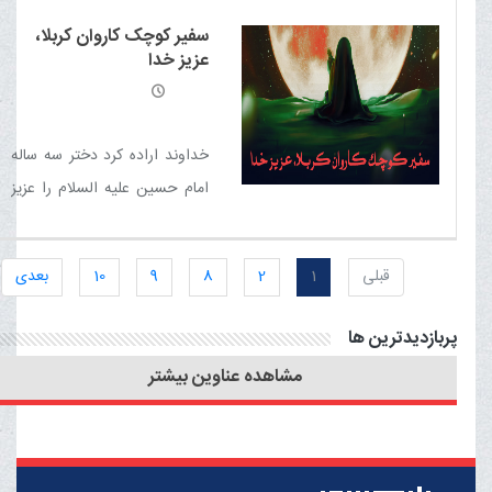
مقام شامخ ابا عبدالله علیه السلام
سفیر کوچک کاروان کربلا،
است
عزیز خدا
خداوند اراده كرد دختر سه ساله
امام حسين عليه السلام را عزيز
و يزيد و كاخش را ذليل و ويران
كند
قبلی
1
2
8
9
10
بعدی
پربازدیدترین ها
مشاهده عناوین بیشتر