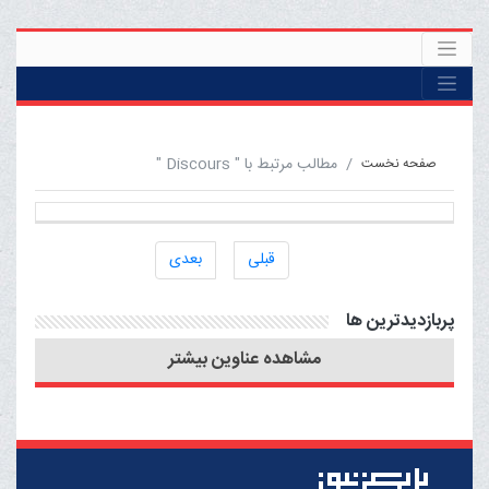
مطالب مرتبط با " Discours "
صفحه نخست
قبلی
بعدی
پربازدیدترین ها
مشاهده عناوین بیشتر