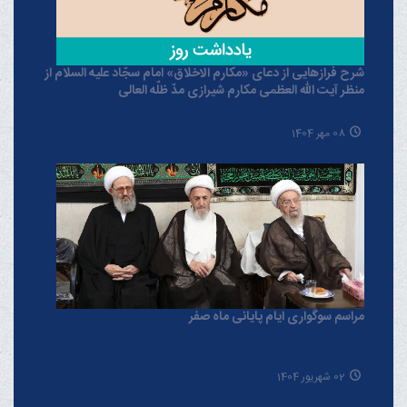
شرح فرازهایی از دعای «مکارم الاخلاق» امام سجّاد علیه السلام از
منظر آیت الله العظمی مکارم شیرازی مدّ ظلّه العالی
08 مهر 1404
مراسم سوگواری ایام پایانی ماه صفر
02 شهریور 1404