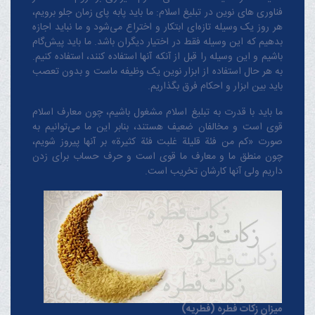
فناوری های نوین در تبلیغ اسلام: ما باید پابه پای زمان جلو برویم،
هر روز یک وسیله تازه‌ای ابتکار و اختراع می‌شود و ما نباید اجازه
بدهیم که این وسیله فقط در اختیار دیگران باشد. ما باید پیش‌گام
باشیم و این وسیله را قبل از آنکه آنها استفاده کنند، استفاده کنیم.
به هر حال استفاده از ابزار نوین یک وظیفه ماست و بدون تعصب
باید بین ابزار و احکام فرق بگذاریم.
ما باید با قدرت به تبلیغ اسلام مشغول باشیم، چون معارف اسلام
قوی است و مخالفان ضعیف هستند، بنابر این ما می‌توانیم به
صورت «کم من فئة قلیلة غلبت فئة کثیرة» بر آنها پیروز شویم،
چون منطق‌ ما و معارف ‌ما قوی است و حرف حساب برای زدن
داریم ولی آنها کارشان تخریب است.
میزان زکات فطره (فطریه)