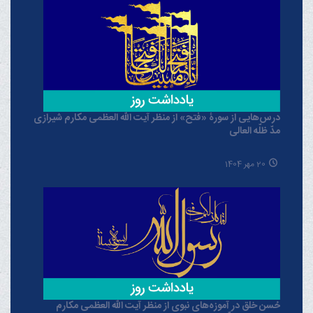
درس‌هایی از سورۀ «فتح» از منظر آیت الله العظمی مکارم شیرازی
مدّ ظلّه العالی
20 مهر 1404
حُسن خلق در آموزه‌های نبوی از منظر آیت الله العظمی مکارم