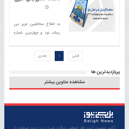
(مهر 1404) منتشر شد
- تحلیلی بلیغ
به اطلاع مخاطبین عزیز می
رساند نود و چهارمین شماره
ماهنامه الکترونیکی خبری -
تحلیلی بلیغ (آبان 1402)
قبلی
1
بعدی
منتشر شد
پربازدیدترین ها
مشاهده عناوین بیشتر
تأکید حضرت آیت الله العظمی مکارم شیرازی بر لزوم استفاده از