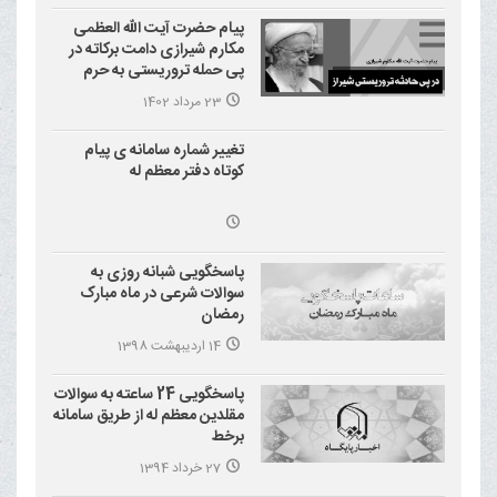
پیام حضرت آیت الله العظمی
مکارم شیرازی دامت برکاته در
پی حمله تروریستی به حرم
احمد بن موسی علیه السلام
23 مرداد 1402
(شاهچراغ)
تغییر شماره سامانه ی پیام
کوتاه دفتر معظم له
پاسخگویی شبانه روزی به
سوالات شرعی در ماه مبارک
رمضان
14 اردیبهشت 1398
پاسخگویی 24 ساعته به سوالات
مقلدین معظم له از طریق سامانه
برخط
27 خرداد 1394