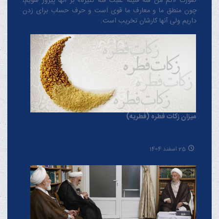
صورت «کم من فئة قلیلة غلبت فئة کثیرة» بر آنها پیروز شویم،
چون منطق‌ ما و معارف ‌ما قوی است و حرف حساب برای زدن
داریم ولی آنها کارشان تخریب است.
میزان زکات فطره (فطریه)
25 اسفند 1404