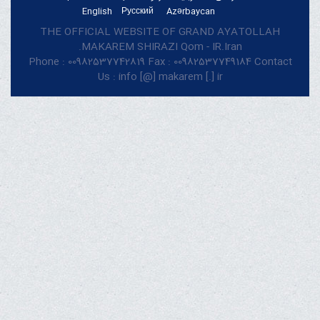
English
Русский
Azərbaycan
THE OFFICIAL WEBSITE OF GRAND AYATOLLAH
MAKAREM SHIRAZI Qom - IR.Iran.
Phone : 00982537742819 Fax : 00982537749184 Contact
Us : info [@] makarem [.] ir