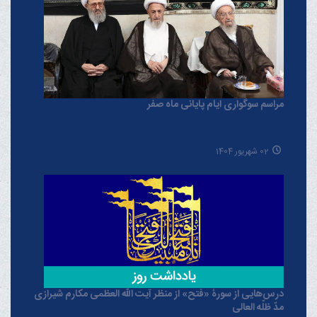
مراسم سوگواری ایام پایانی ماه صفر
02 شهریور 1404
درس‌هایی از سورۀ «فتح» از منظر آیت الله العظمی مکارم شیرازی
مدّ ظلّه العالی