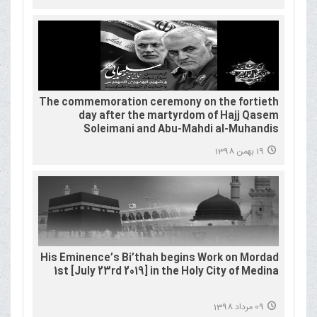
The commemoration ceremony on the fortieth
day after the martyrdom of Hajj Qasem
Soleimani and Abu-Mahdi al-Muhandis
19 بهمن 1398
His Eminence’s Bi’thah begins Work on Mordad
1st [July 23rd 2019] in the Holy City of Medina
09 مرداد 1398