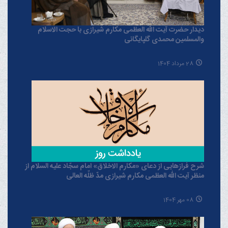
دیدار حضرت آیت الله العظمی مکارم شیرازی با حجت الاسلام
والمسلمین محمدی گلپایگانی
28 مرداد 1404
شرح فرازهایی از دعای «مکارم الاخلاق» امام سجّاد علیه السلام از
منظر آیت الله العظمی مکارم شیرازی مدّ ظلّه العالی
08 مهر 1404