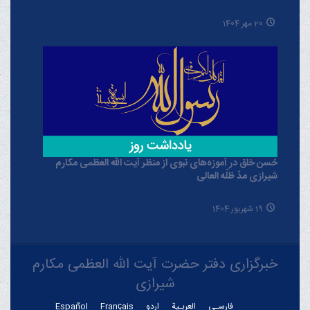
20 مهر 1404
حُسن خلق در آموزه‌های نبوی از منظر آیت الله العظمی مکارم
شیرازی مدّ ظلّه العالی
19 شهریور 1404
خبرگزاری دفتر حضرت آیت الله العظمی مکارم
شیرازی
فارسـی
العربـیة
اردو
Français
Español