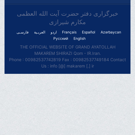
خبرگزاری دفتر حضرت آیت الله العظمی
مکارم شیرازی
فارسـی
العربـیة
اردو
Français
Español
Azərbaycan
Русский
English
THE OFFICIAL WEBSITE OF GRAND AYATOLLAH
MAKAREM SHIRAZI Qom - IR.Iran.
Phone : 00982537742819 Fax : 00982537749184 Contact
Us : info [@] makarem [.] ir