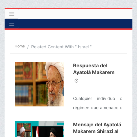
Home
Related Content With " Israel "
Respuesta del
Ayatolá Makarem
Shirazi a las
Amenazas de
Estados Unidos y el
Cualquier individuo o
Régimen Sionista
contra el Líder
régimen que amenace o
Supremo Iraní
ataque al Líder
Mensaje del Ayatolá
Supremo, con la
Makarem Shirazi al
intención de perjudicar