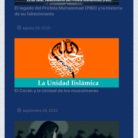
El legado del Profeta Muhammad (PBD) y la historia
de su fallecimiento
agosto 29, 2025
El Corán y la Unidad de los musulmanes
septiembre 26, 2025