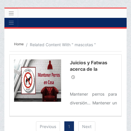
Home
Related Content With " mascotas "
Juicios y Fatwas
acerca de la
Impureza del Perro,
y Mantener Perros
en Casa
Mantener perros para
diversión… Mantener un
perro como mascota…
Condiciones y reglas
Previous
1
Next
acerca de la caza con