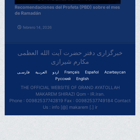
Recomendaciones del Profeta (PBD) sobre el mes
de Ramadán
febrero 14, 2026
خبرگزاری دفتر حضرت آیت الله العظمی
مکارم شیرازی
فارسـی
العربـیة
اردو
Français
Español
Azərbaycan
Русский
English
THE OFFICIAL WEBSITE OF GRAND AYATOLLAH
MAKAREM SHIRAZI Qom - IR.Iran.
Phone : 00982537742819 Fax : 00982537749184 Contact
Us : info [@] makarem [.] ir