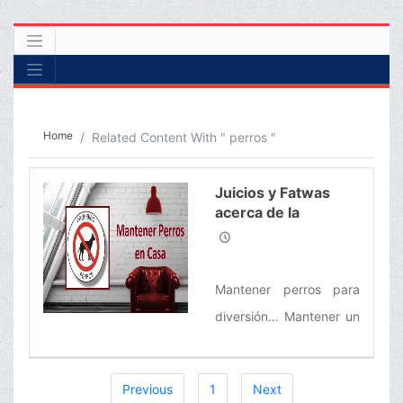
Home
Related Content With " perros "
Juicios y Fatwas
acerca de la
Impureza del Perro,
y Mantener Perros
en Casa
Mantener perros para
diversión… Mantener un
perro como mascota…
Condiciones y reglas
Previous
1
Next
acerca de la caza con