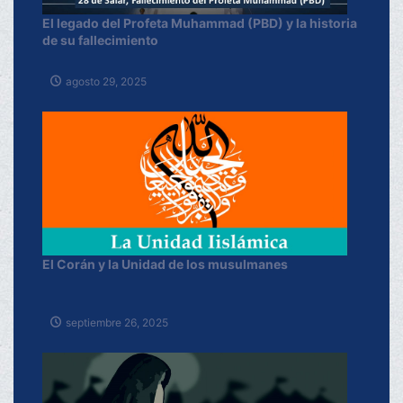
El legado del Profeta Muhammad (PBD) y la historia
de su fallecimiento
agosto 29, 2025
El Corán y la Unidad de los musulmanes
septiembre 26, 2025