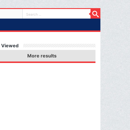
 Viewed
More results