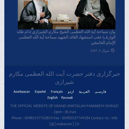
بیان سماحة آیة الله العظمی الشیخ مکارم الشیرازي (دام ظله
الوارف) عقب استشهاد القائد الشهید سماحة آیة الله العظمی
الإمام الخامنئي
شوال 9, 1447
خبرگزاری دفتر حضرت آیت الله العظمی مکارم
شیرازی
فارسـی
العربـیة
اردو
Français
Español
Azərbaycan
English
Русский
THE OFFICIAL WEBSITE OF GRAND AYATOLLAH MAKAREM SHIRAZI
Qom - IR.Iran.
Phone : 00982537742819 Fax : 00982537749184 Contact Us : info
[@] makarem [.] ir