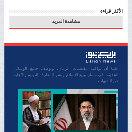
شعب غزة المظلوم أصبحت
الأكثر قراءة
مصدر فخر وشرف ورضا
مشاهدة المزيد
لمسلمي العالم جمیعا
علينا أن نواكب مقتضيات الزمان، ونوظّف جميع الوسائل
الحديثة، في مسار تبليغ الإسلام ونشر المعارف الدينية والاجابة
عن الشبهات.