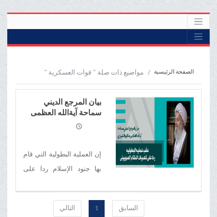
الصفحة الرئيسية
مواضيع ذات صلة " قوات العسكرية "
بیان المرجع الدیني
سماحة آیةالله العظمی
مکارم الشیرازي عقب
عملية البطولیة ردا على
تعديات النظام الصهيوني
إن العملية البطولیة التي قام
بها جنود الإسلام ردا على
تعديات النظام الصهيوني
على أراضي الجمهورية
السابق
1
التالي
الإسلامية الإيرانية ودفاعا عن