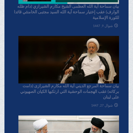
بیان سماحة آیة الله العظمی الشیخ مکارم الشیرازي (دام ظله
الوارف) عقب إختیار سماحة آیة الله السید مجتبی الخامنئي قائدا
للثورة الإسلامیة
شوال 9, 1447
بیان سماحة المرجع الدیني آية الله مکارم الشیرازی (دامت
برکاته) عقب الهجمات الوحشية التي ارتکبها الکيان الصهیوني
علی لبنان
شوال 27, 1447