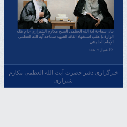
بیان سماحة آیة الله العظمی الشیخ مکارم الشیرازي (دام ظله
الوارف) عقب استشهاد القائد الشهید سماحة آیة الله العظمی
الإمام الخامنئي
شوال 9, 1447
خبرگزاری دفتر حضرت آیت الله العظمی مکارم
شیرازی
فارسـی
العربـیة
اردو
Français
Español
Azərbaycan
English
Русский
THE OFFICIAL WEBSITE OF GRAND AYATOLLAH MAKAREM SHIRAZI
Qom - IR.Iran.
Phone : 00982537742819 Fax : 00982537749184 Contact Us : info
[@] makarem [.] ir