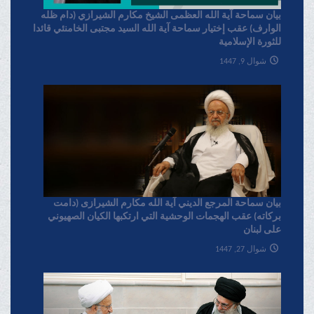
بیان سماحة آیة الله العظمی الشیخ مکارم الشیرازي (دام ظله
الوارف) عقب إختیار سماحة آیة الله السید مجتبی الخامنئي قائدا
للثورة الإسلامیة
شوال 9, 1447
بیان سماحة المرجع الدیني آية الله مکارم الشیرازی (دامت
برکاته) عقب الهجمات الوحشية التي ارتکبها الکيان الصهیوني
علی لبنان
شوال 27, 1447