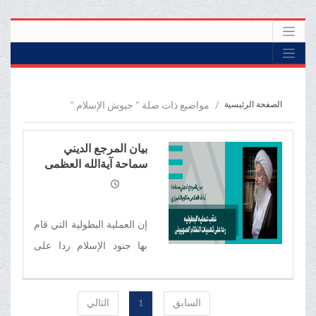
الصفحة الرئيسية
مواضيع ذات صلة " جيوش الإسلام "
بیان المرجع الدیني
سماحة آیةالله العظمی
مکارم الشیرازي عقب
عملية البطولیة ردا على
تعديات النظام الصهيوني
إن العملية البطولیة التي قام
بها جنود الإسلام ردا على
تعديات النظام الصهيوني
على أراضي الجمهورية
السابق
1
التالي
الإسلامية الإيرانية ودفاعا عن