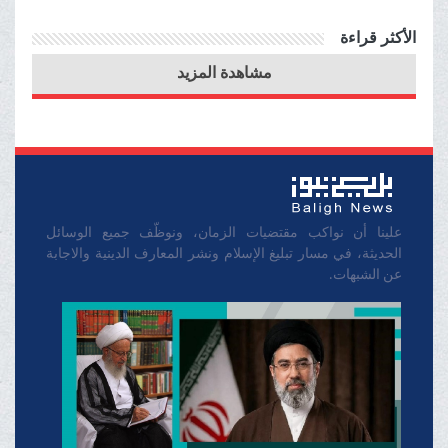
شعب غزة المظلوم أصبحت
الأكثر قراءة
مصدر فخر وشرف ورضا
مشاهدة المزيد
لمسلمي العالم جمیعا
علينا أن نواكب مقتضيات الزمان، ونوظّف جميع الوسائل
الحديثة، في مسار تبليغ الإسلام ونشر المعارف الدينية والاجابة
عن الشبهات.