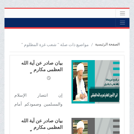
الصفحة الرئيسية
مواضيع ذات صلة " شعب غزة المظلوم "
بیان صادر عن آية الله
العظمى مكارم
الشيرازي دام ظلّه
الوارف الی الأمين العام
لحزب الله اللبناني
إن انتصار الإسلام
والمسلمين وصمودکم أمام
جبهة الكفر والباطل، یصوّر
بیان صادر عن آية الله
قدوة محمودة لکل الأحرار،
العظمى مكارم
ویمثّل وعد الله سبحانه