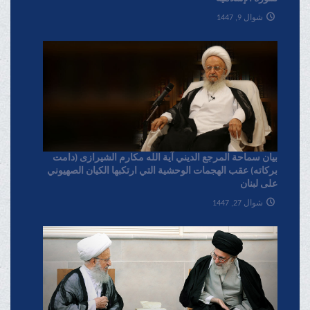
شوال 9, 1447
بیان سماحة المرجع الدیني آية الله مکارم الشیرازی (دامت
برکاته) عقب الهجمات الوحشية التي ارتکبها الکيان الصهیوني
علی لبنان
شوال 27, 1447