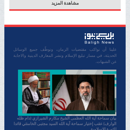
مشاهدة المزيد
لمسلمي العالم جمیعا
علينا أن نواكب مقتضيات الزمان، ونوظّف جميع الوسائل
الحديثة، في مسار تبليغ الإسلام ونشر المعارف الدينية والاجابة
عن الشبهات.
بیان سماحة آیة الله العظمی الشیخ مکارم الشیرازي (دام ظله
الوارف) عقب إختیار سماحة آیة الله السید مجتبی الخامنئي قائدا
للثورة الإسلامیة