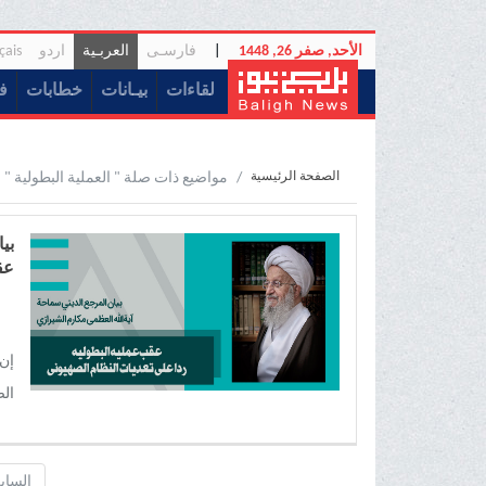
الأحد, صفر 26, 1448
|
فارسـی
العربـیة
اردو
çais
(current)
لقاءات
بیـانات
خطابات
ف
الصفحة الرئيسية
مواضيع ذات صلة " العملية البطولیة "
بی
عق
إن 
الص
غز
الساب