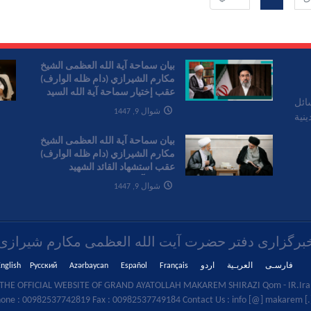
بیان سماحة آیة الله العظمی الشیخ
مکارم الشیرازي (دام ظله الوارف)
عقب إختیار سماحة آیة الله السید
ائل
مجتبی الخامنئي قائدا للثورة
شوال 9, 1447
نية
الإسلامیة
بیان سماحة آیة الله العظمی الشیخ
مکارم الشیرازي (دام ظله الوارف)
عقب استشهاد القائد الشهید
سماحة آیة الله العظمی الإمام
شوال 9, 1447
الخامنئي
برگزاری دفتر حضرت آیت الله العظمی مکارم شیرازی
فارسـی
العربـیة
اردو
Français
Español
Azərbaycan
Русский
nglish
THE OFFICIAL WEBSITE OF GRAND AYATOLLAH MAKAREM SHIRAZI Qom - IR.Iran
one : 00982537742819 Fax : 00982537749184 Contact Us : info [@] makarem [.]