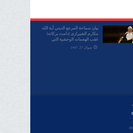
بیان سماحة المرجع الدیني آية الله
مکارم الشیرازی (دامت برکاته)
عقب الهجمات الوحشية التي
ارتکبها الکيان الصهیوني علی لبنان
شوال 27, 1447
E
Ph