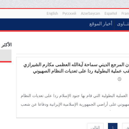
English
Русский
Azərbaycan
Español
Fran
تــاوی
أخبار الموقع
الأكثر 
ان المرجع الدیني سماحة آیةالله العظمی مکارم الشیرازي
ب عملية البطولیة ردا على تعديات النظام الصهيوني
العملية البطولیة التي قام بها جنود الإسلام ردا على تعديات النظام
هيوني على أراضي الجمهورية الإسلامية الإيرانية ودفاعا عن شعب
ة المظلوم أصبحت مصدر فخر وشرف ورضا لمسلمي العالم جمیعا
ق
1
التالي