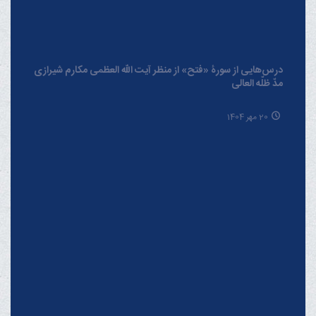
Us : info [@] makarem [.] ir