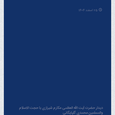
25 اسفند 1404
دیدار حضرت آیت الله العظمی مکارم شیرازی با حجت الاسلام
والمسلمین محمدی گلپایگانی
28 مرداد 1404
شرح فرازهایی از دعای «مکارم الاخلاق» امام سجّاد علیه السلام از
منظر آیت الله العظمی مکارم شیرازی مدّ ظلّه العالی
08 مهر 1404