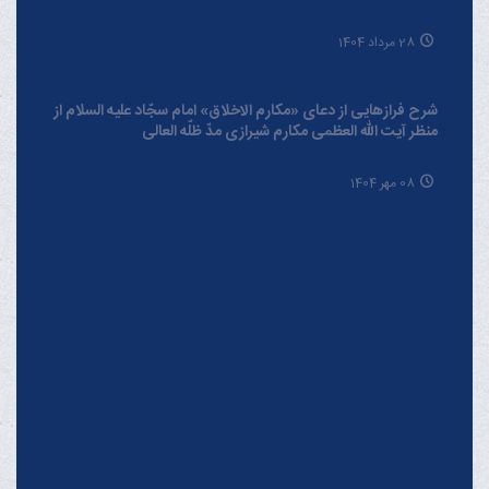
مراسم سوگواری ایام پایانی ماه صفر
02 شهریور 1404
درس‌هایی از سورۀ «فتح» از منظر آیت الله العظمی مکارم شیرازی
مدّ ظلّه العالی
20 مهر 1404