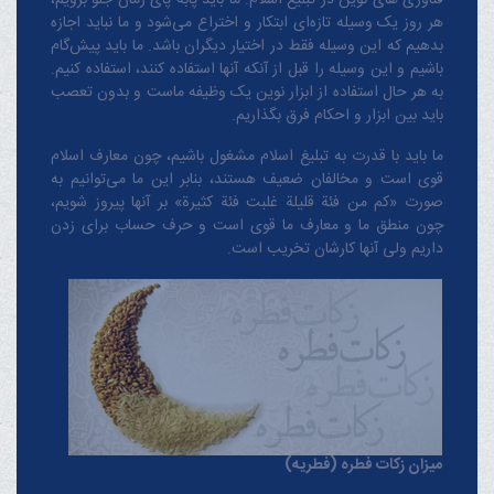
فناوری های نوین در تبلیغ اسلام: ما باید پابه پای زمان جلو برویم،
هر روز یک وسیله تازه‌ای ابتکار و اختراع می‌شود و ما نباید اجازه
بدهیم که این وسیله فقط در اختیار دیگران باشد. ما باید پیش‌گام
باشیم و این وسیله را قبل از آنکه آنها استفاده کنند، استفاده کنیم.
به هر حال استفاده از ابزار نوین یک وظیفه ماست و بدون تعصب
باید بین ابزار و احکام فرق بگذاریم.
ما باید با قدرت به تبلیغ اسلام مشغول باشیم، چون معارف اسلام
قوی است و مخالفان ضعیف هستند، بنابر این ما می‌توانیم به
صورت «کم من فئة قلیلة غلبت فئة کثیرة» بر آنها پیروز شویم،
چون منطق‌ ما و معارف ‌ما قوی است و حرف حساب برای زدن
داریم ولی آنها کارشان تخریب است.
میزان زکات فطره (فطریه)