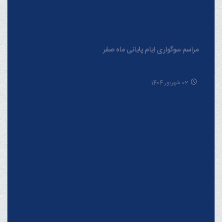
حُسن خلق در آموزه‌های نبوی از منظر آیت الله العظمی مکارم
شیرازی مدّ ظلّه العالی
19 شهریور 1404
خبرگزاری دفتر حضرت آیت الله العظمی مکارم
شیرازی
فارسـی
العربـیة
اردو
Français
Español
English
Русский
Azərbaycan
THE OFFICIAL WEBSITE OF GRAND AYATOLLAH
MAKAREM SHIRAZI Qom - IR.Iran.
Phone : 00982537742819 Fax : 00982537749184 Contact