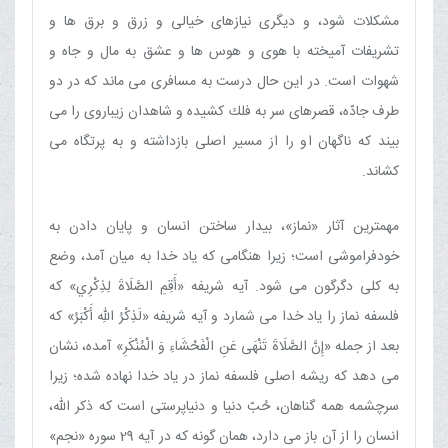
مشكلات شود، و ديگرى نيازهاى خيالى و زرق و برق ها و
تشريفات آميخته با هوی و هوس ها و عشق به مال و جاه و
شهوات است. در اين حال درست به مسافرى مى ماند كه در دو
طرف جادّه، قصرهاى سر به فلك كشيده و شاهدان زيباروى را مى
بيند كه ناگهان او را از مسير اصلى بازداشته و به پرتگاه مى
كشاند
.
مهمترين آثار «نماز»، بيدار ساختن انسان و پايان دادن به
خودفراموشى است؛ زيرا هنگامى كه ياد خدا به ميان آمد، وضع
به كلى دگرگون مى شود. آيه شريفه «أَقِمِ الصَّلَاةَ لِذِكْرِي» كه
فلسفه نماز را ياد خدا مى شمارد و آيه شريفه «لَذِكْرُ اللهِ أَكْبَرُ» كه
بعد از جمله «إِنَّ الصَّلَاةَ تَنْهَى عَنِ الْفَحْشَاءِ وَ الْمُنْكَرِ» آمده، نشان
مى دهد كه ريشه اصلى فلسفه نماز در ياد خدا نهاده شده؛ زيرا
سرچشمه همه گناهان، حُبّ دنيا و دنياپرستى است كه ذكر الله،
انسان را از آن باز مى دارد، همان گونه كه در آيه 29 سوره «نجم»