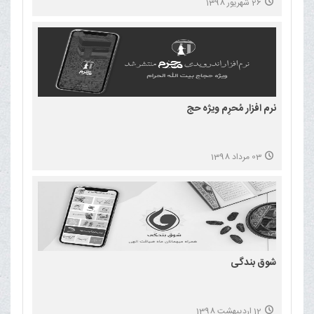
26 شهریور 1398
نرم افزار مُحرِم ویژه حج
03 مرداد 1398
شوق بندگی
12 اردیبهشت 1398