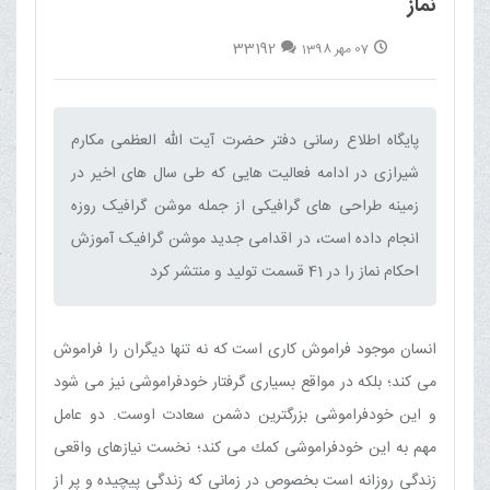
نماز
33192
07 مهر 1398
پایگاه اطلاع رسانی دفتر حضرت آیت الله العظمی مکارم
شیرازی در ادامه فعالیت هایی که طی سال های اخیر در
زمینه طراحی های گرافیکی از جمله موشن گرافیک روزه
انجام داده است، در اقدامی جدید موشن گرافیک آموزش
احکام نماز را در 41 قسمت تولید و منتشر کرد‌
انسان موجود فراموش كارى است که نه تنها ديگران را فراموش
مى كند؛ بلكه در مواقع بسياری گرفتار خودفراموشى نيز مى شود
و اين خودفراموشى بزرگترين دشمن سعادت اوست. دو عامل
مهم به اين خودفراموشى كمك مى كند؛ نخست نيازهاى واقعى
زندگى روزانه است بخصوص در زمانى كه زندگى پيچيده و پر از