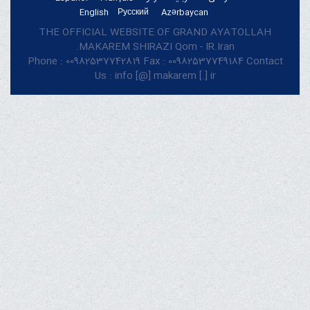
English
Русский
Azərbaycan
THE OFFICIAL WEBSITE OF GRAND AYATOLLAH
MAKAREM SHIRAZI Qom - IR.Iran.
Phone : 00982537742819 Fax : 00982537749184 Contact
Us : info [@] makarem [.] ir