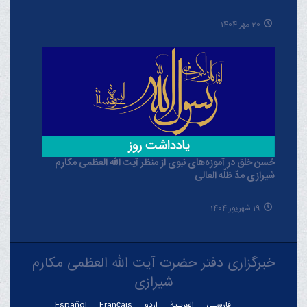
20 مهر 1404
حُسن خلق در آموزه‌های نبوی از منظر آیت الله العظمی مکارم
شیرازی مدّ ظلّه العالی
19 شهریور 1404
خبرگزاری دفتر حضرت آیت الله العظمی مکارم
شیرازی
فارسـی
العربـیة
اردو
Français
Español