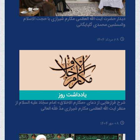
دیدار حضرت آیت الله العظمی مکارم شیرازی با حجت الاسلام
والمسلمین محمدی گلپایگانی
28 مرداد 1404
شرح فرازهایی از دعای «مکارم الاخلاق» امام سجّاد علیه السلام از
منظر آیت الله العظمی مکارم شیرازی مدّ ظلّه العالی
08 مهر 1404