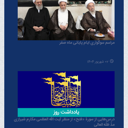
مراسم سوگواری ایام پایانی ماه صفر
02 شهریور 1404
درس‌هایی از سورۀ «فتح» از منظر آیت الله العظمی مکارم شیرازی
مدّ ظلّه العالی