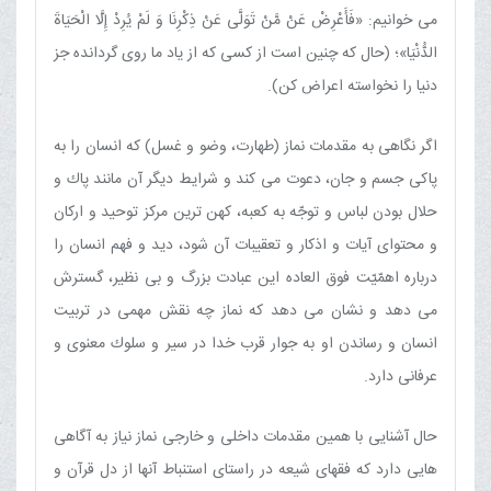
مى خوانيم: «فَأَعْرِضْ عَنْ مَّنْ تَوَلَّى عَنْ ذِكْرِنَا وَ لَمْ يُرِدْ إِلَّا الْحَيَاةَ
الدُّنْيَا»؛ (حال كه چنين است از كسى كه از ياد ما روى گردانده جز
دنيا را نخواسته اعراض كن).
اگر نگاهى به مقدمات نماز (طهارت، وضو و غسل) كه انسان را به
پاكى جسم و جان، دعوت مى كند و شرايط ديگر آن مانند پاك و
حلال بودن لباس و توجّه به كعبه، كهن ترين مركز توحيد و اركان
و محتواى آيات و اذكار و تعقيبات آن شود، ديد و فهم انسان را
درباره اهمّيّت فوق العاده اين عبادت بزرگ و بى نظير، گسترش
مى دهد و نشان مى دهد كه نماز چه نقش مهمى در تربيت
انسان و رساندن او به جوار قرب خدا در سير و سلوك معنوى و
عرفانى دارد
.
حال آشنایی با همین مقدمات داخلی و خارجی نماز نیاز به آگاهی
هایی دارد که فقهای شیعه در راستای استنباط آنها از دل قرآن و