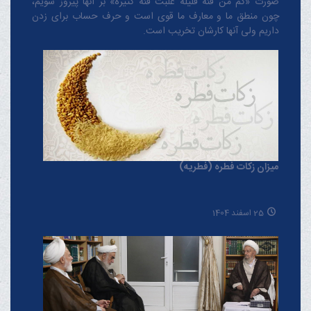
صورت «کم من فئة قلیلة غلبت فئة کثیرة» بر آنها پیروز شویم،
چون منطق‌ ما و معارف ‌ما قوی است و حرف حساب برای زدن
داریم ولی آنها کارشان تخریب است.
میزان زکات فطره (فطریه)
25 اسفند 1404