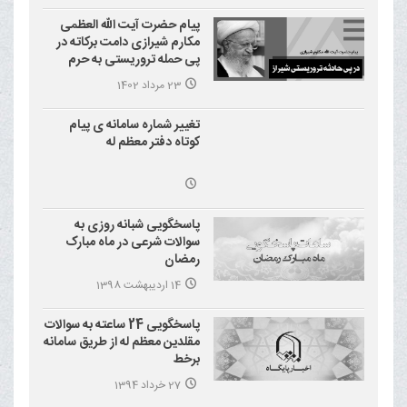
پیام حضرت آیت الله العظمی
مکارم شیرازی دامت برکاته در
پی حمله تروریستی به حرم
احمد بن موسی علیه السلام
23 مرداد 1402
(شاهچراغ)
تغییر شماره سامانه ی پیام
کوتاه دفتر معظم له
پاسخگویی شبانه روزی به
سوالات شرعی در ماه مبارک
رمضان
14 اردیبهشت 1398
پاسخگویی 24 ساعته به سوالات
مقلدین معظم له از طریق سامانه
برخط
27 خرداد 1394