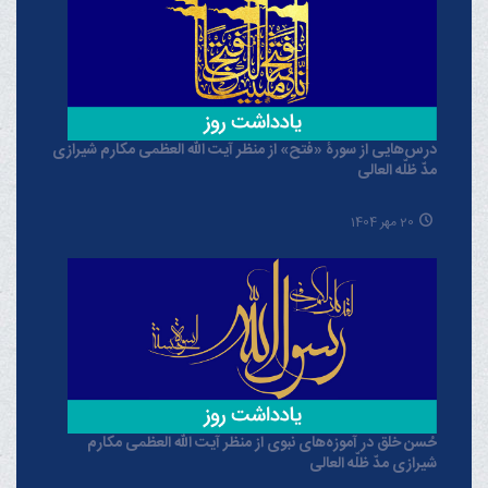
درس‌هایی از سورۀ «فتح» از منظر آیت الله العظمی مکارم شیرازی
مدّ ظلّه العالی
20 مهر 1404
حُسن خلق در آموزه‌های نبوی از منظر آیت الله العظمی مکارم
شیرازی مدّ ظلّه العالی