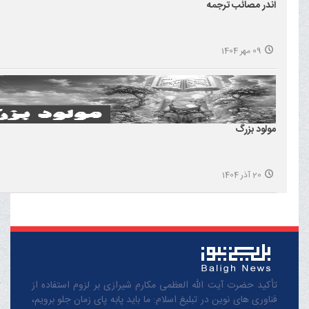
اندر مصائب ترجمه
09 مهر 1404
مولود بزرگ
20 آذر 1404
تأکید حضرت آیت الله العظمی مکارم شیرازی بر لزوم استفاده از
فناوری های نوین در تبلیغ اسلام: ما باید پابه پای زمان جلو برویم،