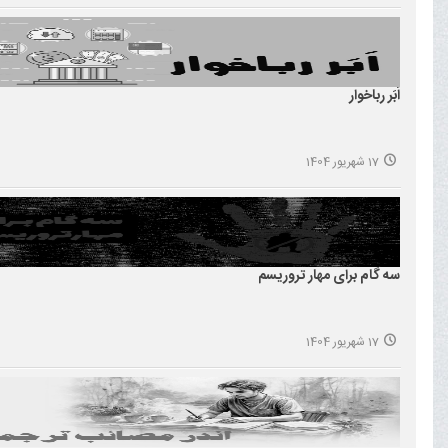
اَبَر رباخوار
17 شهریور 1404
سه گام برای مهار تروریسم
17 شهریور 1404