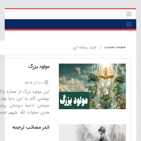
چند رسانه ای
صفحه نخست
مولود بزرگ
20 آذر 1404
این مولود بزرگ از عصاره پاک
بهشتى گام به این دنیا نها
جوشان ادامهٔ دودمان پیامب
هدى صلوات الله علیهم اجمع
قیامت شد.‌
اندر مصائب ترجمه