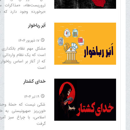
تروریست‌ها»، «مذاکرات 
«برخورد» وجود دارد که با
شود.‌
اَبَر رباخوار
17 شهریور 1404
مشکل مهم نظام بانکداری 
است که يک نظام وارداتی 
که از آغاز بر اساس رباخوار
است‌
خدای کشتار
19 تیر 1404
شکی نیست که حملۀ وحشیا
خون‌ریز صهیونیستی به خ
اسلامی، با چراغ سبز آمر
گرفت‌