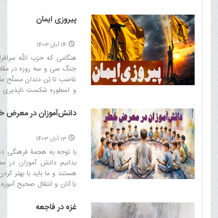
عدالت‏ باشد‌
پیروزی ایمان
14 آبان 1403
هنگامى كه حزب‏ اللَّه‏ سرافرا
جنگ سى و سه روزه در مقابل
غاصبِ تا بُن دندان مسلّح م
و اسطوره شكست‏ ناپذيرى اس
شكست، تمام دنيا به ويژه غ
آمريكائي ها اعتراف كردند
دانش‌آموزان در معرض خ
سبب پيروزى حزب‏ اللَّه‏ شد ا
آنها بود‌
13 آبان 1403
با توجه به هجمۀ فرهنگی دش
بدانیم دانش آموزان در 
هستند و ما باید با بهتر کردن
با آنان و انتقال صحیح آموزه
و قرآنی از ابتلای آن ها به
فرهنگی جلوگیری کنیم‌
غزه در فاجعه