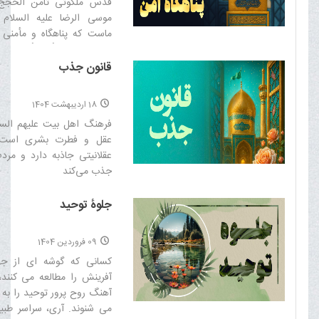
قدس ملکوتی ثامن الحجج
موسی الرضا علیه السلام
ماست که پناهگاه و مأمنی 
شیعیان و ملجأ و مأوایی بر
آن امام همام علیه السلام اس
قانون جذب
18 اردیبهشت 1404
فرهنگ اهل بیت علیهم السل
عقل و فطرت بشری است 
عقلانیتی جاذبه دارد و مرد
جذب می‌کند‌
جلوۀ توحید
09 فروردین 1404
کسانى که گوشه اى از جها
آفرینش را مطالعه می کنند،
آهنگ روح پرور توحید را به
می شنوند. آرى، سراسر طبی