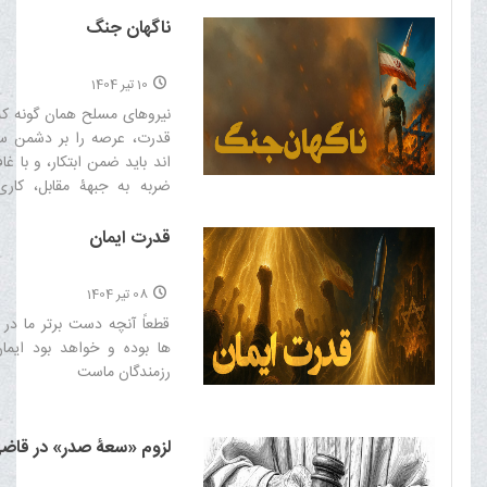
ناگهان جنگ
10 تیر 1404
نیروهای مسلح همان گونه که 
قدرت، عرصه را بر دشمن 
اند باید ضمن ابتکار، و با غا
ضربه به جبهۀ مقابل، کاری
دشمن به خود اجازۀ اینگونه اف
تهدیدها را ندهد.‌
قدرت ایمان
08 تیر 1404
قطعاً آنچه دست برتر ما در 
ها بوده و خواهد بود ایما
رزمندگان ماست‌
لزوم «سعۀ صدر» در قاض