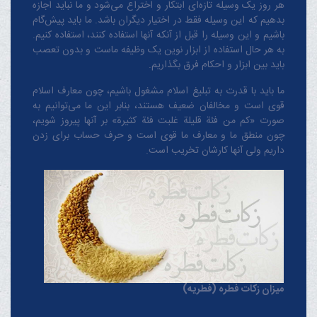
هر روز یک وسیله تازه‌ای ابتکار و اختراع می‌شود و ما نباید اجازه
بدهیم که این وسیله فقط در اختیار دیگران باشد. ما باید پیش‌گام
باشیم و این وسیله را قبل از آنکه آنها استفاده کنند، استفاده کنیم.
به هر حال استفاده از ابزار نوین یک وظیفه ماست و بدون تعصب
باید بین ابزار و احکام فرق بگذاریم.
ما باید با قدرت به تبلیغ اسلام مشغول باشیم، چون معارف اسلام
قوی است و مخالفان ضعیف هستند، بنابر این ما می‌توانیم به
صورت «کم من فئة قلیلة غلبت فئة کثیرة» بر آنها پیروز شویم،
چون منطق‌ ما و معارف ‌ما قوی است و حرف حساب برای زدن
داریم ولی آنها کارشان تخریب است.
میزان زکات فطره (فطریه)