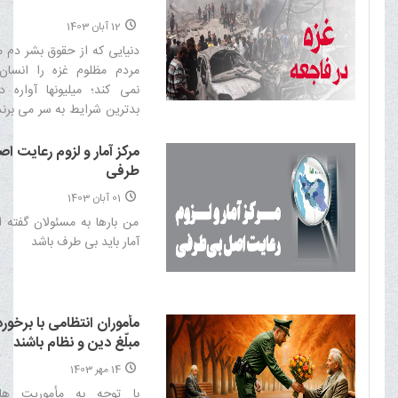
12 آبان 1403
دنیایی که از حقوق بشر دم می
مردم مظلوم غزه را انسا
نمی کند؛ میلیونها آواره د
بدترین شرایط به سر می برند
بی توجهی از کنار این مسائل 
مرکز آمار و لزوم رعایت ا
طرفی
01 آبان 1403
من بارها به مسئولان گفته ا
آمار باید بی طرف باشد‌
مأموران انتظامی با برخو
مبلّغ دین و نظام باشند
14 مهر 1403
با توجه به مأموریت ها