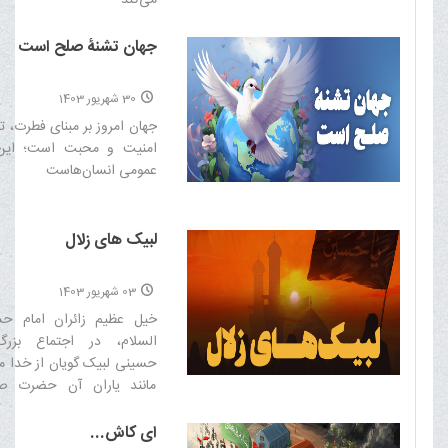
می‌کند‌
جهان تشنۀ صلح است
30 شهریور 1403
جهان امروز بر مبنای فطرت، 
امنیت و محبت است؛ اي
عمومى انسان‌هاست‌
لبیک های زلال
03 شهریور 1403
خیل عظیم زائران امام ح
السلام، در اجتماع بزرگ
حسینی لبیک گویان از خدا م
مانند یاران آن حضرت صا
میدان حاضر شوند و در مس
آن حضرت و یاران ایشان قرار 
ای کاش...