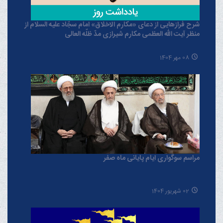
شرح فرازهایی از دعای «مکارم الاخلاق» امام سجّاد علیه السلام از
منظر آیت الله العظمی مکارم شیرازی مدّ ظلّه العالی
08 مهر 1404
مراسم سوگواری ایام پایانی ماه صفر
02 شهریور 1404