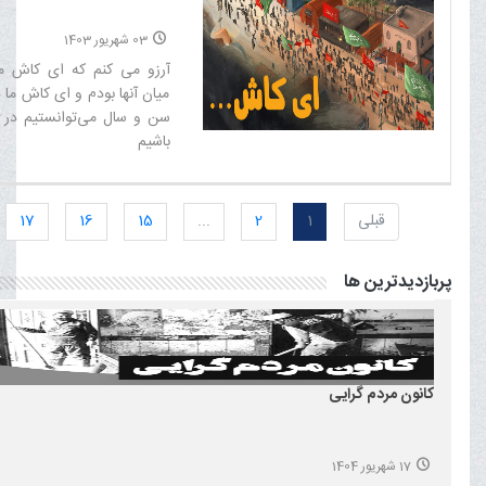
03 شهریور 1403
آرزو می‌ کنم که ای کاش 
میان آنها بودم و ای کاش ما 
سن و سال می‌توانستیم در 
باشیم‌
قبلی
1
2
...
15
16
17
پربازدیدترین ها
کانون مردم گرایی
17 شهریور 1404