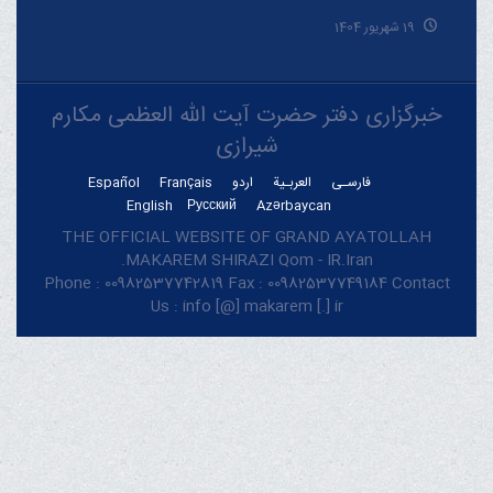
19 شهریور 1404
خبرگزاری دفتر حضرت آیت الله العظمی مکارم
شیرازی
فارسـی
العربـیة
اردو
Français
Español
English
Русский
Azərbaycan
THE OFFICIAL WEBSITE OF GRAND AYATOLLAH
MAKAREM SHIRAZI Qom - IR.Iran.
Phone : 00982537742819 Fax : 00982537749184 Contact
Us : info [@] makarem [.] ir