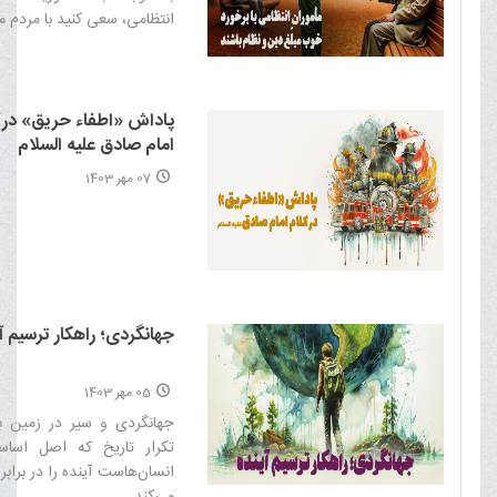
انتظامی، سعی کنید با مردم مد
پاداش «اطفاء حریق» در 
امام صادق علیه السلام
07 مهر 1403
جهانگردی؛ راهکار ترسیم آ
05 مهر 1403
جهانگردى و سیر در زمین با
تکرار تاریخ که اصل اسا
انسان‌هاست آینده را در بر