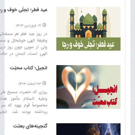
بزرگى از توحید و خداشناسى 
عید فطر؛ تجلّی خوف و رج
09 فروردین 1404
در روز عيد فطر هر مسلمانى
وظيفۀ الهى خوشحال و مس
ولى از سويى چون روز دريا
الهى است، انسان در حال
دلهره به سر می‌برد از اين‏كه
اعمال یک ماهه او تا چه ان
انجیل؛ کتاب محبّت
قبول قرار گرفته است‌
23 اسفند 1403
روزى كه حضرت مسيح علی نب
وعلیه السلام مأمور هدا
مخصوصاً قوم يهود كه سر 
برداشته بودند شد. انجي
اختيارشان نهاد‌
گنجینه‌های بعثت