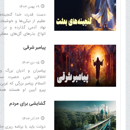
09 بهمن 1403
دست قدرت خدا گنجینه‌ها
عظیم از نیکی‌ها و خوشبختی
نهاد آدمى گذارده و در د
انواع بذرهاى گل‌هاى معطّر
روحانى و میوه‌هاى گوناگ
انسانى پاشیده اما گناهان آن
پیامبر شرقی
مى‌سازد‌
05 دی 1403
پیامبران و ادیان بزرگ 
اخلاقى حتى حضرت مسی
السلام پیامبر بزرگى که غربی 
پیرو آیین او هستند همه
برخاسته اند‌
گشایشی برای مردم
26 آذر 1403
دولت باید با برنامه ریزی ج