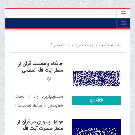
مطالب مرتبط با " تفسیر "
صفحه نخست
جایگاه و عظمت قرآن از
منظر آیت الله العظمی
مکارم شیرازی مدّ ظلّه
العالی
مستقیم‌ترین راه / نسخه
شفابخش / سرآغاز نعمت‌ها /
ورود پاکان به حریم قرآن /
عوامل پیروزی در قرآن از
خشوع کوه در برابر قرآن / نور
منظر حضرت آیت الله
قرآن / برترین معیار شناخت /