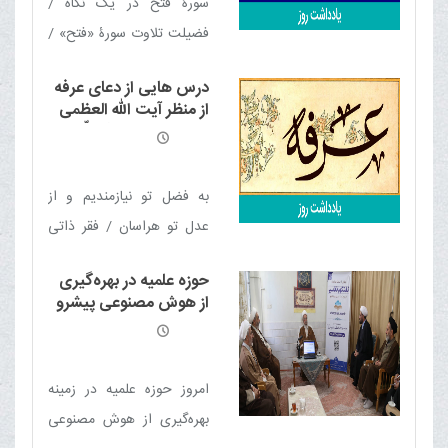
سورۀ فتح در یک نکاه /
فضیلت تلاوت سورۀ «فتح» /
قاطعیت در برابر دشمن /
درس هایی از دعای عرفه
مهربانی با مردم / مدیریت
از منظر آیت الله العظمی
آرامش در میدان جنگ /
مکارم شیرازی مدّ ظلّه
العالی
تقویت روحیه در شرایط
جنگی / شکست محتوم
به فضل تو نیازمندیم و از
دشمن؛ سنت الهی
عدل تو هراسان / فقر ذاتی
انسان / ضعف ذاتی انسان /
حوزه علمیه در بهره‌گیری
عالی ترین مراحل توحید /
از هوش مصنوعی پیشرو
شکر نعمت / شهود فطری
است
خداوند
امروز حوزه علمیه در زمینه
بهره‌گیری از هوش مصنوعی