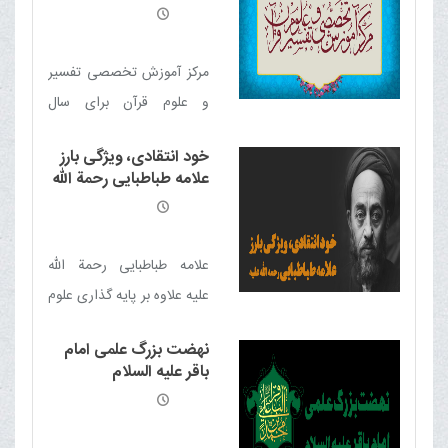
جمعی از دوستان، نگارش این
1402
تفسیر را آغاز کنیم.
مرکز آموزش تخصصی تفسیر
و علوم قرآن برای سال
تحصیلی 1403-1402 دانش
خود انتقادی، ویژگی بارز
پژوه می پذیرد
علامه طباطبایی رحمة الله
علیه
علامه طباطبایی رحمة الله
علیه علاوه بر پایه گذاری علوم
تفسیری و عقلانی در حوزه
نهضت بزرگ علمى امام
های علمیه، در اخلاق و مبانی
باقر علیه السلام
اخلاقی زبانزد بودند