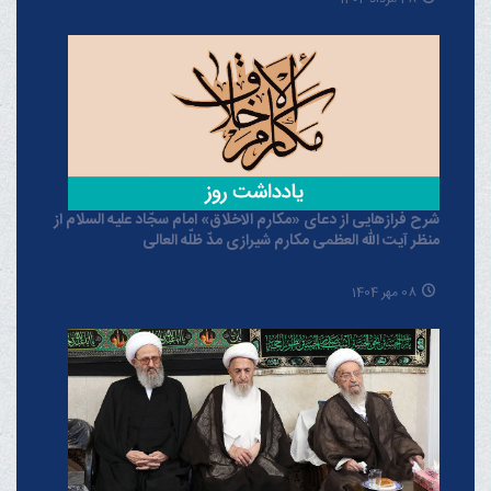
شرح فرازهایی از دعای «مکارم الاخلاق» امام سجّاد علیه السلام از
منظر آیت الله العظمی مکارم شیرازی مدّ ظلّه العالی
08 مهر 1404