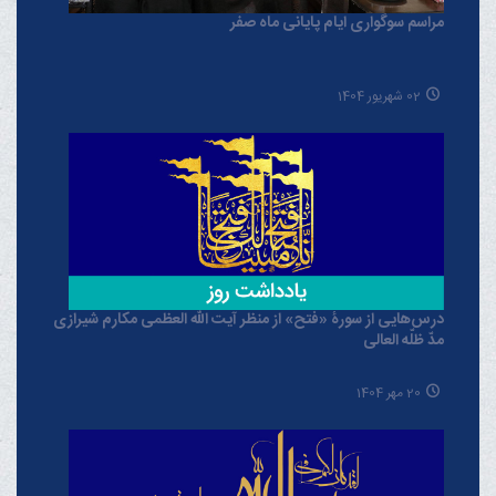
مراسم سوگواری ایام پایانی ماه صفر
02 شهریور 1404
درس‌هایی از سورۀ «فتح» از منظر آیت الله العظمی مکارم شیرازی
مدّ ظلّه العالی
20 مهر 1404