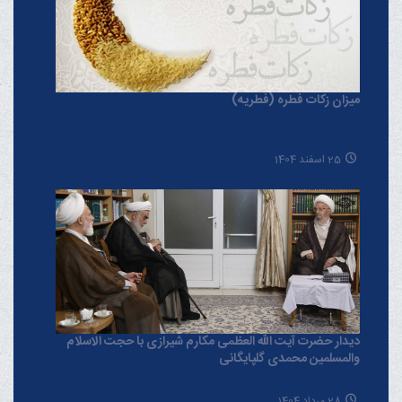
میزان زکات فطره (فطریه)
25 اسفند 1404
دیدار حضرت آیت الله العظمی مکارم شیرازی با حجت الاسلام
والمسلمین محمدی گلپایگانی
28 مرداد 1404