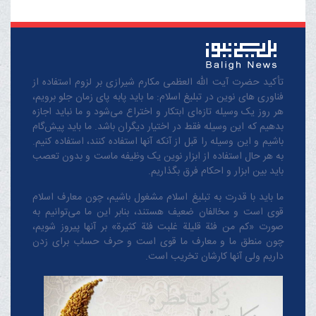
تأکید حضرت آیت الله العظمی مکارم شیرازی بر لزوم استفاده از
فناوری های نوین در تبلیغ اسلام: ما باید پابه پای زمان جلو برویم،
هر روز یک وسیله تازه‌ای ابتکار و اختراع می‌شود و ما نباید اجازه
بدهیم که این وسیله فقط در اختیار دیگران باشد. ما باید پیش‌گام
باشیم و این وسیله را قبل از آنکه آنها استفاده کنند، استفاده کنیم.
به هر حال استفاده از ابزار نوین یک وظیفه ماست و بدون تعصب
باید بین ابزار و احکام فرق بگذاریم.
ما باید با قدرت به تبلیغ اسلام مشغول باشیم، چون معارف اسلام
قوی است و مخالفان ضعیف هستند، بنابر این ما می‌توانیم به
صورت «کم من فئة قلیلة غلبت فئة کثیرة» بر آنها پیروز شویم،
چون منطق‌ ما و معارف ‌ما قوی است و حرف حساب برای زدن
داریم ولی آنها کارشان تخریب است.