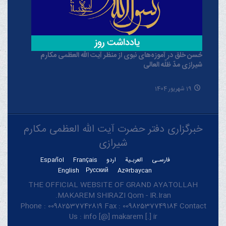
حُسن خلق در آموزه‌های نبوی از منظر آیت الله العظمی مکارم
شیرازی مدّ ظلّه العالی
19 شهریور 1404
خبرگزاری دفتر حضرت آیت الله العظمی مکارم
شیرازی
فارسـی
العربـیة
اردو
Français
Español
English
Русский
Azərbaycan
THE OFFICIAL WEBSITE OF GRAND AYATOLLAH
MAKAREM SHIRAZI Qom - IR.Iran.
Phone : 00982537742819 Fax : 00982537749184 Contact
Us : info [@] makarem [.] ir