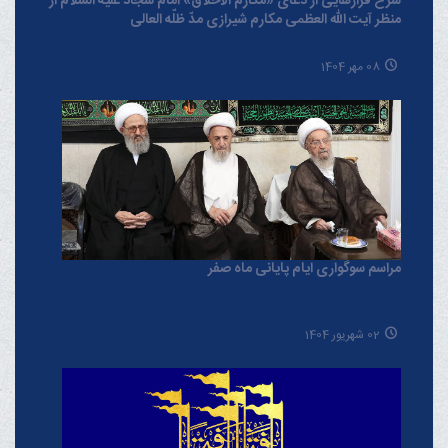
شرح فرازهایی از دعای «مکارم الاخلاق» امام سجّاد علیه السلام از
منظر آیت الله العظمی مکارم شیرازی مدّ ظلّه العالی
08 مهر 1404
مراسم سوگواری ایام پایانی ماه صفر
02 شهریور 1404