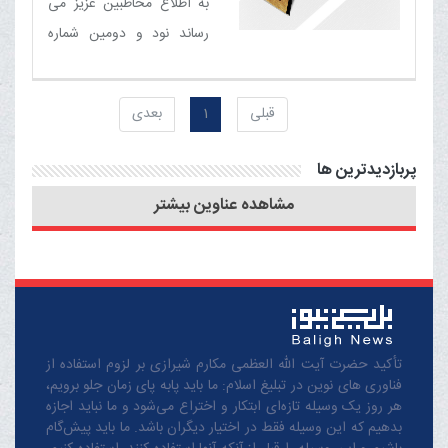
به اطلاع مخاطبین عزیز می
خواهد شد.
رساند نود و دومین شماره
ماهنامه الکترونیکی خبری -
تحلیلی بلیغ (شهریور 1402)
قبلی
1
بعدی
منتشر شد
پربازدیدترین ها
مشاهده عناوین بیشتر
تأکید حضرت آیت الله العظمی مکارم شیرازی بر لزوم استفاده از
فناوری های نوین در تبلیغ اسلام: ما باید پابه پای زمان جلو برویم،
هر روز یک وسیله تازه‌ای ابتکار و اختراع می‌شود و ما نباید اجازه
بدهیم که این وسیله فقط در اختیار دیگران باشد. ما باید پیش‌گام