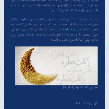
باشیم و این وسیله را قبل از آنکه آنها استفاده کنند، استفاده کنیم.
به هر حال استفاده از ابزار نوین یک وظیفه ماست و بدون تعصب
باید بین ابزار و احکام فرق بگذاریم.
ما باید با قدرت به تبلیغ اسلام مشغول باشیم، چون معارف اسلام
قوی است و مخالفان ضعیف هستند، بنابر این ما می‌توانیم به
صورت «کم من فئة قلیلة غلبت فئة کثیرة» بر آنها پیروز شویم،
چون منطق‌ ما و معارف ‌ما قوی است و حرف حساب برای زدن
داریم ولی آنها کارشان تخریب است.
میزان زکات فطره (فطریه)
25 اسفند 1404