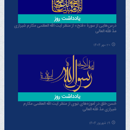
درس‌هایی از سورۀ «فتح» از منظر آیت الله العظمی مکارم شیرازی
مدّ ظلّه العالی
20 مهر 1404
حُسن خلق در آموزه‌های نبوی از منظر آیت الله العظمی مکارم
شیرازی مدّ ظلّه العالی
19 شهریور 1404