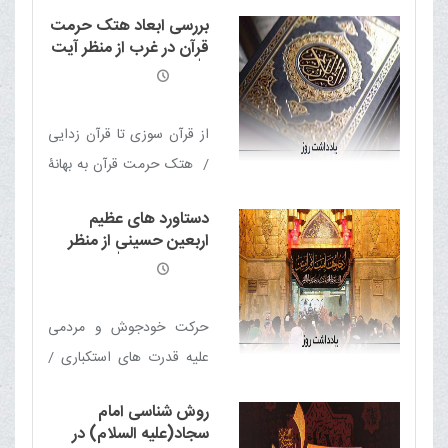
شما هم از طریق شرکت در
بررسی ابعاد هتک حرمت
انتخابات بیداری و هوشیاری
قرآن در غرب از منظر آیت
خودتان را اثبات کنید
الله العظمی مکارم شیرازی
از قرآن سوزی تا قرآن زدایی
/ هتک حرمت قرآن به بهانۀ
آزادی بیان؟! / هتک حرمت
دستاورد های عظیم
قرآن، ادامۀ جنگ های صلیبی
اربعین حسینی از منظر
/ پاسخ قاطع جهان اسلام به
حضرت آیت الله العظمی
مکارم شیرازی
هتاکان قرآن / افزایش
گرایش عمومی به «قرآن» در
حرکت خودجوش و مردمی
دنیا / مسلمانان به پا خیزید /
علیه قدرت های استکباری /
عذرخواهی کافی نیست؛
اربعین؛ مغناطیس پرجاذبه
عاملان اهانت به قرآن
روش شناسی امام
بیداری / اربعین؛ نماد
سجاد(علیه السلام) در
مجازات شوند