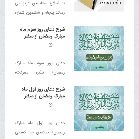
به اطلاع مخاطبین عزیز می
منفی با دشمنان اهل بیت
رساند پنجاه و ششمین شماره
علیهم السلام / گریه؛ پرچم
ماهنامه الکترونیکی خبری -
ظلم ستیزی است / گریه؛
شرح دعای روز سوم ماه
تحلیلی بلیغ (شهریور 99)
مبارک رمضان از منظر
سلاح برنده امام سجاد علیه
منتشر شد
معظم له
السلام برای احیای نهضت
عاشورا / اشک؛ ترجمان عشق
دعای روز سوم ماه مبارک
به امام حسین علیه السلام /
رمضان/ تفکر؛ معرفت؛
تعظیم شعائر حسینی / اشک
بیداری/ دوراندیشی در گرو
همراهی با امام حسین علیه
شرح دعای روز اول ماه
دوری از جهل و شتاب زدگی/
السلام / شرط قبولی گریه بر
مبارک رمضان از منظر
عالم بی عمل/ ماه مبارک
امام حسین علیه السلام
معظم له
رمضان؛ سراسر خیر و برکت/
چیست؟
مفهوم جود و بخشش/
دعای روز اول ماه مبارک
عنایتی از نوع بالاترین درجه
رمضان/ صائمین چه کسانی
جود و بخشش