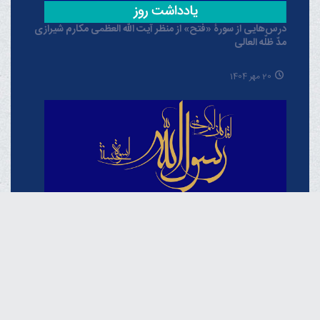
درس‌هایی از سورۀ «فتح» از منظر آیت الله العظمی مکارم شیرازی
مدّ ظلّه العالی
20 مهر 1404
حُسن خلق در آموزه‌های نبوی از منظر آیت الله العظمی مکارم
شیرازی مدّ ظلّه العالی
19 شهریور 1404