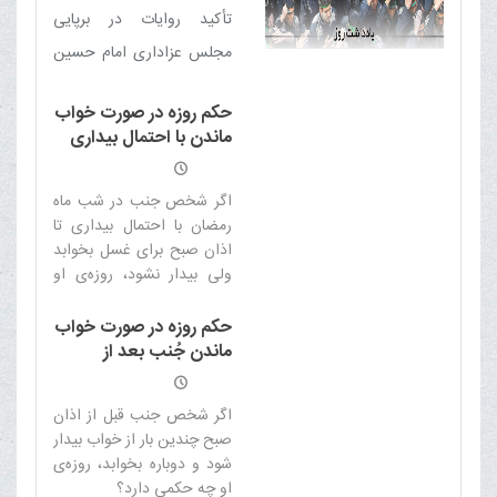
گناهم را ببخش، ای خدای
تأکید روایات در برپایی
عالمیان / گناهان عالم قابل
مجلس عزاداری امام حسین
بخشش است در صورتی که
علیه السلام / حفظ مكتب
فرد توبه کند / صدبار اگر توبه
حکم روزه در صورت خواب
اهل بيت عليهم السلام‏ /
ماندن با احتمال بیداری
شکستی باز آی / گسترۀ
وحدت امت اسلامی / احیاء
برای انجام غسل
مفهوم عفو الهی
اهداف امام حسین علیه
اگر شخص جنب در شب ماه
السلام در ظلم ستیزی / پیوند
رمضان با احتمال بیداری تا
اذان صبح برای غسل بخوابد
عاطفه و بصیرت؛ مقوّم مقوله
ولی بیدار نشود، روزه‌ی او
ی استکبار ستیزی
چه حکمی دارد؟
حکم روزه در صورت خواب
ماندن جُنب بعد از
بیداری اول
اگر شخص جنب قبل از اذان
صبح چندین بار از خواب بیدار
شود و دوباره بخوابد، روزه‌ی
او چه حکمی دارد؟