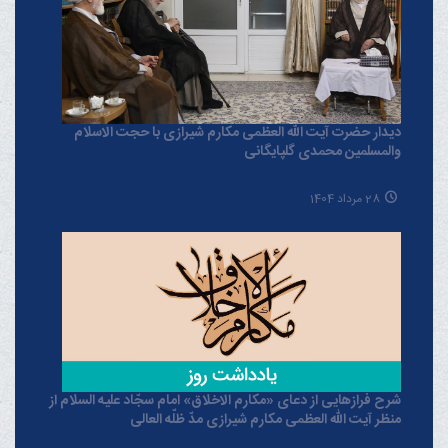
دیدار حضرت آیت الله العظمی مکارم شیرازی با حجت الاسلام
والمسلمین محمدی گلپایگانی
28 مرداد 1404
شرح فرازهایی از دعای «مکارم الاخلاق» امام سجّاد علیه السلام از
منظر آیت الله العظمی مکارم شیرازی مدّ ظلّه العالی