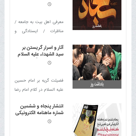
وحدت جهانی / محبت و
احیای نهضت حسینی از
منظر آیت الله العظمی
هویت در آیینه نمایش جهانی
مکارم شیرازی
اربعین / اربعین موجب عزت
معرفی اهل بیت به جامعه /
اسلام و تشیع
مناظرات / ایستادگی و
مقاومت در برابر ظلم / اشاعه
آثار و اسرار گریستن بر
فرهنگ عاشورا در مدینه /
سید الشهداء علیه السلام
اشک‌ های امام سجاد (ع)
از منظر آیت الله العظمی
مکارم شیرازی
واقعه عاشورا را زنده نگه
داشت
فضیلت گریه بر امام حسین
علیه السلام در کلام امام رضا
علیه السلام / فضیلت تباکی
انتشار پنجاه و ششمین
/ عزاداری و گریه؛ تأمین
شماره ماهنامه الکترونیکی
کننده سلامت روح و روان /
خبری - تحلیلی بلیغ
گریه؛ بیداری وجدان ها /
اشک؛ بهترین ابزار در مبارزه