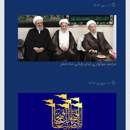
08 مهر 1404
مراسم سوگواری ایام پایانی ماه صفر
02 شهریور 1404