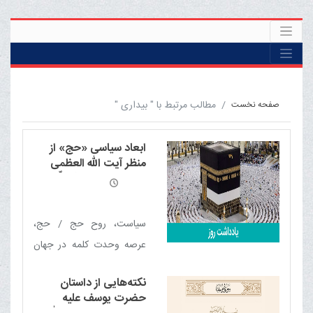
مطالب مرتبط با " بیداری "
صفحه نخست
ابعاد سیاسی «حج» از
منظر آیت الله العظمی
مکارم شیرازی مدّ ظلّه
العالی
سیاست، روح حج / حج،
عرصه وحدت کلمه در جهان
اسلام / حجّ و خودآگاهی
نکته‌هایی از داستان
سیاسی / حجّ و بیداری
حضرت یوسف علیه
اسلامی / حج، نماد