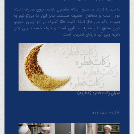
ما باید با قدرت به تبلیغ اسلام مشغول باشیم، چون معارف اسلام
قوی است و مخالفان ضعیف هستند، بنابر این ما می‌توانیم به
صورت «کم من فئة قلیلة غلبت فئة کثیرة» بر آنها پیروز شویم،
چون منطق‌ ما و معارف ‌ما قوی است و حرف حساب برای زدن
داریم ولی آنها کارشان تخریب است.
میزان زکات فطره (فطریه)
25 اسفند 1404