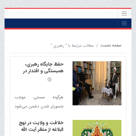
مطالب مرتبط با " رهبری "
صفحه نخست
حفظ جایگاه رهبری،
همبستگی و اقتدار در
برابر دشمن، ضروری است
هرگونه سستی موجب
جسورتر شدن دشمن می‌شود
و هر اندازه اقتدار بیشتری از
خلافت و ولایت در نهج
سوی مسئولان نشان داده
البلاغه از منظر آیت الله
شود، دشمنان ضعیف‌تر