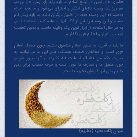
فناوری های نوین در تبلیغ اسلام: ما باید پابه پای زمان جلو برویم،
هر روز یک وسیله تازه‌ای ابتکار و اختراع می‌شود و ما نباید اجازه
بدهیم که این وسیله فقط در اختیار دیگران باشد. ما باید پیش‌گام
باشیم و این وسیله را قبل از آنکه آنها استفاده کنند، استفاده کنیم.
به هر حال استفاده از ابزار نوین یک وظیفه ماست و بدون تعصب
باید بین ابزار و احکام فرق بگذاریم.
ما باید با قدرت به تبلیغ اسلام مشغول باشیم، چون معارف اسلام
قوی است و مخالفان ضعیف هستند، بنابر این ما می‌توانیم به
صورت «کم من فئة قلیلة غلبت فئة کثیرة» بر آنها پیروز شویم،
چون منطق‌ ما و معارف ‌ما قوی است و حرف حساب برای زدن
داریم ولی آنها کارشان تخریب است.
میزان زکات فطره (فطریه)