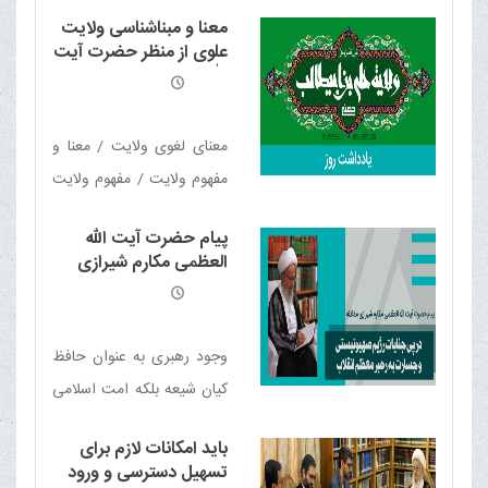
این انتخاب اصلح مسیر پرنور
معنا و مبناشناسی ولایت
انقلاب را با اتحاد و استقامت
علوی از منظر حضرت آیت
تا پیروزی نهایی ادامه دهند.
الله العظمی مکارم شیرازی
معنای لغوی ولایت / معنا و
مفهوم ولايت / مفهوم ولایت
در قرآن / ضرورت و اهمیت
پیام حضرت آیت الله
ولایت در اسلام / گونه
العظمی مکارم شیرازی
شناسی ولايت در قرآن
دامت برکاته در پی
جنایات رژیم صهیونیستی
و جسارت به رهبر معظم
انقلاب
وجود رهبری به عنوان حافظ
کیان شیعه بلکه امت اسلامی
نقطه ای حساس در عقیدۀ
باید امکانات لازم برای
ماست و هیچ مسلمان صالح
تسهیل دسترسی و ورود