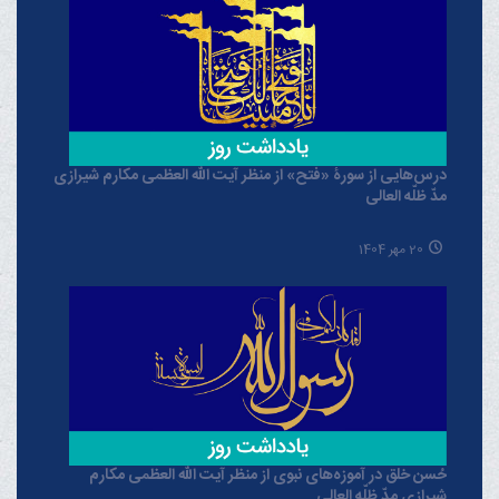
درس‌هایی از سورۀ «فتح» از منظر آیت الله العظمی مکارم شیرازی
مدّ ظلّه العالی
20 مهر 1404
حُسن خلق در آموزه‌های نبوی از منظر آیت الله العظمی مکارم
شیرازی مدّ ظلّه العالی