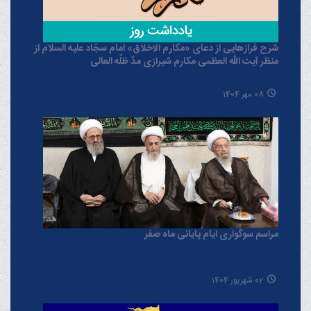
شرح فرازهایی از دعای «مکارم الاخلاق» امام سجّاد علیه السلام از
منظر آیت الله العظمی مکارم شیرازی مدّ ظلّه العالی
08 مهر 1404
مراسم سوگواری ایام پایانی ماه صفر
02 شهریور 1404