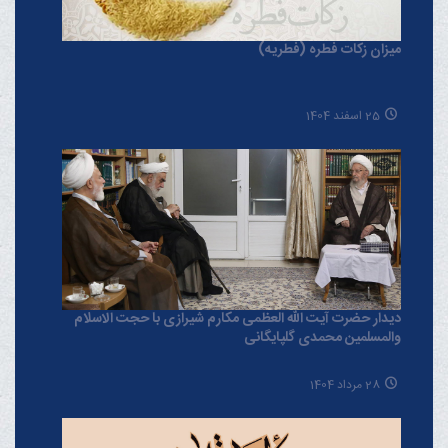
میزان زکات فطره (فطریه)
25 اسفند 1404
دیدار حضرت آیت الله العظمی مکارم شیرازی با حجت الاسلام
والمسلمین محمدی گلپایگانی
28 مرداد 1404