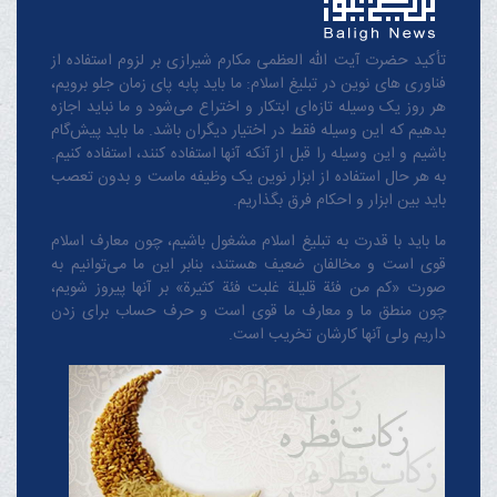
تأکید حضرت آیت الله العظمی مکارم شیرازی بر لزوم استفاده از
فناوری های نوین در تبلیغ اسلام: ما باید پابه پای زمان جلو برویم،
هر روز یک وسیله تازه‌ای ابتکار و اختراع می‌شود و ما نباید اجازه
بدهیم که این وسیله فقط در اختیار دیگران باشد. ما باید پیش‌گام
باشیم و این وسیله را قبل از آنکه آنها استفاده کنند، استفاده کنیم.
به هر حال استفاده از ابزار نوین یک وظیفه ماست و بدون تعصب
باید بین ابزار و احکام فرق بگذاریم.
ما باید با قدرت به تبلیغ اسلام مشغول باشیم، چون معارف اسلام
قوی است و مخالفان ضعیف هستند، بنابر این ما می‌توانیم به
صورت «کم من فئة قلیلة غلبت فئة کثیرة» بر آنها پیروز شویم،
چون منطق‌ ما و معارف ‌ما قوی است و حرف حساب برای زدن
داریم ولی آنها کارشان تخریب است.