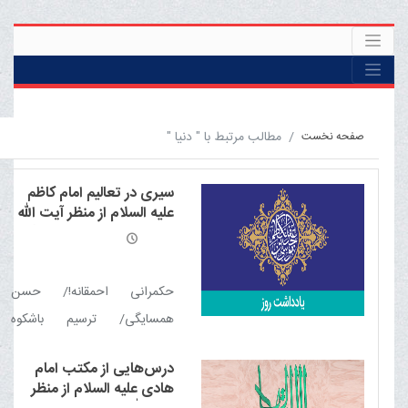
مطالب مرتبط با " دنیا "
صفحه نخست
سیری در تعالیم امام کاظم
علیه السلام از منظر آیت الله
العظمی مکارم شیرازی مدّ
ظلّه العالی
حکمرانی احمقانه!/ حسن
همسایگی/ ترسیم باشکوه
سعادتمندی/ تجارت پرسود/ در
درس‌هایی از مکتب امام
پی عقل کامل/ گناهان‏ کوچک
هادی علیه السلام از منظر
وقتی که انبوه‏ می‏شود!/ معیار برتر