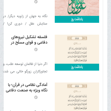
آیت الله العظمی مکارم
شیرازی مدّ ظلّه العالی
نگاه به جهان از زاویه دیگر/ در
ستایش عقل / دوری کن! /
مقدّرات / در برابر مصیبت‌ها /
فلسفه تشکيل نيروهاى
سرچشمه‌ها / پذیرش اشتباه /
دفاعى و قواى مسلّح‏ در
سرنوشت شوم / عظمت و
آيينه آيات قرآن
شرافت زمین کربلا / یاد مرگ
اگر دنیا از ظالمان توسعه طلب، و
تجاوزکاران زورگو خالى مى ‏شد،
هیچ نیروى نظامى براى حفظ
آمادگی نظامی در قرآن؛ با
مرزهاى کشورها مورد نیاز نبود.
نگاه ويژه به صنعت دفاعی
تمام مردم دنیا در کشورهاى خود،
در امن وامان مى ‏زیستند و با
یکدیگر روابط تجارى و فرهنگى