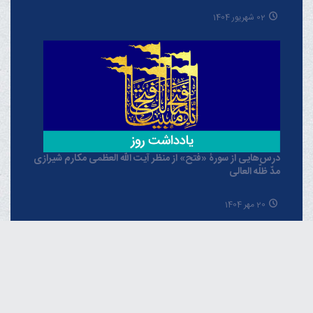
02 شهریور 1404
درس‌هایی از سورۀ «فتح» از منظر آیت الله العظمی مکارم شیرازی
مدّ ظلّه العالی
20 مهر 1404