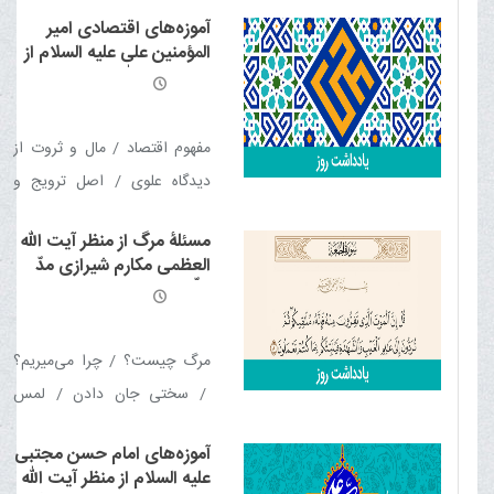
شیطان / پشتیبان بزرگ ما
آموزه‌های اقتصادی امیر
المؤمنین علی علیه السلام از
منظر آیت الله العظمی مکارم
شیرازی مدّ ظلّه العالی
مفهوم اقتصاد / مال و ثروت از
دیدگاه علوی / اصل ترویج و
تشویق به کار / تمرکززدایی از
مسئلۀ مرگ از منظر آیت الله
ثروت و سرمایه / تشویق به
العظمی مکارم شیرازی مدّ
تولید / سرمایه گذاری برای تولید
ظلّه العالی
/ استقلال اقتصادی / تامین
ضروریات زندگی مردم / ایجاد
مرگ چیست؟ / چرا می‌میریم؟
رفاه عمومی
/ سختی جان دادن / لمس
ترسناک مرگ / بی‌خبری / لحظۀ
آموزه‌های امام حسن مجتبی
مرگ! / آخر خط
علیه السلام از منظر آیت الله