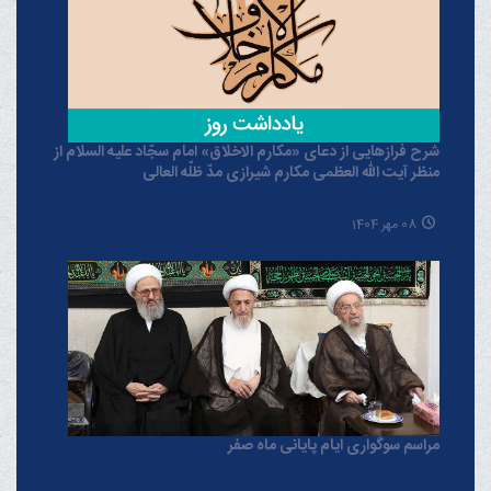
شرح فرازهایی از دعای «مکارم الاخلاق» امام سجّاد علیه السلام از
منظر آیت الله العظمی مکارم شیرازی مدّ ظلّه العالی
08 مهر 1404
مراسم سوگواری ایام پایانی ماه صفر