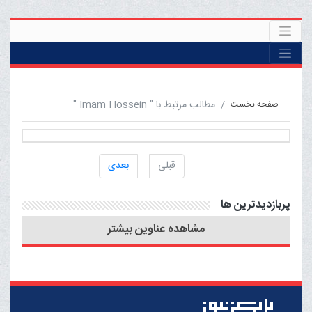
مطالب مرتبط با " Imam Hossein "
صفحه نخست
قبلی
بعدی
پربازدیدترین ها
مشاهده عناوین بیشتر