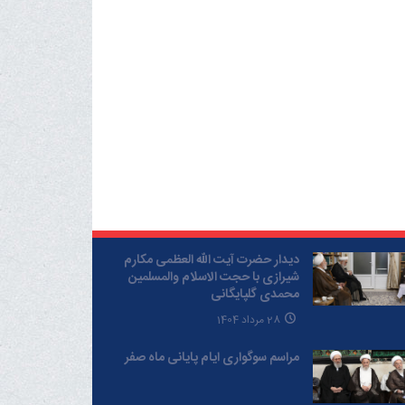
دیدار حضرت آیت الله العظمی مکارم
شیرازی با حجت الاسلام والمسلمین
محمدی گلپایگانی
28 مرداد 1404
مراسم سوگواری ایام پایانی ماه صفر