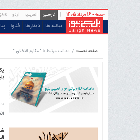
جمعه - 16 مرداد 1405
|
فارسـی
العربـیة
اردو
çais
(current)
بیانیه ها
دیدارها
فتاوا
پیا
مطالب مرتبط با " مکارم الاخلاق "
صفحه نخست
یک
بلی
به 
الکت
شر
الس