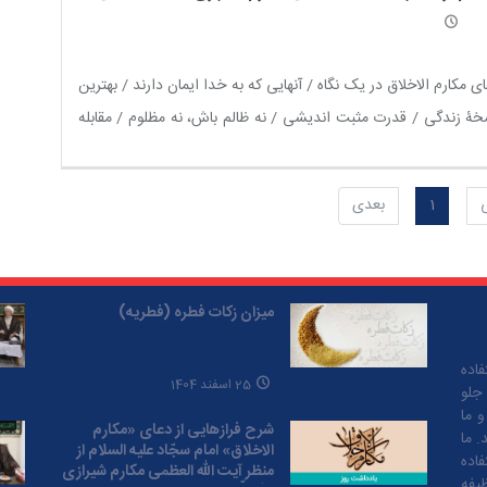
ی مکارم الاخلاق در یک نگاه / آنهایی که به خدا ایمان دارند / بهترین
ۀ زندگی / قدرت مثبت اندیشی / نه ظالم باش، نه مظلوم / مقابله
‌ مثل نکن! / با مردم مهربان باش / نه به فساد مالی و رانت خواری /
 و آبروی از دست رفته
1
بعدی
میزان زکات فطره (فطریه)
اده
25 اسفند 1404
 جلو
و ما
شرح فرازهایی از دعای «مکارم
. ما
الاخلاق» امام سجّاد علیه السلام از
فاده
منظر آیت الله العظمی مکارم شیرازی
ظیفه