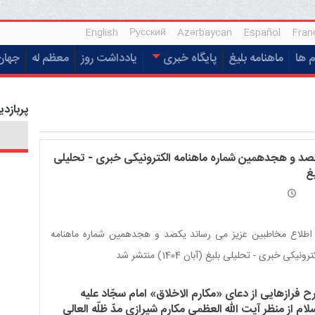
English
Русский
Azərbaycan
Español
Fran
م ها
ماهنامه بلیغ
پایگاه خبری
یادداشت روز
معظم له
جهان
پربازدی
صد و هجدهمین شماره ماهنامه الکترونیکی خبری - تحلیلی
غ
اطلاع مخاطبین عزیز می رساند یکصد و هجدهمین شماره ماهنامه
رونیکی خبری - تحلیلی بلیغ (آبان 1404) منتشر شد
ح فرازهایی از دعای «مکارم الاخلاق» امام سجّاد علیه
لام از منظر آیت الله العظمی مکارم شیرازی مدّ ظلّه العالی