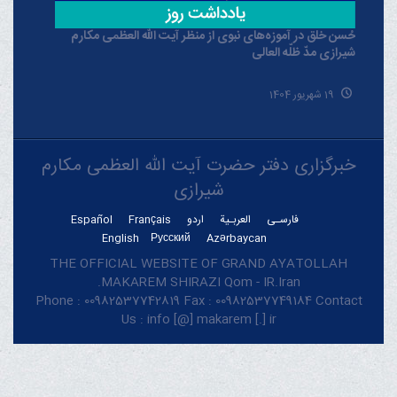
حُسن خلق در آموزه‌های نبوی از منظر آیت الله العظمی مکارم
شیرازی مدّ ظلّه العالی
19 شهریور 1404
خبرگزاری دفتر حضرت آیت الله العظمی مکارم
شیرازی
فارسـی
العربـیة
اردو
Français
Español
English
Русский
Azərbaycan
THE OFFICIAL WEBSITE OF GRAND AYATOLLAH
MAKAREM SHIRAZI Qom - IR.Iran.
Phone : 00982537742819 Fax : 00982537749184 Contact
Us : info [@] makarem [.] ir