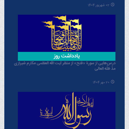
02 شهریور 1404
درس‌هایی از سورۀ «فتح» از منظر آیت الله العظمی مکارم شیرازی
مدّ ظلّه العالی
20 مهر 1404