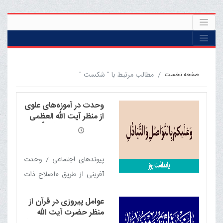
مطالب مرتبط با " شکست "
صفحه نخست
وحدت در آموزه‌های علوی
از منظر آیت الله العظمی
مکارم شیرازی مدّ ظلّه
العالی
پیوندهای اجتماعی / وحدت
آفرینی از طریق «اصلاح ذات
البین» / این همه اختلاف
عوامل پیروزی در قرآن از
چرا؟ / نقش زمامدار در ایجاد
منظر حضرت آیت الله
وحدت / امامت، رمز وحدت