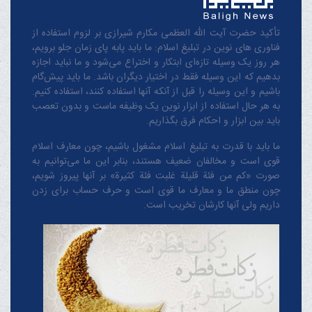
تأکید حضرت آیت الله العظمی مکارم شیرازی بر لزوم استفاده از
فناوری های نوین در تبلیغ اسلام: ما باید پابه پای زمان جلو برویم،
هر روز یک وسیله تازه‌ای ابتکار و اختراع می‌شود و ما نباید اجازه
بدهیم که این وسیله فقط در اختیار دیگران باشد. ما باید پیش‌گام
باشیم و این وسیله را قبل از آنکه آنها استفاده کنند، استفاده کنیم.
به هر حال استفاده از ابزار نوین یک وظیفه ماست و بدون تعصب
باید بین ابزار و احکام فرق بگذاریم.
ما باید با قدرت به تبلیغ اسلام مشغول باشیم، چون معارف اسلام
قوی است و مخالفان ضعیف هستند، بنابر این ما می‌توانیم به
صورت «کم من فئة قلیلة غلبت فئة کثیرة» بر آنها پیروز شویم،
چون منطق‌ ما و معارف ‌ما قوی است و حرف حساب برای زدن
داریم ولی آنها کارشان تخریب است.