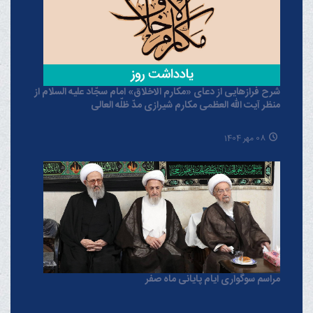
شرح فرازهایی از دعای «مکارم الاخلاق» امام سجّاد علیه السلام از
منظر آیت الله العظمی مکارم شیرازی مدّ ظلّه العالی
08 مهر 1404
مراسم سوگواری ایام پایانی ماه صفر