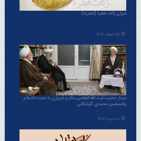
میزان زکات فطره (فطریه)
25 اسفند 1404
دیدار حضرت آیت الله العظمی مکارم شیرازی با حجت الاسلام
والمسلمین محمدی گلپایگانی
28 مرداد 1404