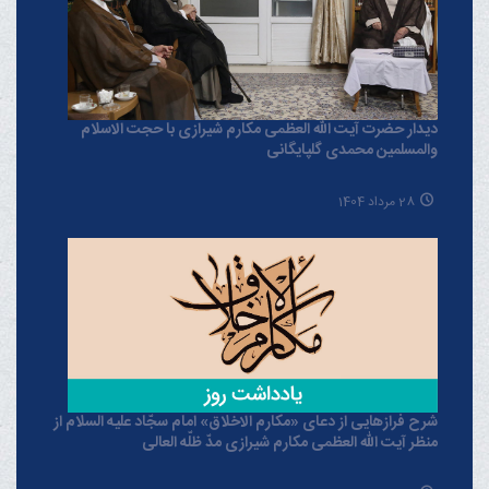
دیدار حضرت آیت الله العظمی مکارم شیرازی با حجت الاسلام
والمسلمین محمدی گلپایگانی
28 مرداد 1404
شرح فرازهایی از دعای «مکارم الاخلاق» امام سجّاد علیه السلام از
منظر آیت الله العظمی مکارم شیرازی مدّ ظلّه العالی