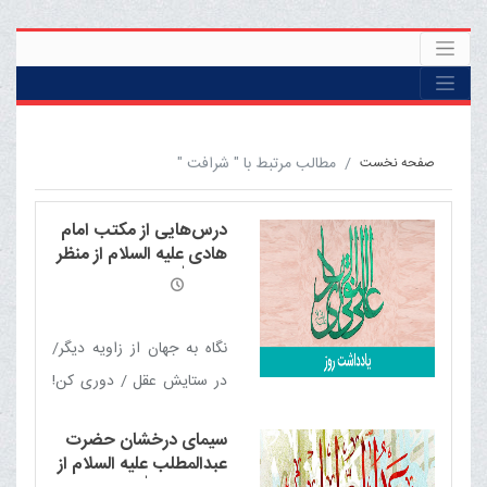
مطالب مرتبط با " شرافت "
صفحه نخست
درس‌هایی از مکتب امام
هادی علیه السلام از منظر
آیت الله العظمی مکارم
شیرازی مدّ ظلّه العالی
نگاه به جهان از زاویه دیگر/
در ستایش عقل / دوری کن!
/ مقدّرات / در برابر
سیمای درخشان حضرت
مصیبت‌ها / سرچشمه‌ها /
عبدالمطلب علیه السلام از
پذیرش اشتباه / سرنوشت