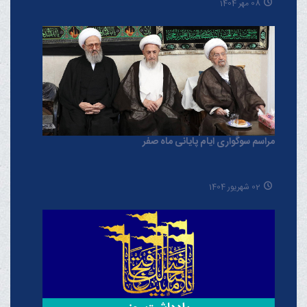
08 مهر 1404
مراسم سوگواری ایام پایانی ماه صفر
02 شهریور 1404