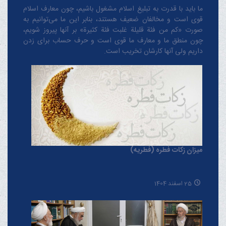
ما باید با قدرت به تبلیغ اسلام مشغول باشیم، چون معارف اسلام
قوی است و مخالفان ضعیف هستند، بنابر این ما می‌توانیم به
صورت «کم من فئة قلیلة غلبت فئة کثیرة» بر آنها پیروز شویم،
چون منطق‌ ما و معارف ‌ما قوی است و حرف حساب برای زدن
داریم ولی آنها کارشان تخریب است.
میزان زکات فطره (فطریه)
25 اسفند 1404