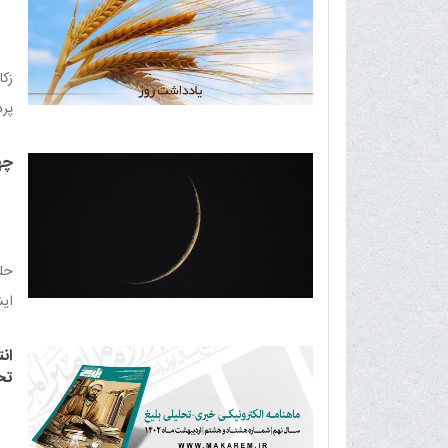
زک
پرد
فقر
چه
حلو
ایشان چها
ان
تح