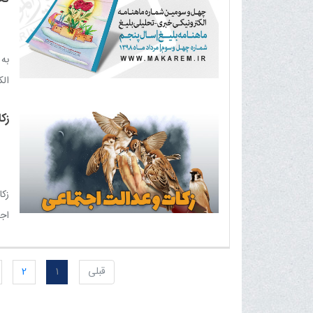
به
الکت
زک
زكا
اجت
كر
قبلی
1
2