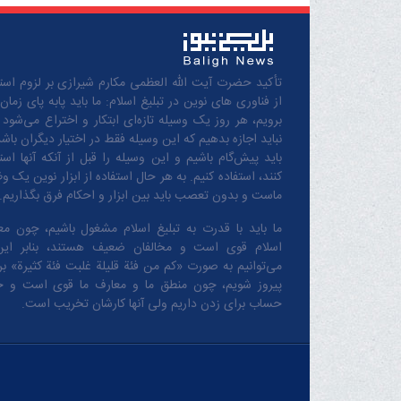
تأکید حضرت آیت الله العظمی مکارم شیرازی بر لزوم استف
از فناوری های نوین در تبلیغ اسلام: ما باید پابه پای زمان
برویم، هر روز یک وسیله تازه‌ای ابتکار و اختراع می‌شود 
نباید اجازه بدهیم که این وسیله فقط در اختیار دیگران باشد
باید پیش‌گام باشیم و این وسیله را قبل از آنکه آنها است
کنند، استفاده کنیم. به هر حال استفاده از ابزار نوین یک و
ماست و بدون تعصب باید بین ابزار و احکام فرق بگذاریم.
ما باید با قدرت به تبلیغ اسلام مشغول باشیم، چون مع
اسلام قوی است و مخالفان ضعیف هستند، بنابر این
می‌توانیم به صورت «کم من فئة قلیلة غلبت فئة کثیرة» بر 
پیروز شویم، چون منطق‌ ما و معارف ‌ما قوی است و 
حساب برای زدن داریم ولی آنها کارشان تخریب است.