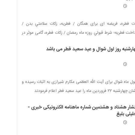
ات فطره، فریضه ای برای همگان / فطريه، زكات سلامتي بدن /
اخت فطریه؛ شرط قبولي روزه ماه رمضان / زکات فطره، گامی موثر در
 زدایی / سلامت روان در پرتو التزام پرداخت زکات فطره است
ارشنبه روز اول شوال و عید سعید فطر می باشد
ل ماه شوال برای آیت الله العظمی مکارم شیرازی به اثبات رسیده و
رشنبه ٢٢ فروردین ماه را عید سعید فطر اعلام فرمودند
تشار هشتاد و هشتمین شماره ماهنامه الکترونیکی خبری -
لیلی بلیغ