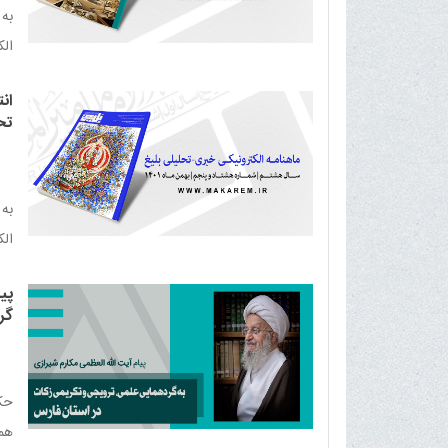
به 
الک
ان
تح
به 
الکت
پی
گر
حکم
هما