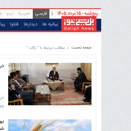
پنج‌شنبه - 15 مرداد 1405
|
فارسـی
العربـیة
اردو
s
(current)
بیانیه ها
دیدارها
فتاوا
پیا
مطالب مرتبط با " زکات "
صفحه نخست
دری
دری
باع
اه
شی