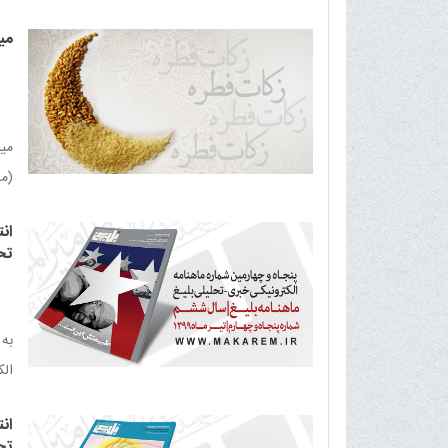
می
میز
(مد
ان
تح
به 
الکت
ان
تح