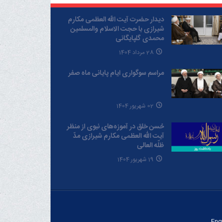
دیدار حضرت آیت الله العظمی مکارم
شیرازی با حجت الاسلام والمسلمین
محمدی گلپایگانی
28 مرداد 1404
مراسم سوگواری ایام پایانی ماه صفر
02 شهریور 1404
حُسن خلق در آموزه‌های نبوی از منظر
آیت الله العظمی مکارم شیرازی مدّ
ظلّه العالی
19 شهریور 1404
Eng