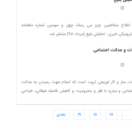
 اطلاع مخاطبین عزیز می رساند چهل و سومین شماره ماهنامه
رونیکی خبری - تحلیلی بلیغ (مرداد 98) منتشر شد
ات و عدالت اجتماعی
ت‏، ساز و كار توزيعى ثروت است كه اسلام جهت رسيدن به عدالت‏
ماعى و مبارزه با فقر و محروميت و كاهش فاصله طبقاتی، طراحى
ده است
...
17
18
19
بعدی