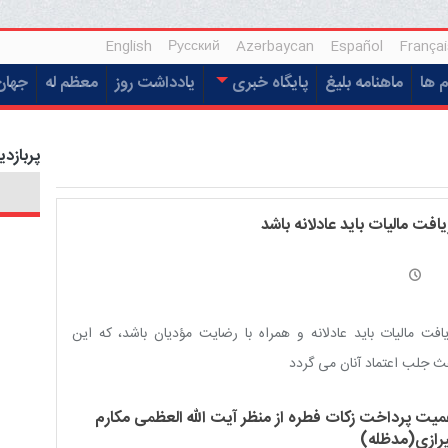
English
Русский
Azərbaycan
Español
Françai
م ها
ماهنامه بلیغ
پایگاه خبری
یادداشت روز
معظم له
جهان
پربازدی
افت مالیات باید عادلانه باشد
افت مالیات باید عادلانه و همراه با رضایت مؤدیان باشد، که این
ث جلب اعتماد آنان می گردد
میت پرداخت زکات فطره از منظر آیت الله العظمی مکارم
رازی(مدظله)