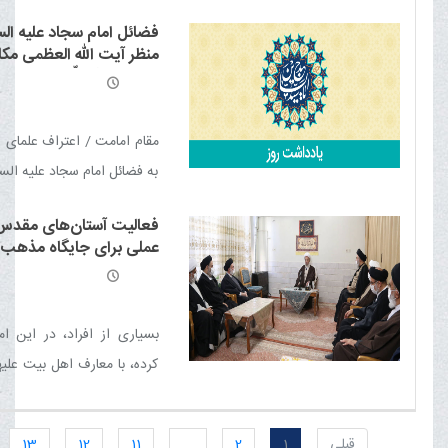
تربیت نسل آینده را بر عهده دا
فضائل امام سجاد علیه ‌الس
منظر آیت الله العظمی مکا
شیرازی مدّ ظلّه العالی
مقام امامت / اعتراف علمای
به فضائل امام سجاد علیه الس
العابدین علیه السلام از زبا
فعالیت آستان‌های مقدس 
/ امام سجاد علیه السلام،
عملی برای جایگاه مذهب
الْخِیرَتَین» / زهد و عبادت 
است
السلام / احیاگر فقه امامیه 
پناه مردم / امام سجاد علیه
بسیاری از افراد، در این ام
هشام و فرزدق / مساعدت ه
کرده، با معارف اهل بیت علیه
سجاد علیه السلام به زمامدار
آشنا شده و مسیر زندگی خود 
می‌کنند و همین نشان‌دهند
قبلی
1
2
...
11
12
13