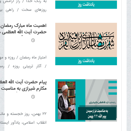
به رنگ خدا / راز آرامش و
روزهای سخت / راهی برا
شخصیت / راه رهایی از اضط
اهمیت ماه مبارک رمضان ا
درونی / نقش نیایش در سل
حضرت آیت الله العظمی م
/ از شیوه های پرورش ایمان
شیرازی مدّ ظلّه العالی
امتیاز ماه رمضان / روزه و م
/ آثار تربیتی روزه / رمض
هدایت خاص خدا / رمضان، ما
پیام حضرت آیت الله الع
صبر در مسیر اطاعت / ضریب 
مکارم شیرازی به مناسبت
ماه رمضان / ماه رمضان، بها
فرارسیدن یوم الله 22 بهمن
هدیه معنوی ماه رمضان
۲۲ بهمن، روز خجسته و ماند
انقلاب اسلامی، یادآور ایست