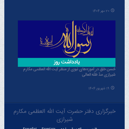
20 مهر 1404
حُسن خلق در آموزه‌های نبوی از منظر آیت الله العظمی مکارم
شیرازی مدّ ظلّه العالی
19 شهریور 1404
خبرگزاری دفتر حضرت آیت الله العظمی مکارم
شیرازی
فارسـی
العربـیة
اردو
Français
Español