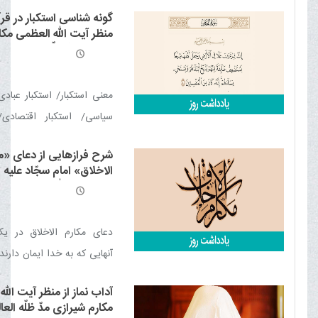
مؤمن و انقلابی ایران در برا
گونه شناسی استکبار در قرآ
استبداد است
منظر آیت الله العظمی مکا
شیرازی مدّ ظلّه العالی
معنی استکبار/ استکبار عبادی
سیاسی/ استکبار اقتصادی/ 
علمی/ استکبار رسانه‌ای
شرح فرازهایی از دعای «م
الاخلاق» امام سجّاد علیه ا
منظر آیت الله العظمی مکا
شیرازی مدّ ظلّه العالی
دعای مکارم الاخلاق در یک
آنهایی که به خدا ایمان دارند
نسخۀ زندگی / قدرت مثبت ا
آداب نماز از منظر آیت الل
نه ظالم باش، نه مظلوم / مقابله
مکارم شیرازی مدّ ظلّه العا