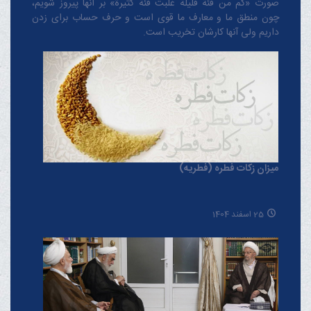
صورت «کم من فئة قلیلة غلبت فئة کثیرة» بر آنها پیروز شویم،
چون منطق‌ ما و معارف ‌ما قوی است و حرف حساب برای زدن
داریم ولی آنها کارشان تخریب است.
میزان زکات فطره (فطریه)
25 اسفند 1404