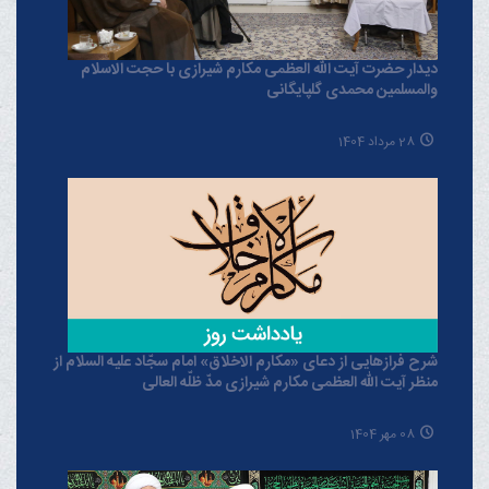
دیدار حضرت آیت الله العظمی مکارم شیرازی با حجت الاسلام
والمسلمین محمدی گلپایگانی
28 مرداد 1404
شرح فرازهایی از دعای «مکارم الاخلاق» امام سجّاد علیه السلام از
منظر آیت الله العظمی مکارم شیرازی مدّ ظلّه العالی
08 مهر 1404