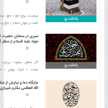
العالی
سیاست، روح حج / حج، عر
کلمه در جهان اسلام / حجّ و 
سیاسی / حجّ و بیداری اسلا
سیری در سخنان حضرت ام
نماد همبستگی امت اسلام
جواد علیه السلام از منظر آ
مایه قدرت و شوکت مسلمی
مکارم شیرازی
عامل بقای اسلام
اگر جاهل سکوت می‌کرد /
عبادت / شرک پنهان / مع
خواستگار خوب / سیر قلبی
جایگاه دعا و نیایش از من
خدا
الله العظمی مکارم شیرازی م
العالی