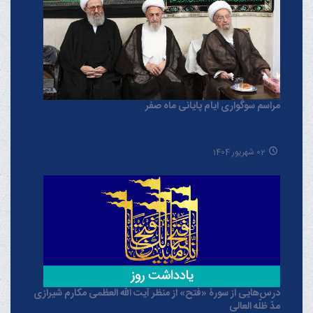
مراسم سوگواری ایام پایانی ماه صفر
02 شهریور 1404
درس‌هایی از سورۀ «فتح» از منظر آیت الله العظمی مکارم شیرازی
مدّ ظلّه العالی