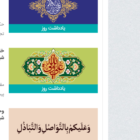
حک
تجا
معی
خلا
شیر
مقا
پی
علی
وح
شیر