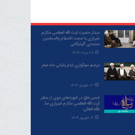
دیدار حضرت آیت الله العظمی مکارم
شیرازی با حجت الاسلام والمسلمین
محمدی گلپایگانی
28 مرداد 1404
مراسم سوگواری ایام پایانی ماه صفر
02 شهریور 1404
حُسن خلق در آموزه‌های نبوی از منظر
آیت الله العظمی مکارم شیرازی مدّ
ظلّه العالی
19 شهریور 1404