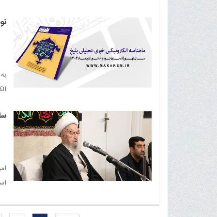
نگا
نو
الب
به
الکت
سا
ام
است
می 