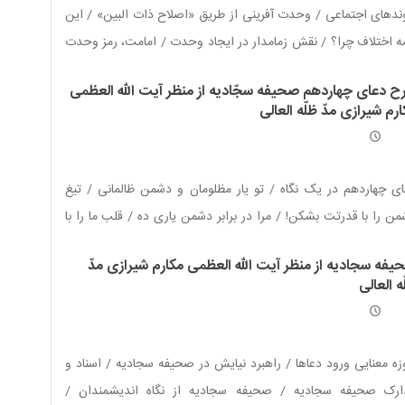
ندهای اجتماعی / وحدت آفرینی از طریق «اصلاح ذات البین» / این
 اختلاف چرا؟ / نقش زمامدار در ایجاد وحدت / امامت، رمز وحدت
وحدت و هماهنگی در حرکت‌های نظامی / وحدت، خط قرمز نظام
ح دعای چهاردهم صحیفه سجّادیه از منظر آیت الله العظمی
امی / علیه تک‌روی / اختلاف، اندوه بزرگ علی علیه السلام / آثار
رم شیرازی مدّ ظلّه العالی
دت، عاقبت پراکندگی
ی چهاردهم در یک نگاه / تو یار مظلومان و دشمن ظالمانی / تیغ
ن را با قدرتت بشکن! / مرا در برابر دشمن یاری ده / قلب ما را با
ست دشمن شاد کن
!
/ چرا انتقام جویی؟! / نه به کسی ظلم کنم و نه
یفه سجادیه از منظر آیت الله العظمی مکارم شیرازی مدّ
من ظلم شود / آنچه مصلحت می‌دانی در برابر آن تسلیم هستم
ه العالی
ه معنایی ورود دعاها / راهبرد نیایش در صحیفه سجادیه / اسناد و
ارک صحیفه سجادیه / صحیفه سجادیه از نگاه اندیشمندان /