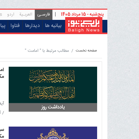
پنج‌شنبه - 15 مرداد 1405
|
فارسـی
العربـیة
اردو
s
(current)
بیانیه ها
دیدارها
فتاوا
پیا
مطالب مرتبط با " امامت "
صفحه نخست
اما
مکا
رحمن
سیر
مکا