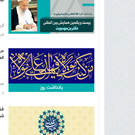
گرچ
ادی
هما
حد
یک 
الع
حدی
/ 
غدی
فضا
شیر