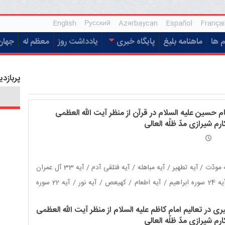
English
Русский
Azərbaycan
Español
Françai
م ها
ماهنامه بلیغ
پایگاه خبری
یادداشت روز
معظم له
جهان
پربازدی
م حسین علیه السلام در قرآن از منظر آیت الله العظمی
رم شیرازی مدّ ظلّه العالی
آیه مودّت / آیه تطهیر / آیه مباهله / آیه فتلقی آدم / آیه 33 آل عمران
/ آیه 24 سوره ابراهیم / آیه اطعام / کهیعص / آیه نور / آیه 22 سوره
 / آیه نفس مطمئنه / آیه ۲۳ سوره احزاب
ی در تعالیم امام کاظم علیه السلام از منظر آیت الله العظمی
رم شیرازی مدّ ظلّه العالی