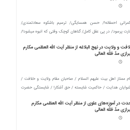
مرانی احمقانه!/ حسن همسایگی/ ترسیم باشکوه سعادتمندی/
رت پرسود/ در پی عقل کامل/ گناهان‏ کوچک وقتی که انبوه‏ می‏شود!/
ار برتر
فت و ولایت در نهج البلاغه از منظر آیت الله العظمی مکارم
ازی مدّ ظلّه العالی
م ممتاز اهل بیت علیهم السلام / صاحبان مقام ولایت و خلافت /
شوایان هدایت / حاکمیت شایسته / حق آشکار! / شایستگی حضرت
 علیه السلام برای خلافت / سرنوشت منحرفان از ولایت
دت در آموزه‌های علوی از منظر آیت الله العظمی مکارم
ازی مدّ ظلّه العالی