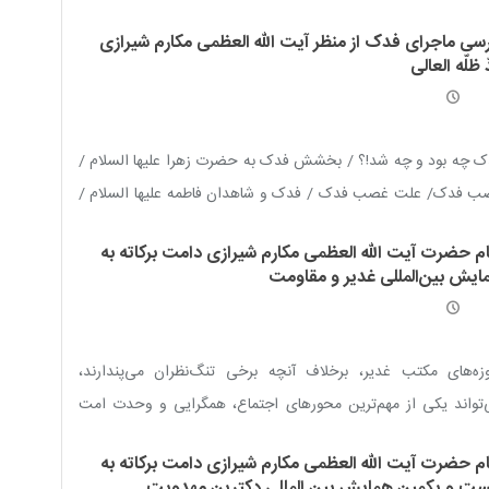
امین عرشی صحیفه / جامعیت دعاهای صحیفه / پیوند معنایی
رسی ماجرای فدک از منظر آیت الله العظمی مکارم شیرازی
های صحیفه / گنجینه ای بی بدیل / مهارت ارتباط با خدا / بهترین
 ظلّه العالی
ع برای سیر و سلوک / گمشدۀ انسان امروز
 چه بود و چه شد!؟ / بخشش فدک به حضرت زهرا علیها السلام /
ب فدک/ علت غصب فدک / فدک و شاهدان فاطمه علیها السلام /
ل روایت و غصب فدک / غضب حضرت زهرا بر شیخین / اتمام
ام حضرت آیت الله العظمی مکارم شیرازی دامت برکاته به
ت با غاصبان / فدک و امامان اهل بیت علیهم السلام / حدود و
ایش بین‌المللی غدیر و مقاومت
هاى فدک! / سرنوشت فدک / فدک، نماد مظلومیّت اهل بیت علیهم
لام
زه‌های مکتب غدیر، برخلاف آنچه برخی تنگ‌نظران می‌پندارند،
تواند یکی از مهم‌ترین محورهای اجتماع، همگرایی و وحدت امت
امی باشد.
ام حضرت آیت الله العظمی مکارم شیرازی دامت برکاته به
ست و یکمین همایش بین المللی دکترین مهدویت