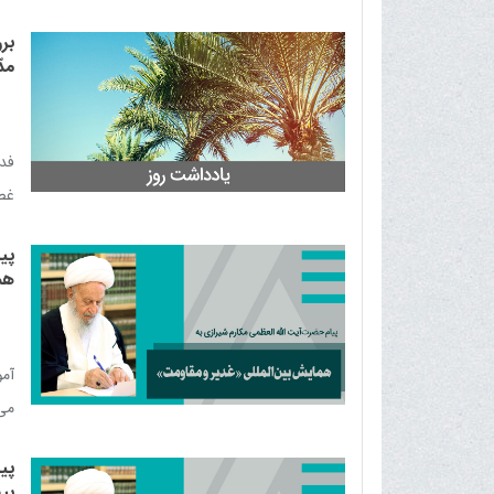
مض
بر
دعا
مدّ
منب
فدک
غص
جع
پی
حج
هم
مرز
الس
آمو
می‌
اسل
پی
بی