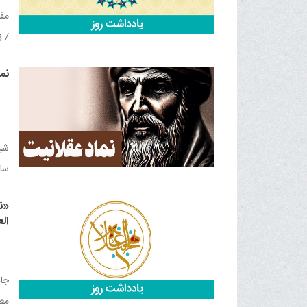
مقا
/ ز
«اب
نم
ملج
های
سال
اس
«نه
الع
جاذ
مطا