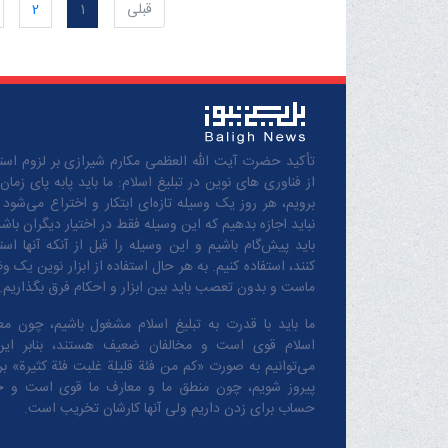
قبلی
1
2
تأکید حضرت آیت الله العظمی مکارم شیرازی بر لزوم استف
از فناوری های نوین در تبلیغ اسلام: ما باید پابه پای زمان
برویم، هر روز یک وسیله تازه‌ای ابتکار و اختراع می‌شود 
نباید اجازه بدهیم که این وسیله فقط در اختیار دیگران باشد
باید پیش‌گام باشیم و این وسیله را قبل از آنکه آنها است
کنند، استفاده کنیم. به هر حال استفاده از ابزار نوین یک و
ماست و بدون تعصب باید بین ابزار و احکام فرق بگذاریم.
ما باید با قدرت به تبلیغ اسلام مشغول باشیم، چون مع
اسلام قوی است و مخالفان ضعیف هستند، بنابر این
می‌توانیم به صورت «کم من فئة قلیلة غلبت فئة کثیرة» بر 
پیروز شویم، چون منطق‌ ما و معارف ‌ما قوی است و 
حساب برای زدن داریم ولی آنها کارشان تخریب است.