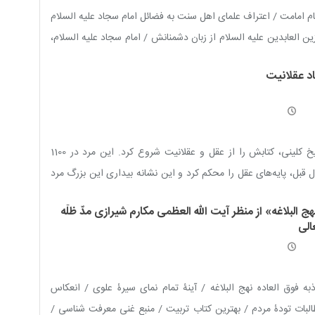
م امامت / اعتراف علمای اهل سنت به فضائل امام سجاد علیه السلام
ین العابدین علیه السلام از زبان دشمنانش / امام سجاد علیه السلام،
ْنُ‏ الْخِیرَتَین» / زهد و عبادت امام علیه السلام / احیاگر فقه امامیه /
اد عقلانیت
ا و پناه مردم / امام سجاد علیه السلام، هشام و فرزدق / مساعدت
 امام سجاد علیه السلام به زمامداران اموی
شیخ کلینی، کتابش را از عقل و عقلانیت شروع کرد. این مرد در 1100
 قبل، پایه‌های عقل را محکم کرد و این نشانه بیداری این بزرگ مرد
ت
ج البلاغه» از منظر آیت الله العظمی مکارم شیرازی مدّ ظلّه
الی
به فوق العاده نهج البلاغه / آینۀ تمام نمای سیرۀ علوی / انعکاس
لبات تودۀ مردم / بهترین کتاب تربیت / منبع غنی معرفت شناسی /