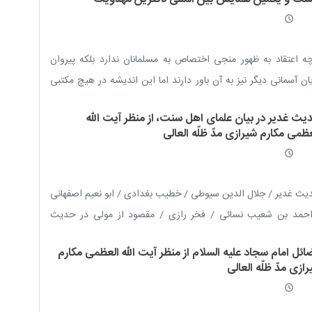
ه اعتقاد به ظهور منجی اختصاص به مسلمانان ندارد بلکه پیروان
ان آسمانی دیگر نیز به آن باور دارند اما این اندیشه در هیچ مکتبی
نند مکتب اهل بیت علیهم السلام مورد توجه قرار نگرفته و چونان
یث غدیر در بیان علمای اهل سنت، از منظر آیت الله
اندیشه بنیادین معرفی نگردیده است.
ظمی مکارم شیرازی مدّ ظلّه العالی
ث غدیر / جلال الدین سیوطی / خطیب بغدادی / ابو نعیم اصفهانی
احمد بن شعیب نسائی / فخر رازی / مقصود از مولی در حدیث
ر...!
ئل امام سجاد علیه ‌السلام از منظر آیت الله العظمی مکارم
ازی مدّ ظلّه العالی