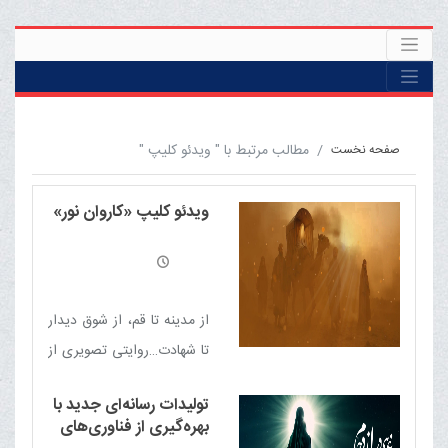
مطالب مرتبط با " ویدئو کلیپ "
صفحه نخست
ویدئو کلیپ «کاروان نور»
از مدینه تا قم، از شوق دیدار
تا شهادت…
روایتی تصویری از
هجرت و غربت بانوی کرامت،
تولیدات رسانه‌ای جدید با
حضرت فاطمه معصومه
بهره‌گیری از فناوری‌های
سلام الله علیها