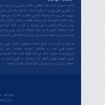
تأکید حضرت آیت الله العظمی مکارم شیرازی بر لزوم استف
از فناوری های نوین در تبلیغ اسلام: ما باید پابه پای زمان
برویم، هر روز یک وسیله تازه‌ای ابتکار و اختراع می‌شود 
نباید اجازه بدهیم که این وسیله فقط در اختیار دیگران باشد
باید پیش‌گام باشیم و این وسیله را قبل از آنکه آنها است
کنند، استفاده کنیم. به هر حال استفاده از ابزار نوین یک و
ماست و بدون تعصب باید بین ابزار و احکام فرق بگذاریم.
ما باید با قدرت به تبلیغ اسلام مشغول باشیم، چون مع
اسلام قوی است و مخالفان ضعیف هستند، بنابر این
می‌توانیم به صورت «کم من فئة قلیلة غلبت فئة کثیرة» بر 
پیروز شویم، چون منطق‌ ما و معارف ‌ما قوی است و 
حساب برای زدن داریم ولی آنها کارشان تخریب است.
IR.Iran.
m [.] ir