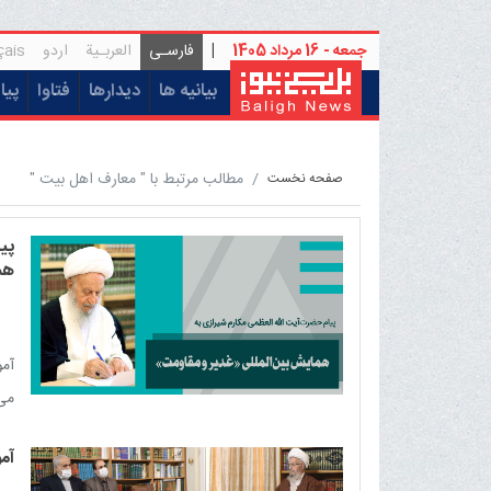
جمعه - 16 مرداد 1405
|
فارسـی
العربـیة
اردو
çais
(current)
بیانیه ها
دیدارها
فتاوا
پیا
مطالب مرتبط با " معارف اهل بیت "
صفحه نخست
پی
هم
آمو
می‌
اسل
آم