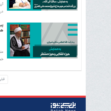
آن 
در 
علی
پی
هم
متو
خصو
قبلی