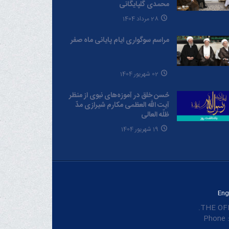
محمدی گلپایگانی
28 مرداد 1404
مراسم سوگواری ایام پایانی ماه صفر
02 شهریور 1404
حُسن خلق در آموزه‌های نبوی از منظر
آیت الله العظمی مکارم شیرازی مدّ
ظلّه العالی
19 شهریور 1404
Eng
THE OFF
Phone :