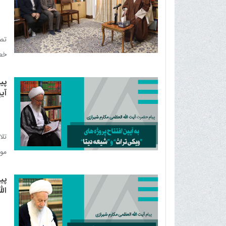
تصم
خطی
پی
آی
تلا
مو
اسل
پی
ال