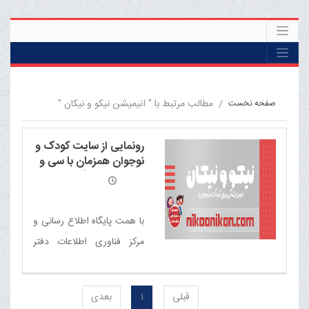
مطالب مرتبط با " انیمیشن نیکو و نیکان "
صفحه نخست
رونمایی از سایت کودک و
نوجوان همزمان با سی و
سومین نمایشگاه کتاب
تهران
با همت پایگاه اطلاع رسانی و
مرکز فناوری اطلاعات دفتر
حضرت آیت الله مکارم
شیرازی در آستانه سی و
قبلی
1
بعدی
سومین نمایشگاه کتاب تهران،