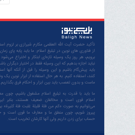
تأکید حضرت آیت الله العظمی مکارم شیرازی بر لزوم استف
از فناوری های نوین در تبلیغ اسلام: ما باید پابه پای زمان
برویم، هر روز یک وسیله تازه‌ای ابتکار و اختراع می‌شود 
نباید اجازه بدهیم که این وسیله فقط در اختیار دیگران باشد
باید پیش‌گام باشیم و این وسیله را قبل از آنکه آنها است
کنند، استفاده کنیم. به هر حال استفاده از ابزار نوین یک و
ماست و بدون تعصب باید بین ابزار و احکام فرق بگذاریم.
ما باید با قدرت به تبلیغ اسلام مشغول باشیم، چون مع
اسلام قوی است و مخالفان ضعیف هستند، بنابر این
می‌توانیم به صورت «کم من فئة قلیلة غلبت فئة کثیرة» بر 
پیروز شویم، چون منطق‌ ما و معارف ‌ما قوی است و 
حساب برای زدن داریم ولی آنها کارشان تخریب است.