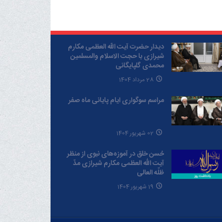
دیدار حضرت آیت الله العظمی مکارم
شیرازی با حجت الاسلام والمسلمین
محمدی گلپایگانی
28 مرداد 1404
مراسم سوگواری ایام پایانی ماه صفر
02 شهریور 1404
حُسن خلق در آموزه‌های نبوی از منظر
آیت الله العظمی مکارم شیرازی مدّ
ظلّه العالی
19 شهریور 1404