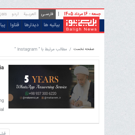
جمعه - 16 مرداد 1405
|
فارسـی
العربـیة
اردو
çais
(current)
بیانیه ها
دیدارها
فتاوا
پیا
مطالب مرتبط با " Instagram "
صفحه نخست
ia
ng
al
e.
قبلی