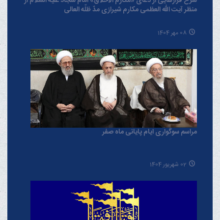
شرح فرازهایی از دعای «مکارم الاخلاق» امام سجّاد علیه السلام از
منظر آیت الله العظمی مکارم شیرازی مدّ ظلّه العالی
08 مهر 1404
مراسم سوگواری ایام پایانی ماه صفر
02 شهریور 1404