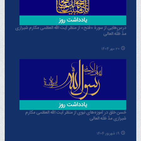
درس‌هایی از سورۀ «فتح» از منظر آیت الله العظمی مکارم شیرازی
مدّ ظلّه العالی
20 مهر 1404
حُسن خلق در آموزه‌های نبوی از منظر آیت الله العظمی مکارم
شیرازی مدّ ظلّه العالی
19 شهریور 1404