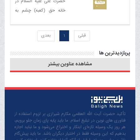
حضرت علی علیه السلام در
طلاب توسط حضرت
خانه حق (كعبه‏) چشم به
آیت الله العظمی مکارم
جهان گشود تا از ابتدا بيننده
شیرازی دام ظله در
حق باشد
دفتر ایشان برگزار شد.‌
قبلی
1
بعدی
پربازدیدترین ها
مشاهده عناوین بیشتر
تأکید حضرت آیت الله العظمی مکارم شیرازی بر لزوم استفاده از
فناوری های نوین در تبلیغ اسلام: ما باید پابه پای زمان جلو برویم،
هر روز یک وسیله تازه‌ای ابتکار و اختراع می‌شود و ما نباید اجازه
بدهیم که این وسیله فقط در اختیار دیگران باشد. ما باید پیش‌گام