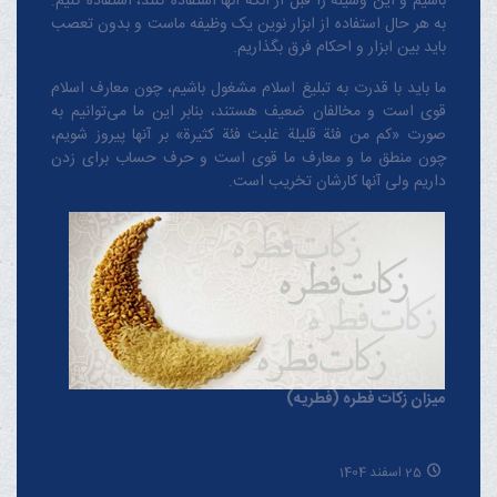
باشیم و این وسیله را قبل از آنکه آنها استفاده کنند، استفاده کنیم.
به هر حال استفاده از ابزار نوین یک وظیفه ماست و بدون تعصب
باید بین ابزار و احکام فرق بگذاریم.
ما باید با قدرت به تبلیغ اسلام مشغول باشیم، چون معارف اسلام
قوی است و مخالفان ضعیف هستند، بنابر این ما می‌توانیم به
صورت «کم من فئة قلیلة غلبت فئة کثیرة» بر آنها پیروز شویم،
چون منطق‌ ما و معارف ‌ما قوی است و حرف حساب برای زدن
داریم ولی آنها کارشان تخریب است.
میزان زکات فطره (فطریه)
25 اسفند 1404