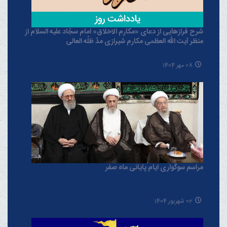
شرح فرازهایی از دعای «مکارم الاخلاق» امام سجّاد علیه السلام از
منظر آیت الله العظمی مکارم شیرازی مدّ ظلّه العالی
08 مهر 1404
مراسم سوگواری ایام پایانی ماه صفر
02 شهریور 1404