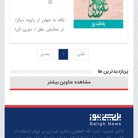
آیت الله العظمی مکارم
شیرازی مدّ ظلّه العالی
نگاه به جهان از زاویه دیگر/
در ستایش عقل / دوری کن!
/ مقدّرات / در برابر
مصیبت‌ها / سرچشمه‌ها /
قبلی
1
بعدی
پذیرش اشتباه / سرنوشت
شوم / عظمت و شرافت زمین
پربازدیدترین ها
کربلا / یاد مرگ
مشاهده عناوین بیشتر
تأکید حضرت آیت الله العظمی مکارم شیرازی بر لزوم استفاده از