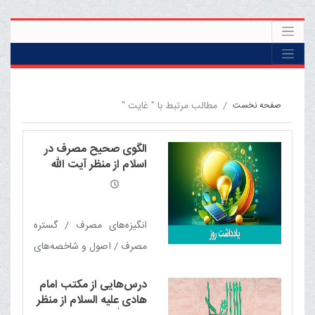
مطالب مرتبط با " غایت "
صفحه نخست
الگوی صحیح مصرف در
اسلام از منظر آیت الله
العظمی مکارم شیرازی مدّ
ظلّه العالی
انگیزه‌های مصرف / گستره
مصرف / اصول و شاخصه‌های
مصرف صحیح / مصارف
درس‌هایی از مکتب امام
ممنوع
هادی علیه السلام از منظر