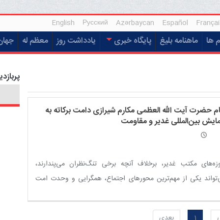
English
Русский
Azərbaycan
Español
Françai
م ها
ماهنامه بلیغ
پایگاه خبری
یادداشت روز
معظم له
جهان
پربازدی
ام حضرت آیت الله العظمی مکارم شیرازی دامت برکاته به
ایش بین‌المللی غدیر و مقاومت
زه‌های مکتب غدیر، برخلاف آنچه برخی تنگ‌نظران می‌پندارند،
تواند یکی از مهم‌ترین محورهای اجتماع، همگرایی و وحدت امت
امی باشد.
1
بعدی