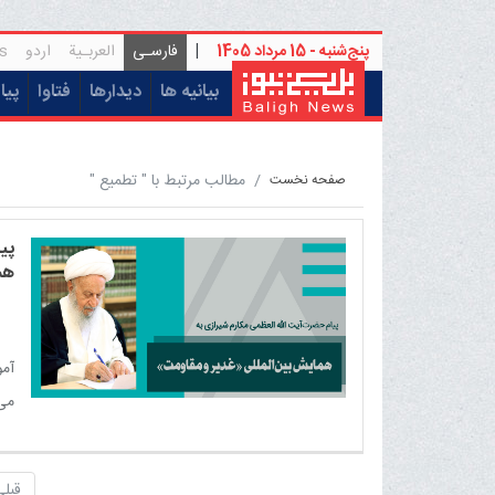
پنج‌شنبه - 15 مرداد 1405
|
فارسـی
العربـیة
اردو
s
(current)
بیانیه ها
دیدارها
فتاوا
پیا
مطالب مرتبط با " تطمیع "
صفحه نخست
پی
هم
آمو
می‌
اسل
قبلی