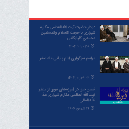
دیدار حضرت آیت الله العظمی مکارم
شیرازی با حجت الاسلام والمسلمین
محمدی گلپایگانی
28 مرداد 1404
مراسم سوگواری ایام پایانی ماه صفر
02 شهریور 1404
حُسن خلق در آموزه‌های نبوی از منظر
آیت الله العظمی مکارم شیرازی مدّ
ظلّه العالی
19 شهریور 1404