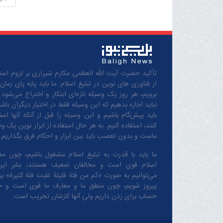
تأکید حضرت آیت الله العظمی مکارم شیرازی بر لزوم استف
از فناوری های نوین در تبلیغ اسلام: ما باید پابه پای زمان
برویم، هر روز یک وسیله تازه‌ای ابتکار و اختراع می‌شود 
نباید اجازه بدهیم که این وسیله فقط در اختیار دیگران باشد
باید پیش‌گام باشیم و این وسیله را قبل از آنکه آنها است
کنند، استفاده کنیم. به هر حال استفاده از ابزار نوین یک و
ماست و بدون تعصب باید بین ابزار و احکام فرق بگذاریم.
ما باید با قدرت به تبلیغ اسلام مشغول باشیم، چون مع
اسلام قوی است و مخالفان ضعیف هستند، بنابر این
می‌توانیم به صورت «کم من فئة قلیلة غلبت فئة کثیرة» بر 
پیروز شویم، چون منطق‌ ما و معارف ‌ما قوی است و 
حساب برای زدن داریم ولی آنها کارشان تخریب است.