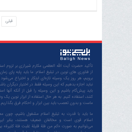
قبلی
تأکید حضرت آیت الله العظمی مکارم شیرازی بر لزوم استف
از فناوری های نوین در تبلیغ اسلام: ما باید پابه پای زمان
برویم، هر روز یک وسیله تازه‌ای ابتکار و اختراع می‌شود 
نباید اجازه بدهیم که این وسیله فقط در اختیار دیگران باشد
باید پیش‌گام باشیم و این وسیله را قبل از آنکه آنها است
کنند، استفاده کنیم. به هر حال استفاده از ابزار نوین یک و
ماست و بدون تعصب باید بین ابزار و احکام فرق بگذاریم.
ما باید با قدرت به تبلیغ اسلام مشغول باشیم، چون مع
اسلام قوی است و مخالفان ضعیف هستند، بنابر این
می‌توانیم به صورت «کم من فئة قلیلة غلبت فئة کثیرة» بر 