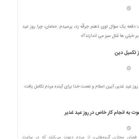
لام) در واقعۀ غدیر در منابع اهل سنت / تأمّلی قرآنی در ولایت
ت علی (علیه السلام) در واقعۀ غدیر / اکمال دین در سایۀ ولایت
 (علیه السلام) در واقعۀ غدیر خم / چیستی «الیوم» در آیۀ اکمال
دفعه یک سؤال توی ذهنم جرقّه زد، پرسیدم: «مامان، چرا روز عید
 در تحقق ولایت
ر خیلی ها شال سبز می اندازند؟»
ز تکمیل دین
روز عید غدیر، آیین اسلام و نعمت خدا براى آينده مردم تکامل یافت
وت به انجام کار خاص در روز عید غدیر
 فضای مجازی گروه‌هایی، از مردم دعوت می‌کنند که در ساعت