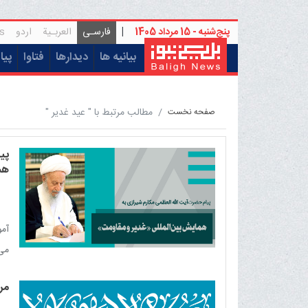
پنج‌شنبه - 15 مرداد 1405
|
فارسـی
العربـیة
اردو
s
(current)
بیانیه ها
دیدارها
فتاوا
پیا
مطالب مرتبط با " عید غدیر "
صفحه نخست
پی
هم
آمو
می‌
اسل
مر