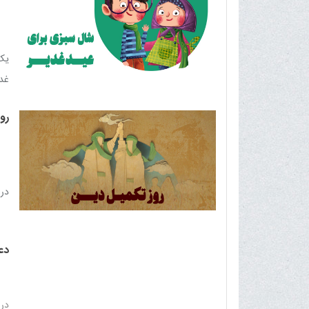
الس
حضر
علی
یک 
دین
غدی
رو
در 
دع
در