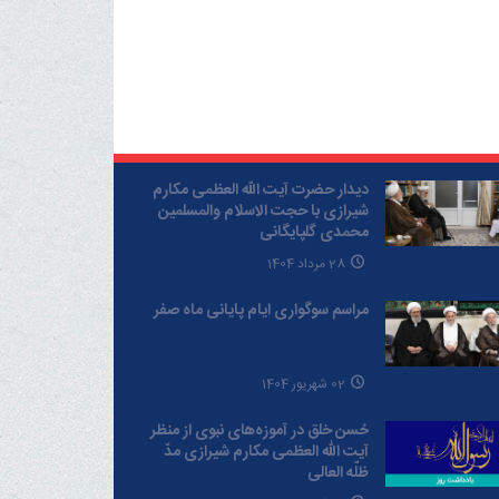
دیدار حضرت آیت الله العظمی مکارم
شیرازی با حجت الاسلام والمسلمین
محمدی گلپایگانی
28 مرداد 1404
مراسم سوگواری ایام پایانی ماه صفر
02 شهریور 1404
حُسن خلق در آموزه‌های نبوی از منظر
آیت الله العظمی مکارم شیرازی مدّ
ظلّه العالی