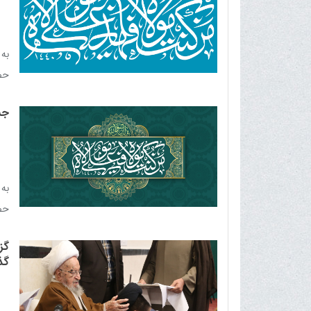
به
حضر
جش
به
حضر
گز
گذ