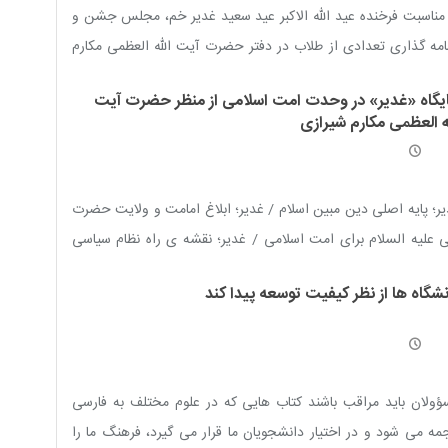
مناسبت فرخنده عید الله الاکبر عید سعید غدیر خم، مجلس جشن و
مه گذاری تعدادی از طلاب در دفتر حضرت آیت الله العظمی مکارم
ازی دام ظله برگزار گردید
یگاه «غدیر» در وحدت امت اسلامی از منظر حضرت آیت
له العظمی مکارم شیرازی
ر؛ پایه اصلی دین مبین اسلام / غدیر؛ ابلاغ امامت و ولایت حضرت
 علیه السلام برای امت اسلامی / غدیر؛ نقشه ی راه نظام سیاسی
ام / غدیر؛ اکمال دین نبوی؛ تجلی وحدت شیعه و سنی / ولایت،
نشگاه ها از نظر کیفیت توسعه پیدا کند
ر اتحاد امت اسلامی / غدیر؛ نماد وحدت و اخوت اسلامی
ولان باید مراقب باشند کتاب هایی که در علوم مختلف به فارسی
مه می شود و در اختیار دانشجویان ما قرار می گیرد، فرهنگ ما را