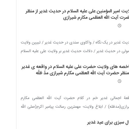
 تأثیر قرار ندهد
ایت امیر المؤمنین علی علیه السلام در حدیث غدیر از منظر
رت آیت الله العظمی مکارم شیرازی
ث غدير در یک نگاه / واکاوی سندی در حدیث غدیر / تبیین ولايت
ولی در حديث غدير / دلالت حدیث غدیر بر ولایت علی علیه السلام
منابع اهل سنت
خصه های ولایت حضرت علی علیه السلام در واقعه ی غدیر
 منظر حضرت آیت الله العظمی مکارم شیرازی مدّ ظلّه
قعۀ اجمالی غدیر خم در کلام حضرت آیت الله العظمی مکارم
ازی(مدظله) / ابلاغ ولایت؛ مهمترین رسالت پیامبر اکرم(صلی الله
ه و آله) در واقعۀ غدیر / ضرورت ابلاغ ولایت در اسلام / تحقق
ل سبزی برای عید غدیر
ایی ولایت؛ منوط به مشارکت مردم / اذعان به ولایت علی(علیه