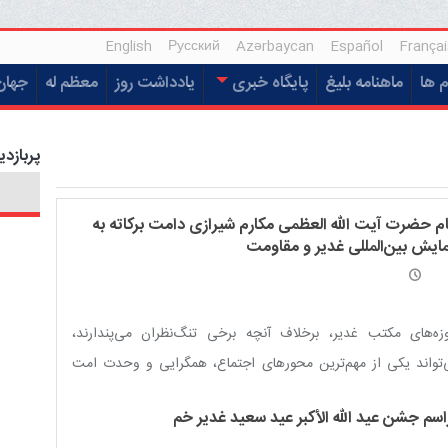
English
Русский
Azərbaycan
Español
Françai
م ها
ماهنامه بلیغ
پایگاه خبری
یادداشت روز
معظم له
جهان
پربازدی
ام حضرت آیت الله العظمی مکارم شیرازی دامت برکاته به
ایش بین‌المللی غدیر و مقاومت
زه‌های مکتب غدیر، برخلاف آنچه برخی تنگ‌نظران می‌پندارند،
تواند یکی از مهم‌ترین محورهای اجتماع، همگرایی و وحدت امت
امی باشد.
اسم جشن عید الله الأکبر عید سعید غدیر خم