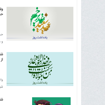
تحت
ول
حض
حدي
و م
در 
شا
از
وا
شیر
علی
شا
اجر