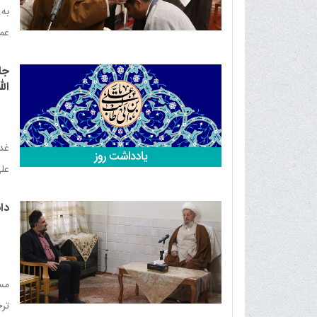
به 
عما
شیر
جا
ال
غدی
علی
اسل
دا
محو
مسؤ
ترج