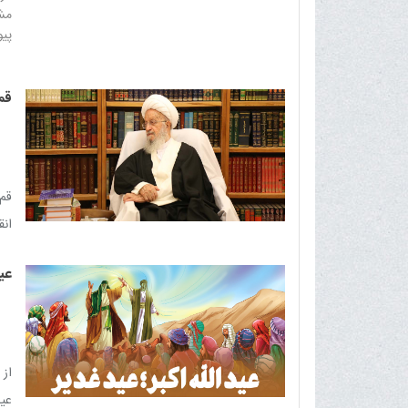
مشخ
پیو
قم
قم 
انق
از 
عید
از 
عيد