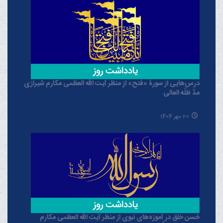
درس‌هایی از سورۀ «فتح» از منظر آیت الله العظمی مکارم شیرازی
مدّ ظلّه العالی
20 مهر 1404
حُسن خلق در آموزه‌های نبوی از منظر آیت الله العظمی مکارم