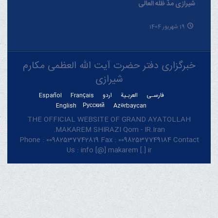
شیرازی مدّ ظلّه العالی
19 شهریور 1404
خبرگزاری دفتر حضرت آیت الله العظمی مکارم
شیرازی
فارسـی
العربـیة
اردو
Français
Español
English
Русский
Azərbaycan
THE OFFICIAL WEBSITE OF GRAND AYATOLLAH
MAKAREM SHIRAZI Qom - IR.Iran.
Phone : 00982537742819 Fax : 00982537749184 Contact
Us : info [@] makarem [.] ir