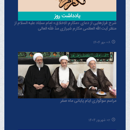
شرح فرازهایی از دعای «مکارم الاخلاق» امام سجّاد علیه السلام از
منظر آیت الله العظمی مکارم شیرازی مدّ ظلّه العالی
08 مهر 1404
مراسم سوگواری ایام پایانی ماه صفر
02 شهریور 1404