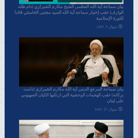
بیان سماحة آیة الله العظمی الشیخ مکارم الشیرازي (دام ظله
الوارف) عقب إختیار سماحة آیة الله السید مجتبی الخامنئي قائدا
للثورة الإسلامیة
شوال 9, 1447
بیان سماحة المرجع الدیني آية الله مکارم الشیرازی (دامت
برکاته) عقب الهجمات الوحشية التي ارتکبها الکيان الصهیوني
علی لبنان
شوال 27, 1447