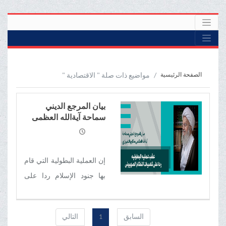
الصفحة الرئيسية
مواضيع ذات صلة " الاقتصادية "
بیان المرجع الدیني
سماحة آیةالله العظمی
مکارم الشیرازي عقب
عملية البطولیة ردا على
تعديات النظام الصهيوني
إن العملية البطولیة التي قام
بها جنود الإسلام ردا على
تعديات النظام الصهيوني
على أراضي الجمهورية
السابق
1
التالي
الإسلامية الإيرانية ودفاعا عن