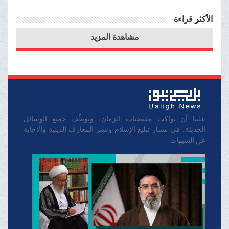
شعب غزة المظلوم أصبحت
الأكثر قراءة
مصدر فخر وشرف ورضا
مشاهدة المزيد
لمسلمي العالم جمیعا
علينا أن نواكب مقتضيات الزمان، ونوظّف جميع الوسائل
الحديثة، في مسار تبليغ الإسلام ونشر المعارف الدينية والاجابة
عن الشبهات.