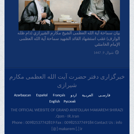
بیان سماحة آیة الله العظمی الشیخ مکارم الشیرازي (دام ظله
الوارف) عقب استشهاد القائد الشهید سماحة آیة الله العظمی
الإمام الخامنئي
شوال 9, 1447
خبرگزاری دفتر حضرت آیت الله العظمی مکارم
شیرازی
فارسـی
العربـیة
اردو
Français
Español
Azərbaycan
English
Русский
THE OFFICIAL WEBSITE OF GRAND AYATOLLAH MAKAREM SHIRAZI
Qom - IR.Iran.
Phone : 00982537742819 Fax : 00982537749184 Contact Us : info
[@] makarem [.] ir