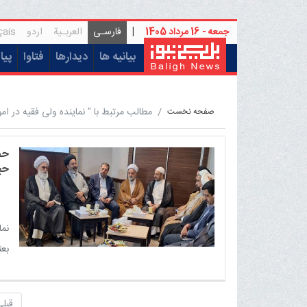
جمعه - 16 مرداد 1405
|
فارسـی
العربـیة
اردو
çais
(current)
بیانیه ها
دیدارها
فتاوا
پیا
مطالب مرتبط با " نماینده ولی فقیه در ام
صفحه نخست
حض
حج
مدّ
نما
بعث
حضو
قبلی