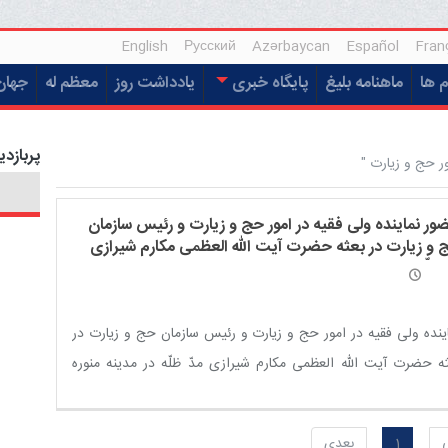
English
Русский
Azərbaycan
Español
Fran
م ها
ماهنامه بلیغ
پایگاه خبری
یادداشت روز
معظم له
جهان
پربازدی
ور حج و زیارت "
ور نماینده ولی فقیه در امور حج و زیارت و رئیس سازمان
 و زیارت در بعثه حضرت آیت الله العظمی مکارم شیرازی
 ظلّه در مدینه منوره
ینده ولی فقیه در امور حج و زیارت و رئیس سازمان حج و زیارت در
ه حضرت آیت الله العظمی مکارم شیرازی مدّ ظلّه در مدینه منوره
ر یافتند.
1
بعدی