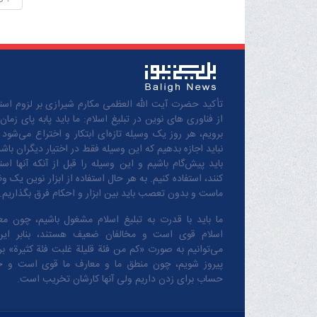
تأکید حضرت آیت الله العظمی مکارم شیرازی بر لزوم استف
از فناوری های نوین در تبلیغ اسلام: ما باید پابه پای زمان
برویم، هر روز یک وسیله تازه‌ای ابتکار و اختراع می‌شود 
نباید اجازه بدهیم که این وسیله فقط در اختیار دیگران باشد
باید پیش‌گام باشیم و این وسیله را قبل از آنکه آنها است
کنند، استفاده کنیم. به هر حال استفاده از ابزار نوین یک و
ماست و بدون تعصب باید بین ابزار و احکام فرق بگذاریم.
ما باید با قدرت به تبلیغ اسلام مشغول باشیم، چون مع
اسلام قوی است و مخالفان ضعیف هستند، بنابر این
می‌توانیم به صورت «کم من فئة قلیلة غلبت فئة کثیرة» بر 
پیروز شویم، چون منطق‌ ما و معارف ‌ما قوی است و 
حساب برای زدن داریم ولی آنها کارشان تخریب است.