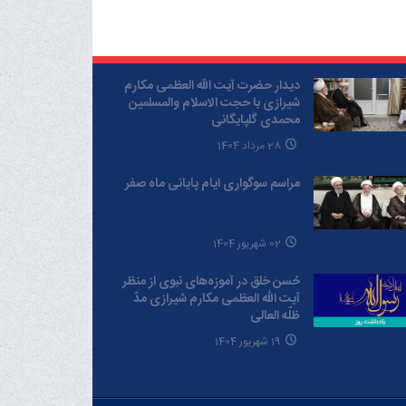
دیدار حضرت آیت الله العظمی مکارم
شیرازی با حجت الاسلام والمسلمین
محمدی گلپایگانی
28 مرداد 1404
مراسم سوگواری ایام پایانی ماه صفر
02 شهریور 1404
حُسن خلق در آموزه‌های نبوی از منظر
آیت الله العظمی مکارم شیرازی مدّ
ظلّه العالی
19 شهریور 1404