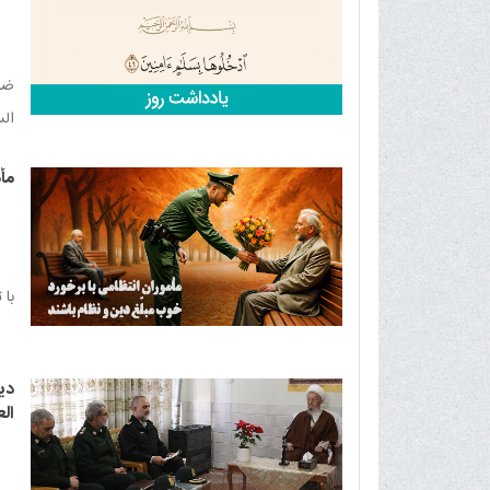
ضر
الس
/ ا
مأم
حدو
ناب
امن
با 
دی
ال