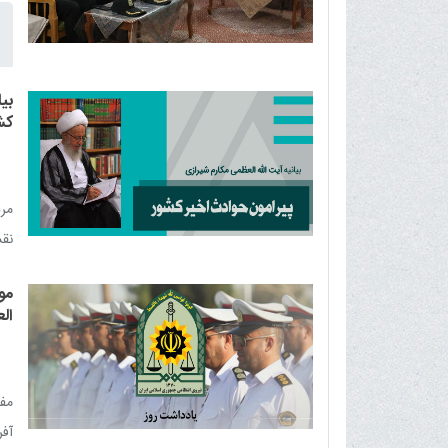
بی
کش
مرد
نق
اطل
مو
کاس
ال
مفه
آفر