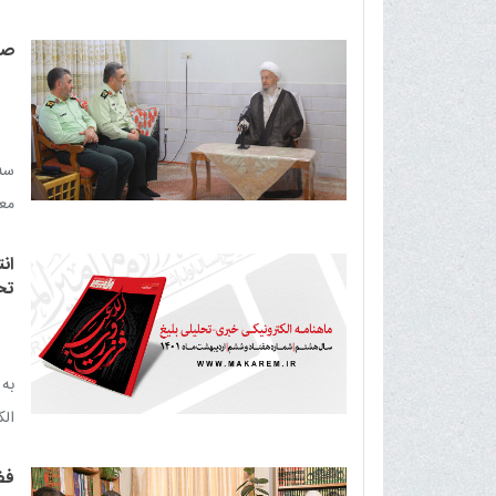
صف
سه
معی
باش
ان
تح
به
الک
فض