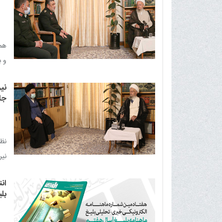
همچ
و ب
نی
جا
نظ
نیر
پا
ان
بلی