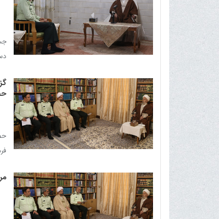
جس
دست
گز
حض
حضر
فرم
مر