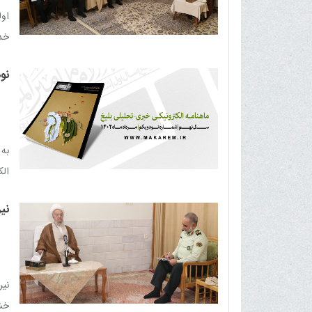
او
خدا
نو
به
الکت
نیر
نیر
خشو