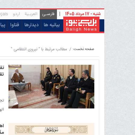
شنبه - 17 مرداد 1405
|
فارسـی
العربـیة
اردو
çais
(current)
بیانیه ها
دیدارها
فتاوا
پیا
مطالب مرتبط با " نیروی انتظامی "
صفحه نخست
نق
تق
تجر
اله
اه
مدّ