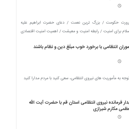
ورت حکومت / بزرگ ترین نعمت / دعای حضرت ابراهیم علیه
لام برای امنیت / رابطه امنیت و معیشت / اهمیت امنیت اقتصادی
منیت و حریم خصوصی / مبارزه با اخلالگران امنیت اجتماعی / اجرای
وران انتظامی با برخورد خوب مبلّغ دین و نظام باشند
د و تحکیم امنیت / صیانت از امنیت روانی و فکری / ناامنی و
رابری / توسل به نیروی انتظامی / حکومت مهدوی، زمینه ساز صلح و
یت جهانی
توجه به مأموریت های نیروی انتظامی، سعی کنید با مردم مدارا کنید
دار فرمانده نیروی انتظامی استان قم با حضرت آیت الله
عظمی مکارم شیرازی