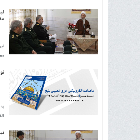
سل
نی
اجت
مف
اجر
انت
نیر
مف
اسل
نو
به
الکت
نی