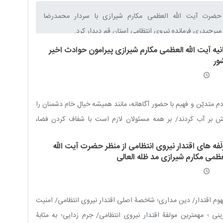
حضرت آیت الله العظمی مکارم شیرازی با سردار محمدرضا
میرحیدری فرمانده نیروی انتظامی استان قم دیدار کرد.
انیه آیت الله العظمی مکارم شیرازی پیرامون حوادث اخیر
ور
م متدیّن و فهیم با حضور آگاهانه، مانند همیشه خیال خام دشمنان را
ش بر آب کردند
/
بر همه مسئولان لازم است با شفاف کردن فضا،
اع‌رسانی به موقع و بیان خدمات و توانمندی‌ها در کنار خطاها و
لّفه های اقتدار نیروی انتظامی از منظر حضرت آیت الله
تی‌ها، فرصت را از دروغگویان و کینه‌توزان بگیرند
عظمی مکارم شیرازی مد ظله العالی
وم اقتدار/ دین مداری؛ شاخصۀ اصلی اقتدار نیروی انتظامی/ امنیت
ینی ؛ مهمترین مولفۀ اقتدار نیروی انتظامی/ جرم زدایی؛ به مثابۀ