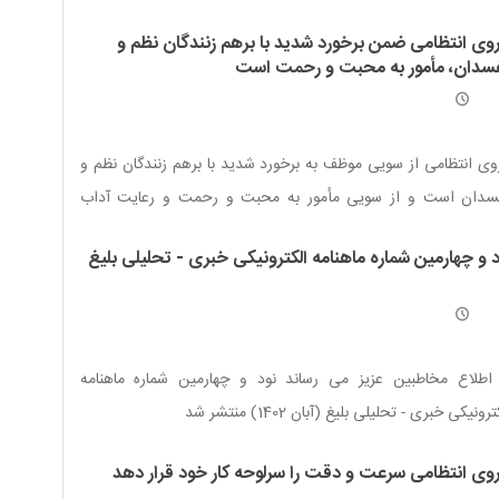
ب موقعیت مجرمانه از بزهکاران/ اخلاق گرایی و تامين امنيت
روی انتظامی ضمن برخورد شدید با برهم زنندگان نظم و
ماعي؛ رویکرد اقتدارآفرین نیروی انتظامی/ اقتدار پلیس؛ مرهون
سدان، مأمور به محبت و رحمت است
ای فریضۀ امر به معروف و نهی از منکر/ پیشرفت و اقتدار نیروی
ظامی نیازمند همکاری دستگاه های گوناگون جامعه اسلامی است
وی انتظامی از سویی موظف به برخورد شدید با برهم زنندگان نظم و
سدان است و از سویی مأمور به محبت و رحمت و رعایت آداب
امی است و جمع میان این دو کار آسانی نخواهد بود
د و چهارمین شماره ماهنامه الکترونیکی خبری - تحلیلی بلیغ
 اطلاع مخاطبین عزیز می رساند نود و چهارمین شماره ماهنامه
رونیکی خبری - تحلیلی بلیغ (آبان 1402) منتشر شد
روی انتظامی سرعت و دقت را سرلوحه کار خود قرار دهد