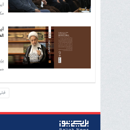
آیی
مکا
آی
ال
پژو
«من
قبلی