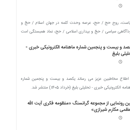
است، روح حج / حج، عرصه وحدت کلمه در جهان اسلام / حجّ و
آگاهی سیاسی / حجّ و بیداری اسلامی / حج، نماد همبستگی امت
امی / حج، مایه قدرت و شوکت مسلمین / حج، عامل بقای اسلام
صد و بیست و پنجمین شماره ماهنامه الکترونیکی خبری -
لیلی بلیغ
 اطلاع مخاطبین عزیز می رساند یکصد و بیست و پنجمین شماره
امه الکترونیکی خبری - تحلیلی بلیغ (خرداد 1405) منتشر شد.
ین رونمایی از مجموعه گرانسنگ «منظومه فکری آیت الله
عظمی مکارم شیرازی»