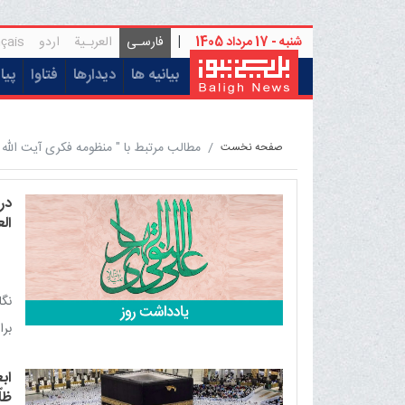
شنبه - 17 مرداد 1405
|
فارسـی
العربـیة
اردو
çais
(current)
بیانیه ها
دیدارها
فتاوا
پیا
مطالب مرتبط با " منظومه فکری آیت الله
صفحه نخست
در
الع
نگا
برا
و ش
اب
ظلّ