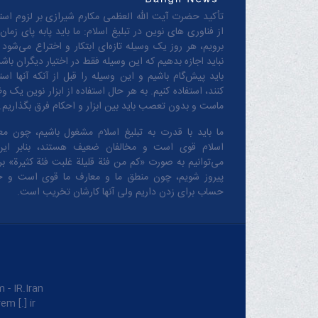
تأکید حضرت آیت الله العظمی مکارم شیرازی بر لزوم استف
از فناوری های نوین در تبلیغ اسلام: ما باید پابه پای زمان
برویم، هر روز یک وسیله تازه‌ای ابتکار و اختراع می‌شود 
نباید اجازه بدهیم که این وسیله فقط در اختیار دیگران باشد
باید پیش‌گام باشیم و این وسیله را قبل از آنکه آنها است
کنند، استفاده کنیم. به هر حال استفاده از ابزار نوین یک و
ماست و بدون تعصب باید بین ابزار و احکام فرق بگذاریم.
ما باید با قدرت به تبلیغ اسلام مشغول باشیم، چون مع
اسلام قوی است و مخالفان ضعیف هستند، بنابر این
می‌توانیم به صورت «کم من فئة قلیلة غلبت فئة کثیرة» بر 
پیروز شویم، چون منطق‌ ما و معارف ‌ما قوی است و 
حساب برای زدن داریم ولی آنها کارشان تخریب است.
IR.Iran.
m [.] ir