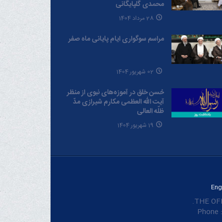
محمدی گلپایگانی
28 مرداد 1404
مراسم سوگواری ایام پایانی ماه صفر
02 شهریور 1404
حُسن خلق در آموزه‌های نبوی از منظر
آیت الله العظمی مکارم شیرازی مدّ
ظلّه العالی
19 شهریور 1404
Eng
THE OFF
Phone :