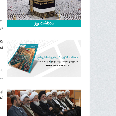
سی
خود
اسل
یک
تح
به
ماهن
آی
ال