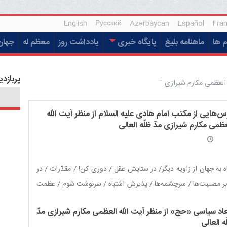
English
Русский
Azərbaycan
Español
Fran
م ها
ماهنامه بلیغ
پایگاه خبری
یادداشت روز
معظم له
جهان
پربازدی
 العظمی مکارم شیرازی "
س‌هایی از مکتب امام هادی علیه السلام از منظر آیت الله
ظمی مکارم شیرازی مدّ ظلّه العالی
ه به جهان از زاویه دیگر/ در ستایش عقل / دوری کن! / مقدّرات / در
بر مصیبت‌ها / سرچشمه‌ها / پذیرش اشتباه / سرنوشت شوم / عظمت
رافت زمین کربلا / یاد مرگ
عاد سیاسی «حج» از منظر آیت الله العظمی مکارم شیرازی مدّ
ه العالی