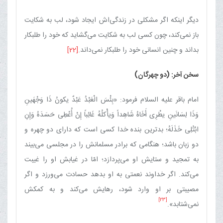
دیگر اینکه اگر مشکلی در زندگی‌اش ایجاد شود، لب به شکایت
باز نمی‌کند، چون کسی لب به شکایت می‌گشاید که خود را طلبکار
بداند و چنین انسانی خود را طلبکار نمی‌داند.
[22]
سخن آخر: (دو چهرگان)
امام باقر علیه السلام فرمود: «بِئْسَ الْعَبْدُ عَبْدٌ یکونُ ذَا وَجْهَینِ
وَذَا لِسَانَینِ یطْرِی أَخَاهُ شَاهِداً وَیأْکلُهُ غَائِباً إِنْ أُعْطِی حَسَدَهُ وَإِنِ
ابْتُلِی خَذَلَهُ‌؛ بدترین بنده خدا کسی است که دارای دو چهره و
دو زبان باشد؛ هنگامی که برادر مسلمانش را در مجلسی می‌بیند
به تمجید و ستایش او می‌پردازد؛ امّا در غیابش او را غیبت
می‌کند. اگر خداوند نعمتی به او بدهد حسادت می‌ورزد و اگر
مصیبتی بر او وارد شود، رهایش می‌کند و به کمکش
[23]
نمی‌شتابد».