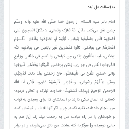
به اعمالت دل نبند
امام باقر علیه السلام از رسول خدا صلّی اللّه علیه وآله وسلّم
چنین نقل می‌کند: «قالَ اللّهُ تَبارَک وَتَعالی‌: لا یتَّکلُ الْعامِلونَ عَلی
اَعْمالِهِمُ الَّتی یعْمَلُونَها لِثَوابی، فَاِنَّهُمْ لَوِ اجْتَهَدُوا وَاَتْعَبُوا اَنْفُسَهُمْ
اَعْمارَهُمْ فی عِبادَتی، کانُوا مُقَصِّرینَ غَیرَ بالِغینَ فی عِبادَتِهِم کنْهَ
عِبادَتی، فیما یطْلُبُونَ عِنْدی مِن کرامَتی وَالنَّعیمِ فی جَنّاتی وَرَفیعِ
الدَّرجاتِ الْعُلی فی جواری، وَلکنْ بِرَحْمَتی فَلْیثِقُوا وَفَضْلی فَلْیرْجُوا
وَاِلی حُسْنِ الظَّنِّ بی فَلْیطمَئِنُّوا، فَاِنَّ رَحْمَتی عِنْدَ ذلِک تُدْرِکهُمْ‌،
وَمَنّی یبَلِّغُهُمْ رِضْوانی، وَمَغْفِرَتی تُلْبِسُهُمْ عَفوی، فَاِنّی اَنَا اللّهُ
الرَّحمنُ الرَّحیمُ وَبِذلِک تَسَمَّیتُ؛ خداوند تبارک و تعالی فرمود:
کسانی که اعمال نیکی دارند بر اعمالشان که برای رسیدن به ثواب
من انجام داده‌‌اند، تکیه نکنند. چون اگر آنها تلاش و کوشش کنند
و خودشان را در راه عبادت من به زحمت بیندازند [باز هم به
جایی نرسیده و] هرگز به کنه عبادت من نائل نمی‌شوند، و در برابر