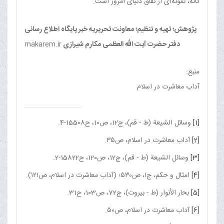
گانه، نمونه‌ای از نفاق دنیای امروز است.
پژوهش؛ تهیه و تنظیم؛ معاونت تحریریه خبر پایگاه اطلاع رسانی
دفتر حضرت آیت الله العظمی مکارم شیرازی
makarem.ir
منبع:
آداب معاشرت در اسلام
[1]
وسائل الشیعة (ط - قم)، ج‏12، ص10، ح15508-4.
[2]
آداب معاشرت در اسلام، ص۳۵.
[3]
وسائل الشیعة (ط - قم)، ج‏12، ص120، ح15822-2.
[4]
امثال و حکم، ج۱، ص۵۳۰؛ (آداب معاشرت در اسلام، ص۱۲۱).
[5]
بحار الأنوار (ط - بیروت)، ج‏72، ص103، ح31.
[6]
آداب معاشرت در اسلام، ص۵۰.