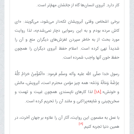
کار دارد. آبروی انسان‌ها گاه از جانشان مهمّ‌تر است.
برخی اشخاص وقتی آبرویشان لکه‌دار می‌شود، می‌گویند: «ای
کاش مرده بودم و به این رسوایی دچار نمی‌شدم»، لذا روایت
مورد بحث از به خاطر سپردن لغزش‌های دیگران منع و آن را
شدیداً نهی کرده است. اسلام حفظ آبروی دیگران را همچون
حفظ خون آنها واجب شمرده است.
رسول خدا صلّی اللّه علیه وآله وسلّم فرمود: «اَلْمُؤْمِنُ حَرَامٌ کلُّهُ
عِرْضُهُ وَمَالُهُ وَدَمُه؛ همه چیز مؤمن محترم است، آبرویش، مالش
و خونش».
[18]
لذا کارهای ناپسندی همچون غیبت و تهمت و
سخن‌چینی و شایعه‌پراکنی و مانند آن را تحریم کرده است.
با عمل به مضمون این روایت، آثار آن را علاوه بر جهان آخرت، در
[19]
همین دنیا تجربه کنیم.