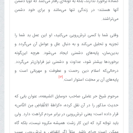
گشاده برخورد ندارند، بلکه به گونه‌ای رفتار می‌کنند که گویا دشمن
آنها هستند؛ در زندگی تنها می‌مانند و برای خود دشمن
می‌تراشند.
وقتی شما با کسی ترش‌رویی می‌کنید، او این عمل بد شما را
تجزیه و تحلیل می‌کند و به دنبال علل و عوامل آن می‌گردد و
بدین‌سان، پایه‌های دشمنی ایجاد می‌شود. هرچه این‌گونه
برخوردها بیشتر شود، عداوت و دشمنی نیز فراوان‌تر می‌گردد.
درحالی‌که اسلام دین رحمت و عطوفت و مهربانی است و
[12]
پایه‌های آن بر محبّت استوار است.
مرحوم شیخ حر عاملی صاحب «وسایل الشیعه»، عنوان بابی که
حدیث مذکور را در آن نقل کرده، «کرَاهَةِ الِانْقِبَاضِ مِنَ النَّاس»
قرار داده است؛ یعنی ترش‌رویی در برابر مردم کراهت دارد. ولی
باید توجّه کرد که این کار زشت همیشه مکروه نیست، بلکه گاه
ممکن است حرام باشد. مثلاً اگر انقباض و ترش‌رویی سبب