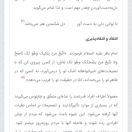
دل‌به‌دست‌آوردن چقدر مهم است و لذا شاعر می‌گوید:
[4]
تا توانی دلی به دست آور دل شکستن هنر نمی‌باشد
انتقاد و انتقادپذیری
امام باقر علیه السلام فرمودند: «اتَّبِعْ مَنْ یبْکیک وَهُوَ لَک نَاصِحٌ
وَلا تَتَّبِعْ مَنْ یضْحِکک وَهُوَ لَک غَاشٍ؛ از کسی پیروی کن که با
نصیحت‌های خیرخواهانه اشک تو را درمی‌آورد، نه کسی که در
[5]
ظاهر تو را می‌خنداند، امّا در حقیقت تو را فریب می‌دهد».
معمولاً اطراف افراد قدرتمند را عدّه‌ای متملّق و چاپلوس می‌گیرند
که در بسیاری از موارد تأثیرگذارند و تصمیمات بر اساس نظرات
آنها گرفته می‌شود. این شیوه باعث می‌شود که مردم از چنان
افرادی زده شوند و فاصله آنها با مردم روزبه‌روز بیشتر شود.
دوست‌داران انسان، افراد چاپلوسی نیستند که حقیقت را از