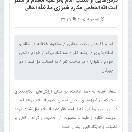
درس‌هایی از مکتب امام باقر علیه السلام از منظر
آیت الله العظمی مکارم شیرازی مدّ ظلّه العالی
3679
03 خرداد 1405
اما و اگرهای ولایت مداری / مواجهه خلاقانه / انتقاد و
انتقادپذیری / ریشه کفر / سه گناه بزرگ / خودم دشمن
خودم / تاوان! / در ساحت کفر / به اعمالت دل نبند / دو
چهرگان‌
اعتقاد شیعه به خط امامت، بر مبنای ارزش‌های انکارناپذیری
است که در آموزه‌ها و سخنان امامان علیهم السلام نهفته است.
در این میان روایاتی که از امام باقر علیه السلام نقل شده، مویّد
اندیشه، عقاید و علوم و معنویت آن حضرت و گواهی کافی بر
فضیلت و جایگاه الهی ایشان است.