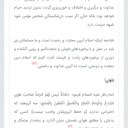
عداوت و درگیری و اختلاف و خون‌ریزی گردد، بدون تردید حرام
خواهد بود؛ بلکه حتّی اگر سبب دل‌شکستگی شخص مؤمن شود
شبهه حرمت دارد.
خلاصه اینکه اسلام آیین محبّت و رحمت است و ما مسلمانان نیز
باید در عمل و با برخوردهای خوش و محبّت‌آمیز و رویی گشاده و
دوری از برخوردهای زشت و ناپسند ثابت کنیم که اسلام دین
[13]
محبّت و دوستی است، نه آیین عداوت و دشمنی.
تاوان!
امام باقر علیه السلام فرمود: «ثَلاثَةٌ لَیسَ لَهُمْ حُرْمَةٌ صَاحِبُ هَوًی
مُبْتَدِعٌ وَالْإِمَامُ الْجَائِرُ وَالْفَاسِقُ الْمُعْلِنُ بِالْفِسْقِ؛ سه گروهند که
احترامی ندارند [و حفظ آبرویشان واجب نیست]: کسی که
بدعتی را مطابق هوای نفسش بنیان گذارد و زمامدار ستمکار و
[14]