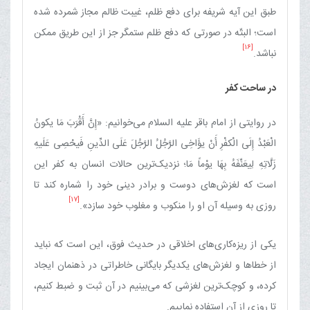
طبق این آیه شریفه برای دفع ظلم، غیبت ظالم مجاز شمرده شده
است؛ البتّه در صورتی که دفع ظلم ستمگر جز از این طریق ممکن
[16]
نباشد.
در ساحت کفر
در روایتی از امام باقر علیه السلام می‌خوانیم: «إِنَّ أَقْرَبَ مَا یکونُ
الْعَبْدُ إِلَی الْکفْرِ أَنْ یؤَاخِی الرَّجُلُ الرَّجُلَ عَلَی الدِّینِ فَیحْصِی عَلَیهِ
زَلَّاتِهِ لِیعَنِّفَهُ بِهَا یوْماً مَا؛ نزدیک‌ترین حالات انسان به کفر این
است که لغزش‌های دوست و برادر دینی خود را شماره کند تا
[17]
روزی به وسیله آن او را منکوب و مغلوب خود سازد».
یکی از ریزه‌کاری‌های اخلاقی در حدیث فوق، این است که نباید
از خطاها و لغزش‌های یکدیگر بایگانی خاطراتی در ذهنمان ایجاد
کرده، و کوچک‌ترین لغزشی که می‌بینیم در آن ثبت و ضبط کنیم،
تا روزی از آن استفاده نماییم.