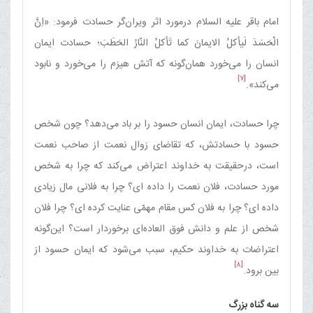
امام باقر علیه السلام درمورد اثر ویران‌گر حسادت فرمود: «اِنَّ
الْحَسَدَ لَیأکلُ الایمانَ کما تَأکلُ النّارُ الحَطَبَ؛ حسادت ایمان
انسان را می‌خورد همان‌گونه که آتش هیزم را می‌خورد و نابود
[7]
می‌کند».
چرا حسادت، ایمان انسان حسود را بر باد می‌دهد؟ چون شخص
حسود با حسادتش، که تقاضای زوال نعمت از صاحب نعمت
است، درحقیقت به خداوند اعتراض می‌کند که چرا به شخص
مورد حسادت، فلان نعمت را داده ای‌؟ چرا به فلانی مال زیادی
داده ای‌؟ چرا به فلان کس مقام مهمّی عنایت کرده ای‌؟ چرا فلان
شخص از علم و دانش فوق ‌العاده‌ای برخوردار است‌؟ این‌گونه
اعتراضات به خداوند حکیم، سبب می‌شود که ایمان حسود از
[8]
بین برود.
سه گناه بزرگ