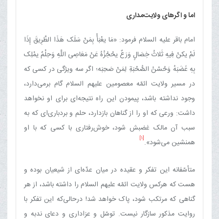
اما و اگرهای ولایت‌مداری
امام باقر علیه السلام فرمود: «مَا یعْبَأُ بِمَنْ سَلَک هَذَا الطَّرِیقَ إِذَا
لَمْ یکنْ فِیهِ ثَلاثُ خِصَالٍ وَرَعٌ یحْجُزُهُ عَنْ مَعَاصِی اللَّهِ وَحِلْمٌ یمْلِک
بِهِ غَضَبَهُ وَحُسْنُ الصُّحْبَةِ لِمَنْ صَحِبَه؛ اگر سه ویژگی در کسی که
در مسیر ولایت ائمّه معصومین علیهم السلام گام برمی‌دارد،
وجود نداشته باشد، پیمودن این راه نتیجه‌ای برای او نخواهد
داشت: ورعی که او را از گناهان بازدارد، حلم و بردباری‌ای که به
سبب آن مالک غضبش شود، خوش‌رفتاری با کسی که با او
[1]
همنشین می‌شود».
متأسّفانه این تفکر و عقیده در میان عدّه‌ای از شیعیان بوده و
هست که هرکس ولایت ائمّه علیهم السلام را داشته باشد، از هر
گناهی که مرتکب شود، پاک خواهد شد! درحالی‌که این تفکر با
روایت مذکور سازگار نیست. توسّل و عزاداری و دعای ندبه و