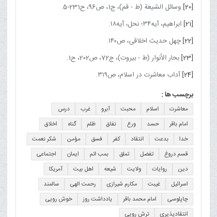
[20]
وسائل الشیعة (ط - قم)، ج‏1، ص96، ح231-5.
[21]
ابراهیم، آیه۳۴؛ نحل، آیه۱۸.
[22]
چهل حدیث اخلاقی، ص۱۴۰.
[23]
بحار الأنوار (ط - بیروت)، ج‏72، ص202، ح1.
[24]
آداب معاشرت در اسلام، ص۳۱۹.
برچسب ها :
معاشرت
اسلام
محبت
آبرو
غرب
درس 
امام باقر
حسد
ورع
نفاق
ظلم
گناه
اخلاق
خدا
بدعت
انتقاد
کفر
فسق
مؤمن
شکر نعمت
قسم دروغ
تفضل
تملق
بمب اتم
ایمان
اجتماعی
دین
روایات
ولایت
شیعه
اهل بیت
آمریکا
اسرائیل
غیبت
مکارم شیرازی
رحمت الهی
سالمند
چاپلوسی
امام محمد باقر
یادداشت روز
خوش رویی
انتقادپذیری
ترش رویی