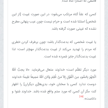
فاسقی که آشکارا گناه کند».
کسی که علناً گناه مرتکب می‌شود؛ در این صورت غیبت [از این
شخص] استثنا شده است و حرام نیست چون عیب پنهانی مطرح
نشده که غیبتی صورت گرفته باشد.
یا غیبت شخصی که بدعت‌گذار باشد؛ چون برطرف کردن خطری
که مردم را تهدید می‌کند از غیبت بدعت‌گذار مهمّ‌تر است؛ لذا
غیبت بدعت‌گذار جایز شمرده شده است.
مورد دیگر تظلّم است؛ خداوند متعال می‌فرماید: «لا یحِبُّ اَللّهُ
اَلْجَهْرَ بِالسُّوءِ مِنَ اَلْقَوْلِ إِلاّ مَنْ ظُلِمَ وَکانَ اَللّهُ سَمِیعاً عَلِیماً؛ خداوند
دوست ندارد کسی با سخنان خود، بدی‌ها[ی دیگران] را اظهار
کند؛ مگر آن کسی که مورد ستم واقع شده باشد. خداوند شنوا و
[15]
داناست».