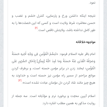
نمود.
نتیجه اینکه داشتن ورع و پارسایی، کنترل خشم و غضب و
حسن معاشرت شرط ولایت است و کسی که این خصلت‌ها را به
[2]
طور کامل نداشته باشد، ولایتش ناقص است.
مواجهه خلاقانه
امام باقر علیه السلام فرمود: «تَبَسُّمُ الْمُؤْمِنِ فِی وَجْهِ أَخِیهِ حَسَنَةٌ
وَصَرْفُهُ الْقَذَی عَنْهُ حَسَنَةٌ وَمَا عُبِدَ اللَّهُ [بِمِثْلِ‌] إِدْخَالِ السُّرُورِ عَلَی
الْمُؤْمِنِ؛ لبخند زدن در برابر مؤمن حسنه است، و برطرف کردن
موانع مزاحم از مسیر راه مؤمن نیز حسنه است و خداوند به
[3]
هیچ چیز مانند شاد کردن دل مؤمنان عبادت نشده است».
اسلام آیین محبّت و برخورد نرم و مؤدّبانه است. سه جمله از
روایت مذکور به همین مطلب اشاره دارد: