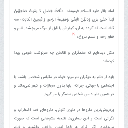
امام باقر علیه السلام فرمودند: «ثَلاَثُ خِصَالٍ لاَ یمُوتُ صَاحِبُهُنَّ
أَبَداً حَتَّی یرَی وَبَالَهُنَّ الْبَغْی وَقَطِیعَةُ الرَّحِمِ وَالْیمِینُ الْکاذِبَةِ‌؛ سه
گناه است که آلوده به آن، کیفرش را قبل از مرگ می‌چشد: ظلم و
[9]
قطع رحم و قسم دروغ».
مکرّر دیده‌ایم که ستمگران و ظالمان چه سرنوشت شومی پیدا
کرده‌اند.
باید از ظلم به دیگران بترسیم؛ خواه در مقیاس شخصی باشد، یا
اجتماعی یا جهانی. چراکه اینها بدون مجازات و کیفر نمی‌ماند و
در همین دنیا دامن شخص ستمگر را می‌گیرد.
پرفروش‌ترین داروها در دنیای کنونی، داروهای ضد اضطراب و
نگرانی است و این بیماری‌ها نتیجه ستم‌هایی است که صورت
می‌پذیرد. اگر افراد به خدا ایمان واقعی داشتند و ظلم