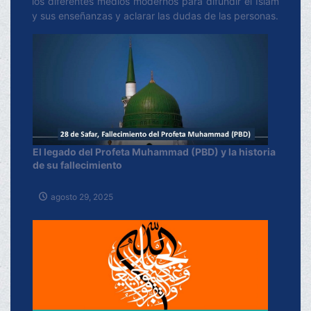
los diferentes medios modernos para difundir el Islam
entrelazan la historia de
y sus enseñanzas y aclarar las dudas de las personas.
la Virgen María, el
milagroso nacimiento de
Jesús (P), y los
momentos clave de la
vida de este noble
profeta, ofreciendo una
perspectiva única sobre
El legado del Profeta Muhammad (PBD) y la historia
de su fallecimiento
su legado.
agosto 29, 2025