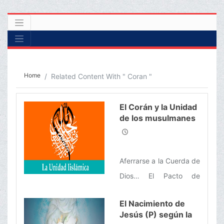
Home
Related Content With " Coran "
El Corán y la Unidad
de los musulmanes
Aferrarse a la Cuerda de
Dios… El Pacto de
hermandad… El destino
El Nacimiento de
de aquellos que crean
Jesús (P) según la
división en la Ummah…