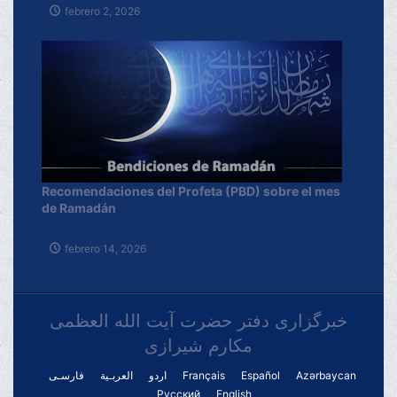
febrero 2, 2026
Recomendaciones del Profeta (PBD) sobre el mes
de Ramadán
febrero 14, 2026
خبرگزاری دفتر حضرت آیت الله العظمی
مکارم شیرازی
فارسـی
العربـیة
اردو
Français
Español
Azərbaycan
Русский
English