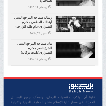
للمناظرة
رمضان 14, 1437
رسالة سماحة المرجع الديني
آية الله العظمى مكارم
الشيرازي (دام ظله الوارف)
إلى شيخ الأزهر
شوال 19, 1436
بیان سماحة المرجع الدینی
الشیخ ناصر مکارم
الشیرازی(دامت برکاته)
بمناسبة التفجیر الاجرامي في
رمضان 12, 1436
مسجد الإمام الصادق في
الکویت
علينا أن نواكب مقتضيات الزمان، ونوظّف جميع الوسائل
الحديثة، في مسار تبليغ الإسلام ونشر المعارف الدينية والاجابة