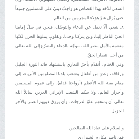
السعي للأخذ بهذا القصاص هو واجبٌ دينيّ على المسلمين جميعاً
حتى يُزال شرّ هؤلاء المجرمين من العالم.
٨. ينبغي ألّا نغفل عن الدعاء والتوسّل، فنحن في ظلّ إمامنا
الحيّ الناظر إلينا، ولن يتركنا وحدنا. وبقلوبٍ يملؤها الحزن لكنّها
مفعمة بالأمل بنصر الله، نتوجّه بالدعاء والتضرّع إلى الله تعالى
من أجل انتصار الحقّ.
وفي الختام، أتقدّم بأحرّ التعازي باستشهاد قائد الثورة الجليل
ورفاقه، وعددٍ من أطفال وشعب بلدنا المظلومين الأبرياء، إلى
مقام بقية الله الأعظم (أرواحنا فداه)، وإلى عموم المسلمين
وأحرار العالم، ولا سيّما الشعب الإيراني العزيز، سائلاً الله
تعالى أن يمنحهم علوّ الدرجات، وأن يرزق ذويهم الصبر والأجر
الجزيل.
والسلام على عباد الله الصالحين
قم، ناصر مكارم الشيرازي