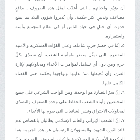
أن يؤدّوا واجباتهم ـ التي أُعِدّت لمثل هذه الظروف ـ بدافعٍ
مضاعف وتدبيرٍ أكثر حكمة، وأن يُديروا شؤون البلاد بما يمنع
حدوث أي خللٍ في حياة الناس أو في نظام المجتمع وأمنه
واستقراره.
٥. إنّنا في خضمّ حربٍ شاملة. وعلى القوّات العسكرية والأمنية
المقتدرة، التي تمثّل مصدر طمأنينة للشعب، أن تتصدّى بكلّ
حزم ومن دون أي تساهل لمؤامرات الأعداء ومحاولاتهم لإثارة
الفتن، وأن تُحبطها منذ بدايتها وتواجهها بحكمة حتى القضاء
الكامل عليها.
٦. إنّ سرّ انتصارنا هو الوحدة. ومن الواجب الشرعي على جميع
المخلصين وأبناء الشعب الحفاظ على وحدة الصفوف والتصدّي
لمحاولات الاختراق ونشر الشائعات التي يقوم بها الأعداء.
٧. إنّ الشعب الإيراني والعالم الإسلامي يطالبان بالقصاص لدم
قائد الثورة الشهيد. والمسؤولان الرئيسيان عن هذه الجريمة هما
الحكومة الأمريكية المستكبرة والكيان الصهيوني الخبيث، وإنّ