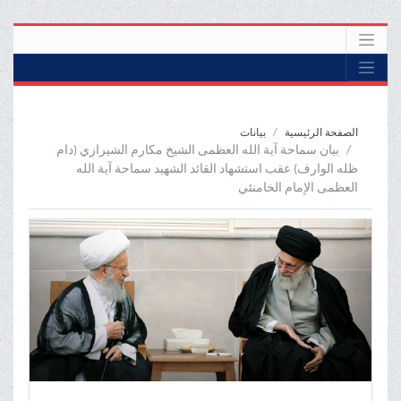
الصفحة الرئيسية
بیانات
بیان سماحة آیة الله العظمی الشیخ مکارم الشیرازي (دام
ظله الوارف) عقب استشهاد القائد الشهید سماحة آیة الله
العظمی الإمام الخامنئي