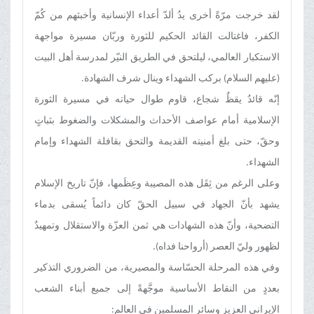
لقد خرجت مرّةً أخرى يدُ ألدّ أعداء الإنسانية وأخبثهم من كُمّ
الكفر، فاغتالت القائد الحكيم للثورة وربّان مسيرة مواجهة
الاستكبار العالمي، ليلتحق في الطريق النيّر لمدرسة أهل البيت
(عليهم السلام) بركب الشهداء وينال شرف الشهادة.
إنّه قائدٌ يقظٌ شجاع، قاوم طوال حياته في مسيرة الثورة
الإسلامية أمام عواصف الأحداث والمشكلات والضغوط بثباتٍ
وحقّ، حتى بلغ أمنيته القديمة والتحق بقافلة الشهداء وإمام
الشهداء.
وعلى الرغم من ثِقَل هذه المصيبة وعِظَمها، فإنّ تاريخ الإسلام
يشهد بأنّ الجهاد في سبيل الحقّ كان دائماً يُسقى بدماء
التضحية، وأنّ هذه الشهادات هي ثمن العزّة والاستقلال وتمهيدٌ
لظهور وليّ العصر (أرواحنا فداه).
وفي هذه المرحلة الحسّاسة والمصيرية، من الضروري التذكير
بعددٍ من النقاط الأساسية موجَّهةً إلى جميع أبناء الشعب
الإيراني العزيز وسائر المسلمين في العالم: