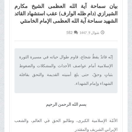
بیان سماحة آیة الله العظمی الشیخ مکارم
الشیرازي (دام ظله الوارف) عقب استشهاد القائد
الشهید سماحة آیة الله العظمی الإمام الخامنئي
582
شوال 9, 1447
إنّه قائدٌ يقظٌ شجاع، قاوم طوال حياته في مسيرة الثورة
الإسلامية أمام عواصف الأحداث والمشكلات والضغوط
بثباتٍ وحقّ، حتى بلغ أمنيته القديمة والتحق بقافلة
الشهداء وإمام الشهداء.‌
بسم الله الرحمن الرحيم
الأمّة الإسلامية الكبرى، وطالبو الحق في العالم، والشعب
الإيراني الشريف والمقتدر