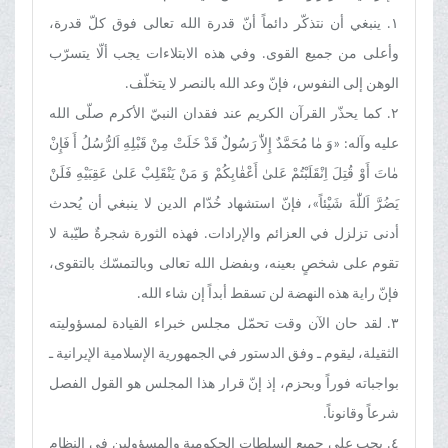
١. ينبغي أن نتذكّر دائماً أنّ قدرة الله تعالى فوق كلّ قدرة،
وأعلى من جميع القوى. وفي هذه الابتلاءات يجب ألّا يتسرّب
الوهن إلى النفوس، فإنّ وعد الله بالنصر لا يتخلّف.
٢. كما يحذّر القرآن الكريم عند فقدان النبيّ الأكرم صلّى الله
عليه وآله: «وَ مٰا مُحَمَّدٌ إِلاّٰ رَسُولٌ قَدْ خَلَتْ مِنْ قَبْلِهِ اَلرُّسُلُ أَ فَإِنْ
مٰاتَ أَوْ قُتِلَ اِنْقَلَبْتُمْ عَلىٰ أَعْقٰابِكُمْ وَ مَنْ يَنْقَلِبْ عَلىٰ عَقِبَيْهِ فَلَنْ
يَضُرَّ اَللّٰهَ شَيْئاً»، فإنّ استشهاد خُدّام الدين لا ينبغي أن يُحدث
أدنى تزلزل في العزائم والإرادات. فهذه الثورة شجرةٌ طيّبة لا
تقوم على شخصٍ بعينه، وبفضل الله تعالى وبالتمسّك بالتقوى،
فإنّ راية هذه النهضة لن تسقط أبداً إن شاء الله.
٣. لقد حان الآن وقت تحمّل مجلس خبراء القيادة لمسؤوليته
الثقيلة، ليقوم ـ وفق الدستور في الجمهورية الإسلامية الإيرانية ـ
بواجباته فوراً وبحزم، إذ إنّ قرار هذا المجلس هو القول الفصل
شرعاً وقانوناً.
٤. يجب على جميع السلطات الحكومية والمسؤولين في النظام