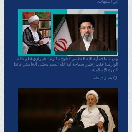
عن الشبهات.
بیان سماحة آیة الله العظمی الشیخ مکارم الشیرازي (دام ظله
الوارف) عقب إختیار سماحة آیة الله السید مجتبی الخامنئي قائدا
للثورة الإسلامیة
شوال 9, 1447