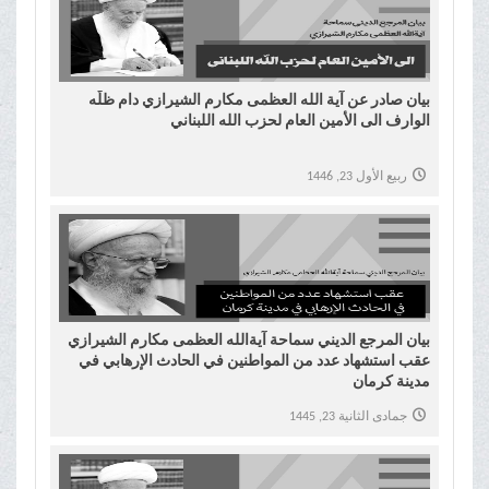
بیان صادر عن آية الله العظمى مكارم الشيرازي دام ظلّه
الوارف الی الأمين العام لحزب الله اللبناني
ربيع الأول 23, 1446
بیان المرجع الدیني سماحة آیةالله العظمی مکارم الشیرازي
عقب استشهاد عدد من المواطنین في الحادث الإرهابي في
مدینة کرمان
جمادى الثانية 23, 1445