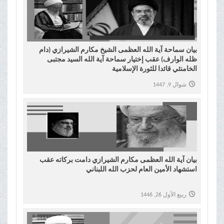
بیان سماحة آیة الله العظمی الشیخ مکارم الشیرازي (دام
ظله الوارف) عقب إختیار سماحة آیة الله السید مجتبی
الخامنئي قائدا للثورة الإسلامیة
شوال 9, 1447
بیان آية الله العظمى مكارم الشيرازي دامت برکاته عقب
استشهاد الأمين العام لحزب الله اللبناني
ربيع الأول 26, 1446