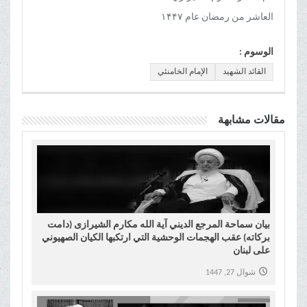
العاشر من رمضان عام ۱۴۴۷
الوسوم :
القائد الشهید
الإمام الخامنئي
مقالات مشابهة
بیان سماحة المرجع الدیني آية الله مکارم الشیرازی (دامت
برکاته) عقب الهجمات الوحشية التي ارتکبها الکيان الصهیوني
علی لبنان
شوال 27, 1447