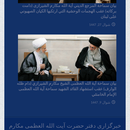
بیان سماحة المرجع الدیني آية الله مکارم الشیرازی (دامت
برکاته) عقب الهجمات الوحشية التي ارتکبها الکيان الصهیوني
علی لبنان
شوال 27, 1447
بیان سماحة آیة الله العظمی الشیخ مکارم الشیرازي (دام ظله
الوارف) عقب استشهاد القائد الشهید سماحة آیة الله العظمی
الإمام الخامنئي
شوال 9, 1447
خبرگزاری دفتر حضرت آیت الله العظمی مکارم