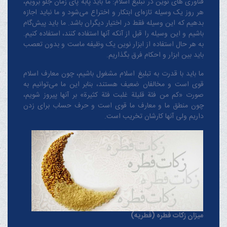
فناوری های نوین در تبلیغ اسلام: ما باید پابه پای زمان جلو برویم،
هر روز یک وسیله تازه‌ای ابتکار و اختراع می‌شود و ما نباید اجازه
بدهیم که این وسیله فقط در اختیار دیگران باشد. ما باید پیش‌گام
باشیم و این وسیله را قبل از آنکه آنها استفاده کنند، استفاده کنیم.
به هر حال استفاده از ابزار نوین یک وظیفه ماست و بدون تعصب
باید بین ابزار و احکام فرق بگذاریم.
ما باید با قدرت به تبلیغ اسلام مشغول باشیم، چون معارف اسلام
قوی است و مخالفان ضعیف هستند، بنابر این ما می‌توانیم به
صورت «کم من فئة قلیلة غلبت فئة کثیرة» بر آنها پیروز شویم،
چون منطق‌ ما و معارف ‌ما قوی است و حرف حساب برای زدن
داریم ولی آنها کارشان تخریب است.
میزان زکات فطره (فطریه)