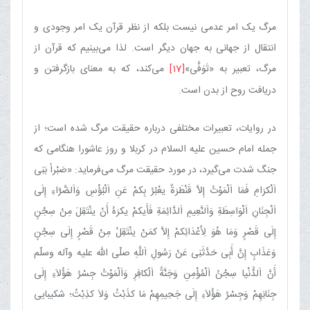
مرگ یک امر عدمی نیست بلکه از نظر قرآن یک امر وجودی و
انتقال از جهانی به جهان دیگر است. لذا می‌بینیم که قرآن از
مرگ، تعبیر به‏ «تَوَفَّی‏»
[17]
می‌کند، که به معنای بازگرفتن و
دریافت روح از بدن است.
در روایات، تعبیرات مختلفی درباره حقیقت مرگ شده است؛ از
جمله امام حسین علیه السلام در کربلا و روز عاشورا هنگامی که
جنگ شدت می‌گیرد، در مورد حقیقت مرگ می‌فرماید: «صَبْراً بَنِی
اَلْکرَامِ فَمَا اَلْمَوْتُ إِلاَّ قَنْطَرَةٌ یعْبُرُ بِکمْ عَنِ اَلْبُؤْسِ وَاَلضَّرَّاءِ إِلَی
اَلْجِنَانِ اَلْوَاسِطَةِ وَاَلنَّعِیمِ اَلدَّائِمَةِ فَأَیکمْ یکرَهُ أَنْ ینْتَقِلَ مِنْ سِجْنٍ
إِلَی قَصْرٍ وَمَا هُوَ لِأَعْدَائِکمْ إِلاَّ کمَنْ ینْتَقِلُ مِنْ قَصْرٍ إِلَی سِجْنٍ
وَعَذَابٍ إِنَّ أَبِی حَدَّثَنِی عَنْ رَسُولِ اَللَّهِ صلّی الله علیه وآله وسلّم
أَنَّ اَلدُّنْیا سِجْنُ اَلْمُؤْمِنِ وَجَنَّةُ اَلْکافِرِ وَاَلْمَوْتُ جِسْرُ هَؤُلاَءِ إِلَی
جِنَانِهِمْ وَجِسْرُ هَؤُلاَءِ إِلَی جَحِیمِهِمْ مَا کذَبْتُ وَلاَ کذِبْتُ؛ شکیبایی