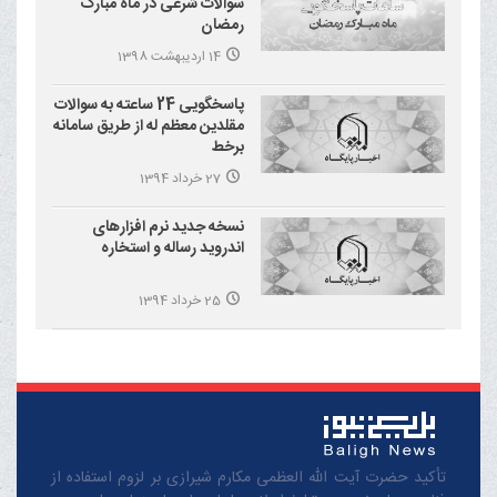
سوالات شرعی در ماه مبارک
رمضان
14 اردیبهشت 1398
پاسخگویی 24 ساعته به سوالات
مقلدین معظم له از طریق سامانه
برخط
27 خرداد 1394
نسخه جدید نرم افزارهای
اندروید رساله و استخاره
25 خرداد 1394
تأکید حضرت آیت الله العظمی مکارم شیرازی بر لزوم استفاده از