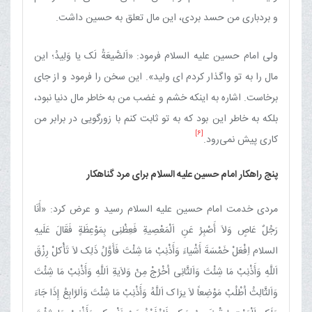
و بردباری من حسد بردی، این مال تعلق به حسین داشت.
ولی امام حسین علیه السلام فرمود: «اَلضَّیعَةُ لَک یا وَلِیدُ؛ این
مال را به تو واگذار کردم ای ولید». این سخن را فرمود و از جای
برخاست. اشاره به اینکه خشم و غضب من به خاطر مال دنیا نبود،
بلکه به خاطر این بود که به تو ثابت کنم با زورگویی در برابر من
[6]
کاری پیش نمی‌رود.
پنج راهکار امام حسین علیه السلام برای مرد گناهکار
مردی خدمت امام حسین علیه السلام رسید و عرض کرد: «أَنَا
رَجُلٌ عَاصٍ وَلاَ أَصْبِرُ عَنِ اَلْمَعْصِیةِ فَعِظْنِی بِمَوْعِظَةٍ فَقَالَ عَلَیهِ
السلام اِفْعَلْ خَمْسَةَ أَشْیاءَ وَأَذْنِبْ مَا شِئْتَ فَأَوَّلُ ذَلِک لاَ تَأْکلْ رِزْقَ
اَللَّهِ وَأَذْنِبْ مَا شِئْتَ وَاَلثَّانِی اُخْرُجْ مِنْ وَلاَیةِ اَللَّهِ وَأَذْنِبْ مَا شِئْتَ
وَاَلثَّالِثُ اُطْلُبْ مَوْضِعاً لاَ یرَاک اَللَّهُ وَأَذْنِبْ مَا شِئْتَ وَاَلرَّابِعُ إِذَا جَاءَ