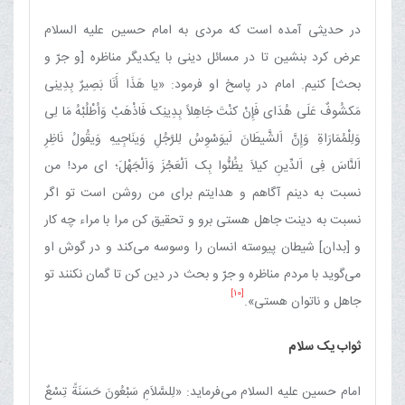
در حدیثی آمده است که مردی به امام حسین علیه السلام
عرض کرد بنشین تا در مسائل دینی با یکدیگر مناظره [و جرّ و
بحث] کنیم. امام در پاسخ او فرمود: «یا هَذَا أَنَا بَصِیرٌ بِدِینِی
مَکشُوفٌ عَلَی هُدَای فَإِنْ کنْتَ جَاهِلاً بِدِینِک فَاذْهَبْ وَاُطْلُبْهُ مَا لِی
وَلِلْمُمَارَاةِ وَإِنَّ اَلشَّیطَانَ لَیوَسْوِسُ لِلرَّجُلِ وَینَاجِیهِ وَیقُولُ نَاظِرِ
اَلنَّاسَ فِی اَلدِّینِ کیلاَ یظُنُّوا بِک اَلْعَجْزَ وَاَلْجَهْلَ؛ ای مرد! من
نسبت به دینم آگاهم و هدایتم برای من روشن است تو اگر
نسبت به دینت جاهل هستی برو و تحقیق کن مرا با مراء چه‌ کار
و [بدان] شیطان پیوسته انسان را وسوسه می‌کند و در گوش او
می‌گوید با مردم مناظره و جرّ و بحث در دین کن تا گمان نکنند تو
[10]
جاهل و ناتوان هستی».
ثواب یک سلام
امام حسین علیه السلام می‌فرماید: «لِلسَّلاَمِ سَبْعُونَ حَسَنَةً تِسْعٌ