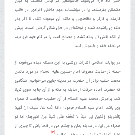
حتّی گاه لازم می‌شود، جاسوسانی در لباس مختلف به میان
دشمنان بفرستند، یا در مؤسّسات مهم داخلی افرادی در قالب
کارمند و کارگر و نظافتچی و مانند آن مبعوث کنند، تا اگر بذر
فتنه‌ای پاشیده شده و توطئه‌ای در حال شکل گرفتن است، پیش
از آنکه آتش آن زبانه کشد و مصالح امت را در کام خود فرو برد،
در نطفه خفه و خاموش کنند.
در روایات اسلامی اشارات روشنی به این مسئله دیده می‌شود؛ از
جمله در حدیث معروف امام حسین علیه السلام در مورد ماندن
محمد حنفیه برادر آن حضرت در مدینه چنین می‌خوانیم: هنگامی
که حضرت آماده حرکت از مدینه به مکه و از آن جا به سوی کربلا
شد، برادرش محمد علیه السلام از آن حضرت خواست تا همراه
وی باشد. امام علیه السلام فرمود: «امَّا انْتَ فَلا، عَلَیک انْ تُقِیمَ
بَالْمَدِینَةِ وَتَکونُ لِی عَیناً لا تَخْفَ عَنّی‏ شَیئاً مِنْ امَورِهِمْ؛ اما تو
همراه من نیا، در مدینه بمان و چشم من در آنجا باش تا چیزی از
[3]
اخبار آنها (دشمنان) بر من مخفی نماند».