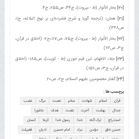
[20]
بحار الأنوار (ط - بیروت)، ج‏44، ص255، ح4.
[21]
همان؛ (ترجمه گویا و شرح فشرده‌‌ای بر نهج البلاغه، ج۱،
ص۳۴۸).
[22]
بحار الأنوار (ط - بیروت)، ج‏75، ص117،ح2؛ (اخلاق در قرآن،
ج۳، ص۷۲).
[23]
جلاء الافهام، ابن قیم جوزی (ط - کویت)، ص185؛ (اخلاق
در قرآن، ج‏3، ص152).
[24]
گفتار معصومین علیهم السلام، ج‏2، ص20.
برچسب ها :
قرآن
اسلام
شهادت
سلام
نعمت
مرگ
غضب
جدال
بهشت
آخرت
نقمت
هدف
عاشورا
استدراج
ترک گناه
خدا
رسول خدا
کربلا
انسان
حسن خلق
مؤمن
مراء
امام حسین
ادیان
فضیلت