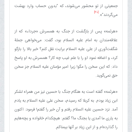
جمعیتی از تو محشور می‌شوند، که "بدون حساب وارد بهشت
[20]
می‌گردند"».
«هرثمه» پس از بازگشت از جنگ به همسرش «جرداء» که از
علاقه‌مندان به امام علیه السلام بود، گفت: می‌خواهی جملۀ
شگفت‌آوری از علی علیه السلام برایت نقل کنم‌؟ خبر بالا را بازگو
کرد، و اضافه نمود او را با علم غیب چه کار؟ همسرش به او پاسخ
داد: که این سخن را مگو! زیرا امیر مؤمنان علیه السلام جز سخن
حق نمی‌گوید.
«هرثمه» گفته است به هنگام جنگ با حسین نیز من همراه لشکر
ابن زیاد بودم. به کربلا که رسیدم، سخن علی علیه السلام به یادم
آمد. نزد حسین علیه السلام رفتم و آن خبر را گفتم! فرمود: اکنون
به یاری ما آمدی یا بجنگ ما؟ گفتم: هیچکدام خانواده و بچه‌هایم
را گذارده‌ام و از ابن زیاد بر آنها بیمناکم.