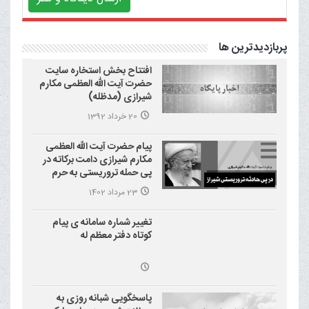
پربازدیدترین ها
افتتاح بخش استخاره سایت
حضرت آیت الله العظمی مکارم
شیرازی (مدظله)
20 خرداد 1392
پیام حضرت آیت الله العظمی
مکارم شیرازی دامت برکاته در
پی حمله تروریستی به حرم
احمد بن موسی علیه السلام
23 مرداد 1402
(شاهچراغ)
تغییر شماره سامانه ی پیام
کوتاه دفتر معظم له
پاسخگویی شبانه روزی به