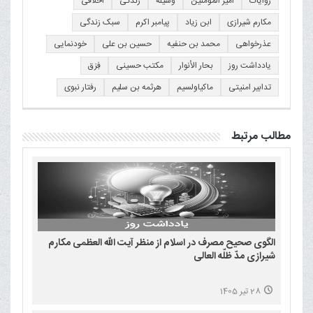
روایات
امیر المؤمنین
وسیله
زندگی
اخلاقی
مکارم شیرازی
ابن زیاد
پیامبر اکرم
سبک زندگی
عذرخواهی
محمد بن حنفیه
حسین بن علی
خودنمایی
یادداشت روز
بحار الأنوار
مکتب حسینی
فِرَق
تدابیر امنیتی
ماکیاولسیم
هرثمه بن سلیم
رفتار نبوی
مطالب مرتبط
الگوی صحیح مصرف در اسلام از منظر آیت الله العظمی مکارم
شیرازی مدّ ظلّه العالی
28 تیر 1405