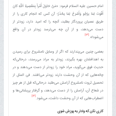
امام حسین علیه السلام فرمود: «مَنْ حَاوَلَ أَمْراً بِمَعْصِیةِ اَللَّهِ کانَ
أَفْوَتَ لِمَا یرْجُو وَأَسْرَعَ لِمَا یحْذَرُ؛ آن کس که انجام کاری را از
طریق عصیان پروردگار بطلبد، آنچه را که امید دارد، زودتر از
دست می‌دهد، و از آن چه می‌ترسد زودتر در آن واقع
[13]
می‌شود!».
بعضی چنین می‌پندارند که اگر از وسایل نامشروع برای رسیدن
به اهدافشان بهره بگیرند، زودتر به مراد می‌رسند، درحالی‌که
حدیث فوق می‌گوید، مراد خود را زودتر از دست می‌دهند و در
چاله‌هایی که از آن وحشت دارند زودتر می‌افتند. فی المثل از
تحصیل ثروت نامشروع آرامش می‌طلبد درحالی‌که قبل از هر چیز
در شعاع آن، آرامش را از دست می‌دهد، و گرفتار پریشانی‌ها و
[14]
اضطراب‌هایی که از آن وحشت داشت، می‌شود.
کاری نکن که وادار به پوزش شوی