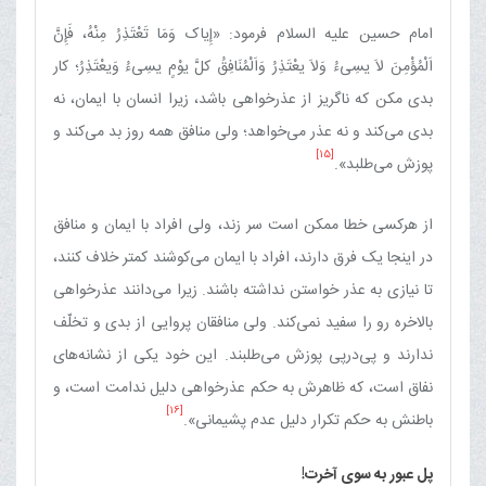
امام حسین علیه السلام فرمود: «إِیاک وَمَا تَعْتَذِرُ مِنْهُ، فَإِنَّ
اَلْمُؤْمِنَ لاَ یسِیءُ وَلاَ یعْتَذِرُ وَاَلْمُنَافِقُ کلَّ یوْمٍ یسِیءُ وَیعْتَذِرُ؛ کار
بدی مکن که ناگریز از عذرخواهی باشد، زیرا انسان با ایمان، نه
بدی می‌کند و نه عذر می‌خواهد؛ ولی منافق همه روز بد می‌کند و
[15]
پوزش می‌طلبد».
از هرکسی خطا ممکن است سر زند، ولی افراد با ایمان و منافق
در اینجا یک فرق دارند، افراد با ایمان می‌کوشند کمتر خلاف کنند،
تا نیازی به عذر خواستن نداشته باشند. زیرا می‌دانند عذرخواهی
بالاخره رو را سفید نمی‌کند. ولی منافقان پروایی از بدی و تخلّف
ندارند و پی‌درپی پوزش می‌طلبند. این خود یکی از نشانه‌های
نفاق است، که ظاهرش به حکم عذرخواهی دلیل ندامت است، و
[16]
باطنش به حکم تکرار دلیل عدم پشیمانی».
پل عبور به سوی آخرت!