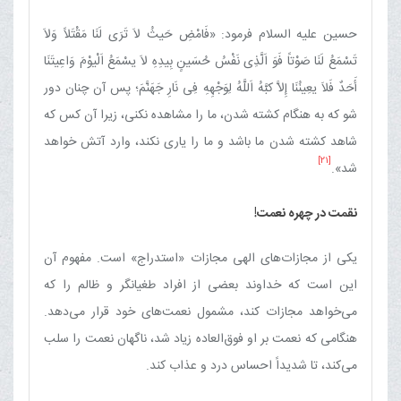
حسین علیه السلام فرمود: «فَامْضِ حَیثُ لاَ تَرَی لَنَا مَقْتَلاً وَلاَ
تَسْمَعُ لَنَا صَوْتاً فَوَ اَلَّذِی نَفْسُ حُسَینٍ بِیدِهِ لاَ یسْمَعُ اَلْیوْمَ وَاعِیتَنَا
أَحَدٌ فَلاَ یعِینُنَا إِلاَّ کبَّهُ اَللَّهُ لِوَجْهِهِ فِی نَارِ جَهَنَّمَ؛ پس آن چنان دور
شو که به هنگام کشته شدن، ما را مشاهده نکنی، زیرا آن کس که
شاهد کشته شدن ما باشد و ما را یاری نکند، وارد آتش خواهد
[21]
شد».
نقمت در چهره نعمت!
یکی از مجازات‌های الهی مجازات «استدراج» است. مفهوم آن
این است که خداوند بعضی از افراد طغیانگر و ظالم را که
می‌خواهد مجازات کند، مشمول نعمت‌های خود قرار می‌دهد.
هنگامی که نعمت بر او فوق‌العاده زیاد شد، ناگهان نعمت را سلب
می‌کند، تا شدیداً احساس درد و عذاب کند.