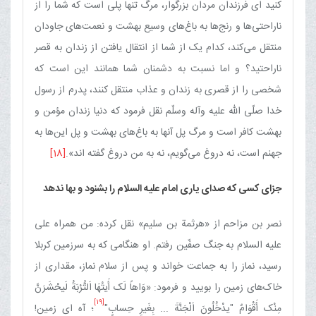
کنید ای فرزندان مردان بزرگوار، مرگ تنها پلی است که شما را از
ناراحتی‌ها و رنج‌ها به باغ‌های وسیع بهشت و نعمت‌های جاودان
منتقل می‌کند، کدام یک از شما از انتقال یافتن از زندان به قصر
ناراحتید؟ و اما نسبت به دشمنان شما همانند این است که
شخصی را از قصری به زندان و عذاب منتقل کنند، پدرم از رسول
خدا صلّی الله علیه وآله وسلّم نقل فرمود که دنیا زندان مؤمن و
بهشت کافر است و مرگ پل آنها به باغ‌های بهشت و پل این‌ها به
جهنم است، نه دروغ می‌گویم، نه به من دروغ گفته اند».
[18]
جزای کسی که صدای یاری امام علیه السلام را بشنود و بها ندهد
نصر بن مزاحم از «هرثمة بن سلیم» نقل کرده: من همراه علی
علیه السلام به جنگ صفّین رفتم. او هنگامی که به سرزمین کربلا
رسید، نماز را به جماعت خواند و پس از سلام نماز، مقداری از
خاک‌های زمین را بویید و فرمود: «وَاهاً لَک أَیتُهَا اَلتُّرْبَةُ لَیحْشَرَنَّ
[19]
مِنْک أَقْوَامٌ "یدْخُلُونَ اَلْجَنَّةَ ... بِغَیرِ حِسابٍ"
؛ آه ای زمین!