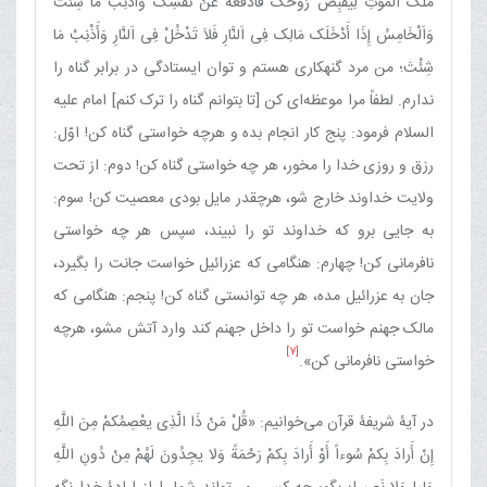
مَلَک اَلْمَوْتِ لِیقْبِضَ رُوحَک فَادْفَعْهُ عَنْ نَفْسِک وَأَذْنِبْ مَا شِئْتَ
وَاَلْخَامِسُ إِذَا أَدْخَلَک مَالِک فِی اَلنَّارِ فَلاَ تَدْخُلْ فِی اَلنَّارِ وَأَذْنِبْ مَا
شِئْتَ؛ من مرد گنهکاری هستم و توان ایستادگی در برابر گناه را
ندارم. لطفاً مرا موعظه‌ای کن [تا بتوانم گناه را ترک کنم] امام علیه
السلام فرمود: پنج کار انجام بده و هرچه خواستی گناه کن! اوّل:
رزق و روزی خدا را مخور، هر چه خواستی گناه کن! دوم: از تحت
ولایت خداوند خارج شو، هرچقدر مایل بودی معصیت کن! سوم:
به جایی برو که خداوند تو را نبیند، سپس هر چه خواستی
نافرمانی کن! چهارم: هنگامی که عزرائیل خواست جانت را بگیرد،
جان به عزرائیل مده، هر چه توانستی گناه کن! پنجم: هنگامی که
مالک جهنم خواست تو را داخل جهنم کند وارد آتش مشو، هرچه
[7]
خواستی نافرمانی کن».
در آیۀ شریفۀ قرآن می‌خوانیم: «قُلْ‏ مَنْ‏ ذَا الَّذِی‏ یعْصِمُکمْ‏ مِنَ اللَّهِ
إِنْ أَرادَ بِکمْ سُوءاً أَوْ أَرادَ بِکمْ رَحْمَةً وَلا یجِدُونَ لَهُمْ مِنْ دُونِ اللَّهِ