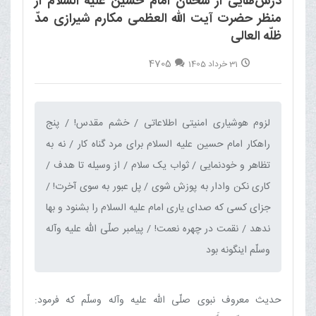
درس‌هایی از سخنان امام حسین علیه السلام از
منظر حضرت آیت الله العظمی مکارم شیرازی مدّ
ظلّه العالی
4705
31 خرداد 1405
لزوم هوشیاری امنیتی اطلاعاتی / خشم مقدس! / پنج
راهکار امام حسین علیه السلام برای مرد گناه کار / نه به
تظاهر و خودنمایی / ثواب یک سلام / از وسیله تا هدف /
کاری نکن وادار به پوزش شوی / پل عبور به سوی آخرت! /
جزای کسی که صدای یاری امام علیه السلام را بشنود و بها
ندهد / نقمت در چهره نعمت! / پیامبر صلّی الله علیه وآله
وسلّم اینگونه بود‌
حدیث معروف نبوی صلّی الله علیه وآله وسلّم که فرمود: