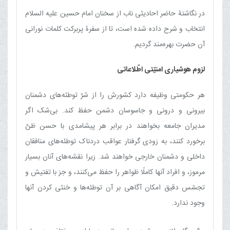
در نگاشتۀ حاضر احادیثی ناب از سخنان امام حسین علیه السلام
انتخاب و شرح داده شده است، تا از سفرۀ پربرکت کلمات نورانی
آن حضرت بهره‌مند گردیم.
لزوم هوشیاری امنیّتی اطّلاعاتی
هر حکومتی‏ وظیفه‏ دارد کشورش را از شرّ توطئه‌های دشمنان
بیرونی و درونی و جاسوسان دشمن حفظ کند. بی‌شک اگر
مدیران جامعه بخواهند در برابر هر پیشامدی با حسن ظنّ
برخورد کنند، به زودی گرفتار عواقب دردناک توطئه‌های منافقان
داخلی و دشمنان خارجی خواهند شد. زیرا نقشه‌های آنان بسیار
مرموز، و افراد آنها کاملًا ظواهر را حفظ می‌کنند، و جز با تفتیش و
تجسّس دقیق امکان‏ آگاهی بر آن توطئه‌ها و خنثی کردن آنها
وجود ندارد.