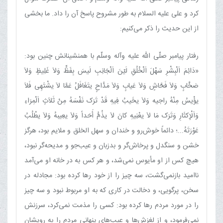
کرد و علی علیه السلام به طور مشروح پاسخ آن را داد. ما بخشی
از این حدیث را ذکر می‌کنیم:
رفتار پیامبر صلّی الله علیه وآله وسلّم با همنشینانش چنین بود:
«دَائِمَ اَلْبِشْرِ سَهْلَ اَلْخُلُقِ لَیّنَ اَلْجَانِبِ لَیسَ بِفَظٍّ وَلاَ غَلِیظٍ وَلاَ
صَخَّابٍ وَلاَ فَحَّاشٍ وَلاَ عَیابٍ وَلاَ مَدَّاحٍ یتَغَافَلُ عَمَّا لاَ یشْتَهِی فَلاَ
یؤْیسُ مِنْهُ راجیه وَلاَ یخَیبُ فِیهِ قَدْ تَرَک نَفْسَهُ مِنْ ثَلاَثٍ اَلْمِرَاءِ
وَاَلْإِکثَارِ وَتَرَک مَا لاَ یعْنِیهِ کانَ لاَ یذُمُّ أَحَداً وَلاَ یعِیبهُ وَلاَ یطْلُبُ
عَوْرَتَهُ...؛ دائماً خوش‌رو و خندان و سهل الخلق و ملایم بود، هرگز
خشن و سنگدل و پرخاش‌گر و بدزبان و عیب‌جو و مدیحه‌گر نبود،
هیچ کس از او مأیوس نمی‌شد، و هر کس به در خانه او می‌آمد
ناامید بازنمی‌گشت، سه چیز را از خود رها کرده بود: مجادله در
سخن، پرگویی، و دخالت در کاری که به او مربوط نبود و سه چیز
را در مورد مردم رها کرده بود: کسی را مذمت نمی‌کرد، سرزنش
نمی‌فرمود، و از لغزش‌ها و عیب‌های پنهانی مردم را به رویشان