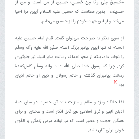
«حُسَینٌ مِنِّی وَأَنَا مِنْ حُسَینٍ؛ حسین از من است و من از
[1]
حسینم»
بدین معناست که حسین علیه السلام آیین مرا احیا
می‌کند و از این جهت خودم را از حسین می‌دانم.
از سوی دیگر به صراحت می‌توان گفت: قیام امام حسین علیه
السلام نه تنها آیین پیامبر بزرگ اسلام صلّی الله علیه وآله وسلّم
را نجات داد، بلکه از محو اهداف رسالت سایر انبیاء نیز جلوگیری
کرد. چرا که رسول خدا صلّی الله علیه وآله وسلّم کامل‌کنندۀ
رسالت پیامبران گذشته و خاتم رسولان و دین او خاتم ادیان
[2]
بود.
لذا جایگاه ویژه و مقام و منزلت بلند آن حضرت در میان همۀ
ادیان الهی و فرق اسلامی غیر قابل انکار است و سخنان او برای
همگان حجت و معتبر است که می‌تواند درس زندگی و الگوی
خوبی برای آنان باشد.