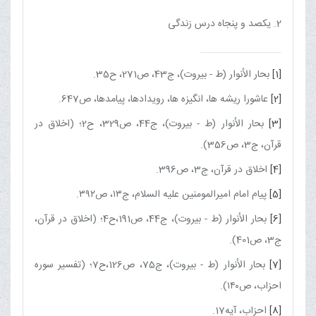
2. یکصد و پنجاه درس زندگی
[1]
بحار الأنوار (ط - بیروت)، ج‏43، ص271، ح35.
[2]
عاشورا ریشه ‏ها، انگیزه ‏ها، رویدادها، پیامدها، ص647.
[3]
بحار الأنوار (ط - بیروت)، ج‏44، ص329، ح2؛ (اخلاق در
قرآن، ج‏3، ص356).
[4]
اخلاق در قرآن، ج‏3، ص396.
[5]
پیام امام امیرالمومنین علیه السلام، ج۱۳، ص۳۹۲.
[6]
بحار الأنوار (ط - بیروت)، ج‏44، ص191،ح4؛ (اخلاق در قرآن،
ج‏3، ص401).
[7]
بحار الأنوار (ط - بیروت)، ج‏75، ص126،ح7؛ (تفسیر سوره
احزاب، ص۱۴۰).
[8]
احزاب، آیه17.