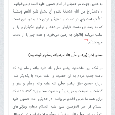
به ‌همین ‌جهت در حدیثی از امام حسین علیه السلام می‌خوانیم:
«اَلاِسْتِدْرَاجُ مِنَ اَللَّهِ سُبْحَانَهُ لِعَبْدِهِ أَنْ یسْبِغَ عَلَیهِ اَلنِّعَمَ وَیسْلُبَهُ
اَلشُّکرَ؛ استدراج در نعمت و غافل‌گیر کردن خداوندی این است
که به بنده‌اش نعمت فراوان می‌دهد و توفیق شکرگزاری را او
سلب می‌کند [ناگهان به زمین می‌خورد و همه چیز را از دست
[22]
می‌دهد]».
سخن آخر: (پیامبر صلّی الله علیه وآله وسلّم اینگونه بود)
بی‌شک این «اخلاق» پیامبر صلّی الله علیه وآله وسلّم بود که
باعث جذب مردم به آن حضرت و الفت مردم با یکدیگر شد.
درباره حسن خلق پیامبر صلّی الله علیه وآله وسلّم و عفو و
گذشت و عطوفت و مهربانی آن حضرت سخن زیاد گفته شده، که
برای همه ما درس اخلاق می‌باشد. در حدیثی امام حسین علیه
السلام از امیر المؤمنین علی علیه السلام درباره ویژگی‌های
زندگی پیامبر صلّی الله علیه وآله وسلّم و اخلاق آن حضرت سؤال