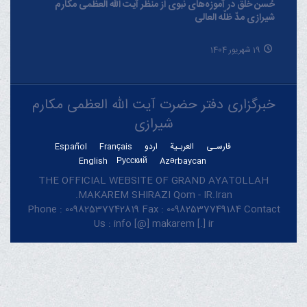
حُسن خلق در آموزه‌های نبوی از منظر آیت الله العظمی مکارم
شیرازی مدّ ظلّه العالی
19 شهریور 1404
خبرگزاری دفتر حضرت آیت الله العظمی مکارم
شیرازی
فارسـی
العربـیة
اردو
Français
Español
English
Русский
Azərbaycan
THE OFFICIAL WEBSITE OF GRAND AYATOLLAH
MAKAREM SHIRAZI Qom - IR.Iran.
Phone : 00982537742819 Fax : 00982537749184 Contact
Us : info [@] makarem [.] ir