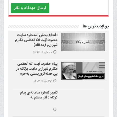
ارسال دیدگاه و نظر
پربازدیدترین ها
افتتاح بخش استخاره سایت
حضرت آیت الله العظمی مکارم
شیرازی (مدظله)
20 خرداد 1392
پیام حضرت آیت الله العظمی
مکارم شیرازی دامت برکاته در
پی حمله تروریستی به حرم
احمد بن موسی علیه السلام
23 مرداد 1402
(شاهچراغ)
تغییر شماره سامانه ی پیام
کوتاه دفتر معظم له