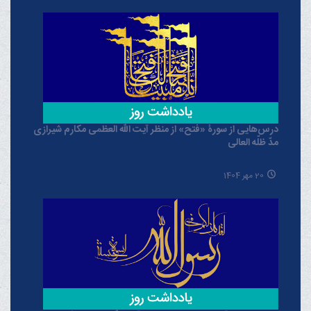
درس‌هایی از سورۀ «فتح» از منظر آیت الله العظمی مکارم شیرازی
مدّ ظلّه العالی
20 مهر 1404