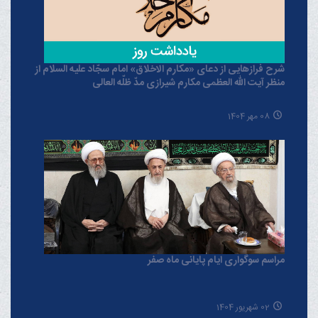
شرح فرازهایی از دعای «مکارم الاخلاق» امام سجّاد علیه السلام از
منظر آیت الله العظمی مکارم شیرازی مدّ ظلّه العالی
08 مهر 1404
مراسم سوگواری ایام پایانی ماه صفر
02 شهریور 1404