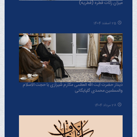
میزان زکات فطره (فطریه)
25 اسفند 1404
دیدار حضرت آیت الله العظمی مکارم شیرازی با حجت الاسلام
والمسلمین محمدی گلپایگانی
28 مرداد 1404