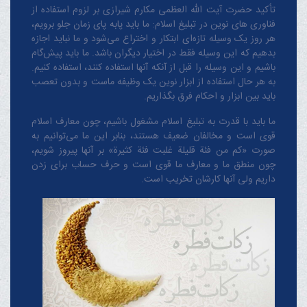
تأکید حضرت آیت الله العظمی مکارم شیرازی بر لزوم استفاده از
فناوری های نوین در تبلیغ اسلام: ما باید پابه پای زمان جلو برویم،
هر روز یک وسیله تازه‌ای ابتکار و اختراع می‌شود و ما نباید اجازه
بدهیم که این وسیله فقط در اختیار دیگران باشد. ما باید پیش‌گام
باشیم و این وسیله را قبل از آنکه آنها استفاده کنند، استفاده کنیم.
به هر حال استفاده از ابزار نوین یک وظیفه ماست و بدون تعصب
باید بین ابزار و احکام فرق بگذاریم.
ما باید با قدرت به تبلیغ اسلام مشغول باشیم، چون معارف اسلام
قوی است و مخالفان ضعیف هستند، بنابر این ما می‌توانیم به
صورت «کم من فئة قلیلة غلبت فئة کثیرة» بر آنها پیروز شویم،
چون منطق‌ ما و معارف ‌ما قوی است و حرف حساب برای زدن
داریم ولی آنها کارشان تخریب است.