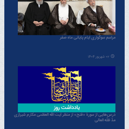
مراسم سوگواری ایام پایانی ماه صفر
02 شهریور 1404
درس‌هایی از سورۀ «فتح» از منظر آیت الله العظمی مکارم شیرازی
مدّ ظلّه العالی