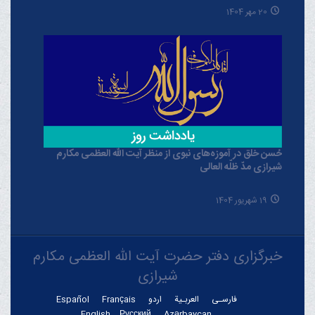
20 مهر 1404
حُسن خلق در آموزه‌های نبوی از منظر آیت الله العظمی مکارم
شیرازی مدّ ظلّه العالی
19 شهریور 1404
خبرگزاری دفتر حضرت آیت الله العظمی مکارم
شیرازی
فارسـی
العربـیة
اردو
Français
Español
English
Русский
Azərbaycan