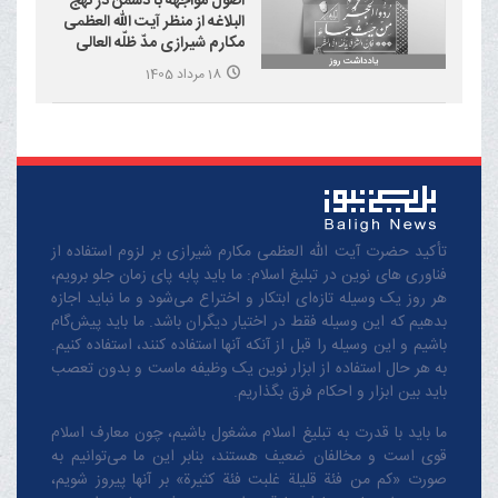
اصول مواجهه با دشمن در نهج
البلاغه از منظر آیت الله العظمی
مکارم شیرازی مدّ ظلّه العالی
18 مرداد 1405
تأکید حضرت آیت الله العظمی مکارم شیرازی بر لزوم استفاده از
فناوری های نوین در تبلیغ اسلام: ما باید پابه پای زمان جلو برویم،
هر روز یک وسیله تازه‌ای ابتکار و اختراع می‌شود و ما نباید اجازه
بدهیم که این وسیله فقط در اختیار دیگران باشد. ما باید پیش‌گام
باشیم و این وسیله را قبل از آنکه آنها استفاده کنند، استفاده کنیم.
به هر حال استفاده از ابزار نوین یک وظیفه ماست و بدون تعصب
باید بین ابزار و احکام فرق بگذاریم.
ما باید با قدرت به تبلیغ اسلام مشغول باشیم، چون معارف اسلام
قوی است و مخالفان ضعیف هستند، بنابر این ما می‌توانیم به
صورت «کم من فئة قلیلة غلبت فئة کثیرة» بر آنها پیروز شویم،