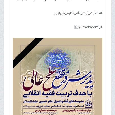
#حضرت_آیت_الله_مکارم_شیرازی
🆔 @makarem_ir