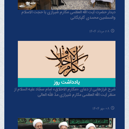
دیدار حضرت آیت الله العظمی مکارم شیرازی با حجت الاسلام
والمسلمین محمدی گلپایگانی
28 مرداد 1404
شرح فرازهایی از دعای «مکارم الاخلاق» امام سجّاد علیه السلام از
منظر آیت الله العظمی مکارم شیرازی مدّ ظلّه العالی
08 مهر 1404