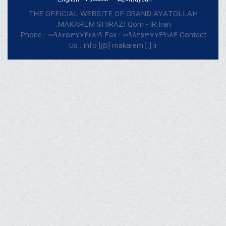
THE OFFICIAL WEBSITE OF GRAND AYATOLLAH
MAKAREM SHIRAZI Qom - IR.Iran.
Phone : 00982537742819 Fax : 00982537749184 Contact
Us : info [@] makarem [.] ir