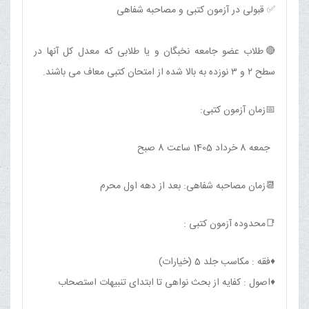
✅ قبولی در آزمون کتبی و مصاحبه شفاهی
🔴طلاب عضو جامعه نخبگان و یا طلابی که معدل کل آنها در
سطح ۲ و ۳ نوزده به بالا شده از امتحان کتبی معاف می باشند.
📅زمان آزمون کتبی:
جمعه 8 خرداد 1405 ساعت 8 صبح
📆زمان مصاحبه شفاهی: بعد از دهه اول محرم
📑محدوده آزمون کتبی :
♦️فقه : مکاسب جلد 5 (خیارات)
♦️اصول : کفایه از بحث نواهی تا ابتدای تنبیهات استصحاب