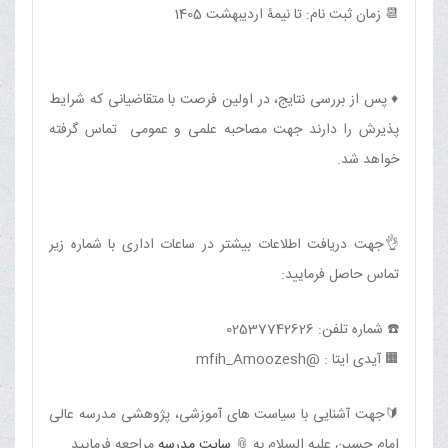
📆 زمان ثبت نام: تا نیمۀ اردیبهشت 1405
♦️ پس از بررسی نتایج، در اولین فرصت با متقاضیانی که شرایط
پذیرش را دارند جهت مصاحبه علمی و عمومی تماس گرفته
خواهد شد.
👌جهت دریافت اطلاعات بیشتر در ساعات اداری با شماره زیر
تماس حاصل فرمایید:
☎️ شماره تلفن: 02537742626
🟧 آیدی ایتا : @mfih_Amoozesh
🔰جهت آشنایی با سیاست های آموزشی، پژوهشی مدرسه عالی
امام حسین علیه السلام به 📎
سایت مدرسه
مراجعه فرمایید.