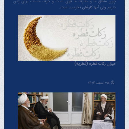
چون منطق‌ ما و معارف ‌ما قوی است و حرف حساب برای زدن
داریم ولی آنها کارشان تخریب است.
میزان زکات فطره (فطریه)
25 اسفند 1404