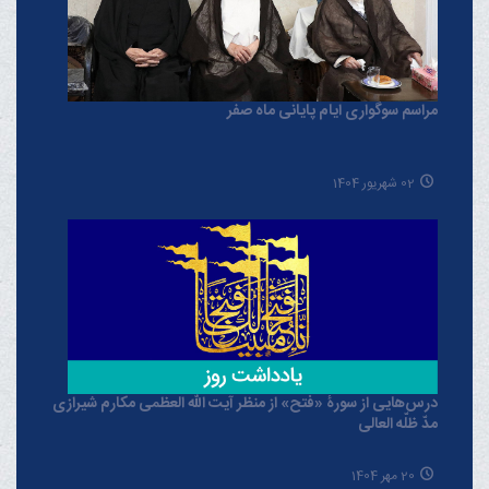
مراسم سوگواری ایام پایانی ماه صفر
02 شهریور 1404
درس‌هایی از سورۀ «فتح» از منظر آیت الله العظمی مکارم شیرازی
مدّ ظلّه العالی
20 مهر 1404