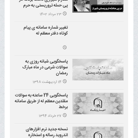
پی حمله تروریستی به حرم
احمد بن موسی علیه السلام
23 مرداد 1402
(شاهچراغ)
تغییر شماره سامانه ی پیام
کوتاه دفتر معظم له
پاسخگویی شبانه روزی به
سوالات شرعی در ماه مبارک
رمضان
14 اردیبهشت 1398
پاسخگویی 24 ساعته به سوالات
مقلدین معظم له از طریق سامانه
برخط
27 خرداد 1394
نسخه جدید نرم افزارهای
اندروید رساله و استخاره