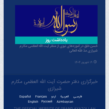
حُسن خلق در آموزه‌های نبوی از منظر آیت الله العظمی مکارم
شیرازی مدّ ظلّه العالی
19 شهریور 1404
خبرگزاری دفتر حضرت آیت الله العظمی مکارم
شیرازی
فارسـی
العربـیة
اردو
Français
Español
English
Русский
Azərbaycan
THE OFFICIAL WEBSITE OF GRAND AYATOLLAH