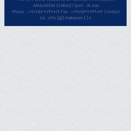
MAKAREM SHIRAZI Qom - IR.Iran.
Phone : 00982537742819 Fax : 00982537749184 Contact
Us : info [@] makarem [.] ir