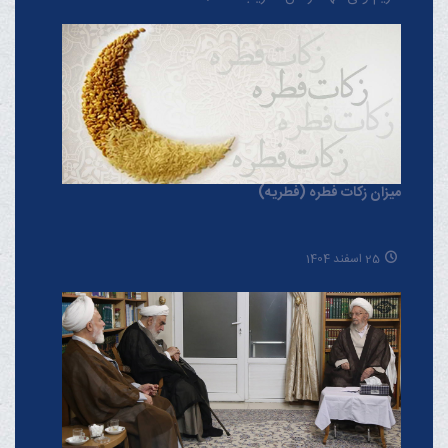
میزان زکات فطره (فطریه)
25 اسفند 1404