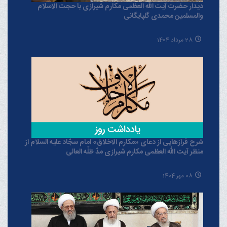
دیدار حضرت آیت الله العظمی مکارم شیرازی با حجت الاسلام
والمسلمین محمدی گلپایگانی
28 مرداد 1404
شرح فرازهایی از دعای «مکارم الاخلاق» امام سجّاد علیه السلام از
منظر آیت الله العظمی مکارم شیرازی مدّ ظلّه العالی
08 مهر 1404