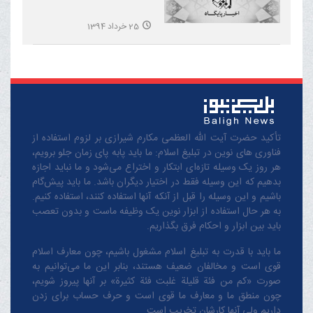
25 خرداد 1394
تأکید حضرت آیت الله العظمی مکارم شیرازی بر لزوم استفاده از
فناوری های نوین در تبلیغ اسلام: ما باید پابه پای زمان جلو برویم،
هر روز یک وسیله تازه‌ای ابتکار و اختراع می‌شود و ما نباید اجازه
بدهیم که این وسیله فقط در اختیار دیگران باشد. ما باید پیش‌گام
باشیم و این وسیله را قبل از آنکه آنها استفاده کنند، استفاده کنیم.
به هر حال استفاده از ابزار نوین یک وظیفه ماست و بدون تعصب
باید بین ابزار و احکام فرق بگذاریم.
ما باید با قدرت به تبلیغ اسلام مشغول باشیم، چون معارف اسلام
قوی است و مخالفان ضعیف هستند، بنابر این ما می‌توانیم به
صورت «کم من فئة قلیلة غلبت فئة کثیرة» بر آنها پیروز شویم،
چون منطق‌ ما و معارف ‌ما قوی است و حرف حساب برای زدن
داریم ولی آنها کارشان تخریب است.