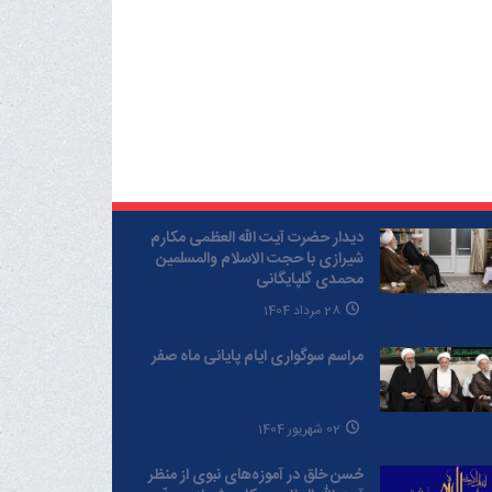
دیدار حضرت آیت الله العظمی مکارم
شیرازی با حجت الاسلام والمسلمین
محمدی گلپایگانی
28 مرداد 1404
مراسم سوگواری ایام پایانی ماه صفر
02 شهریور 1404
حُسن خلق در آموزه‌های نبوی از منظر