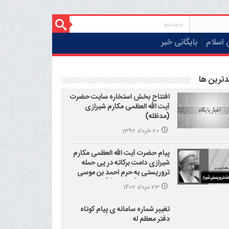
 اسلام
بایگانی خبر
دترین ها
افتتاح بخش استخاره سایت حضرت
آیت الله العظمی مکارم شیرازی
(مدظله)
20 خرداد 1392
پیام حضرت آیت الله العظمی مکارم
شیرازی دامت برکاته در پی حمله
تروریستی به حرم احمد بن موسی
علیه السلام (شاهچراغ)
23 مرداد 1402
تغییر شماره سامانه ی پیام کوتاه
دفتر معظم له