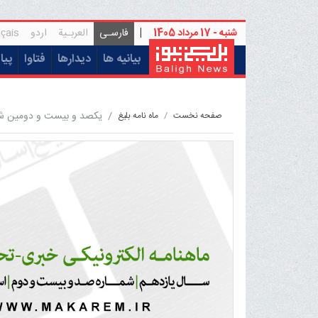
شنبه - 17 مرداد 1405
|
فارسـی
العربـیة
اردو
çais
(current)
بیانیه ها
دیدارها
فتاوا
پیا
یکصد و بیست و دومین شمار
صفحه نخست
ماه نامه بلیغ