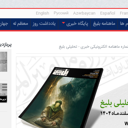
English
Русский
Azərbaycan
Español
Fran
م ها
ماهنامه بلیغ
پایگاه خبری
یادداشت روز
معظم له
جهان
پربازدی
ه ماهنامه الکترونیکی خبری - تحلیلی بلیغ