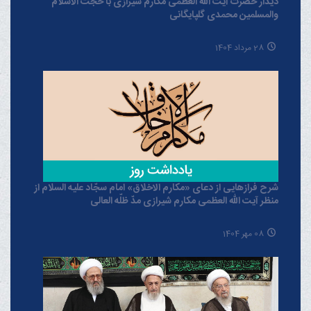
دیدار حضرت آیت الله العظمی مکارم شیرازی با حجت الاسلام
والمسلمین محمدی گلپایگانی
28 مرداد 1404
شرح فرازهایی از دعای «مکارم الاخلاق» امام سجّاد علیه السلام از
منظر آیت الله العظمی مکارم شیرازی مدّ ظلّه العالی
08 مهر 1404