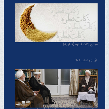
میزان زکات فطره (فطریه)
25 اسفند 1404