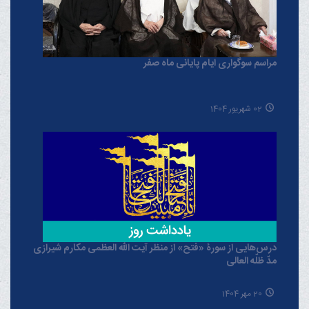
مراسم سوگواری ایام پایانی ماه صفر
02 شهریور 1404
درس‌هایی از سورۀ «فتح» از منظر آیت الله العظمی مکارم شیرازی
مدّ ظلّه العالی
20 مهر 1404