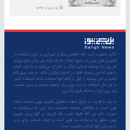
25 خرداد 1394
تأکید حضرت آیت الله العظمی مکارم شیرازی بر لزوم استفاده از
فناوری های نوین در تبلیغ اسلام: ما باید پابه پای زمان جلو برویم،
هر روز یک وسیله تازه‌ای ابتکار و اختراع می‌شود و ما نباید اجازه
بدهیم که این وسیله فقط در اختیار دیگران باشد. ما باید پیش‌گام
باشیم و این وسیله را قبل از آنکه آنها استفاده کنند، استفاده کنیم.
به هر حال استفاده از ابزار نوین یک وظیفه ماست و بدون تعصب
باید بین ابزار و احکام فرق بگذاریم.
ما باید با قدرت به تبلیغ اسلام مشغول باشیم، چون معارف اسلام
قوی است و مخالفان ضعیف هستند، بنابر این ما می‌توانیم به
صورت «کم من فئة قلیلة غلبت فئة کثیرة» بر آنها پیروز شویم،
چون منطق‌ ما و معارف ‌ما قوی است و حرف حساب برای زدن
داریم ولی آنها کارشان تخریب است.