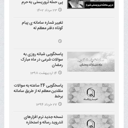
پی حمله تروریستی به حرم
احمد بن موسی علیه السلام
23 مرداد 1402
(شاهچراغ)
تغییر شماره سامانه ی پیام
کوتاه دفتر معظم له
پاسخگویی شبانه روزی به
سوالات شرعی در ماه مبارک
رمضان
14 اردیبهشت 1398
پاسخگویی 24 ساعته به سوالات
مقلدین معظم له از طریق سامانه
برخط
27 خرداد 1394
نسخه جدید نرم افزارهای
اندروید رساله و استخاره