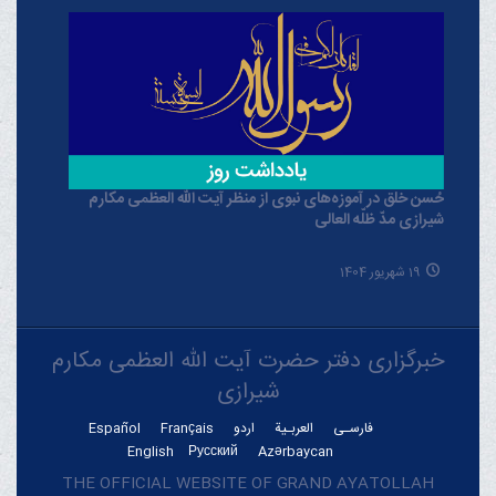
حُسن خلق در آموزه‌های نبوی از منظر آیت الله العظمی مکارم
شیرازی مدّ ظلّه العالی
19 شهریور 1404
خبرگزاری دفتر حضرت آیت الله العظمی مکارم
شیرازی
فارسـی
العربـیة
اردو
Français
Español
English
Русский
Azərbaycan
THE OFFICIAL WEBSITE OF GRAND AYATOLLAH